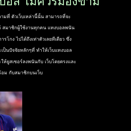
ทงบอล ไม่ควรมองข้าม
ี่ ตัวเว็บเหล่านี้นั้น สามารถที่จะ
ดให้ สมาชิกผู้ใช้งานทุกคน แทงบอลพนัน
รโกง ไปได้ถึงเท่าตัวเลยทีเดียว ซึ่ง
ะเป็นปัจจัยหลักๆที่ ทำให้เว็บแทงบอล
ะให้ยูสเซอร์ลงพนันกับ เว็บโดยตรงและ
ร้อม กับสมาชิกบนเว็บ