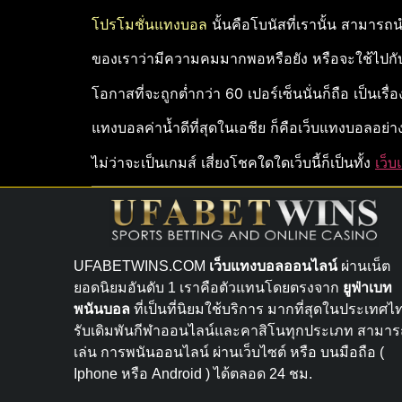
โปรโมชั่นแทงบอล
นั้นคือโบนัสที่เรานั้น สามาร
ของเราว่ามีความคมมากพอหรือยัง หรือจะใช้ไปกับก
โอกาสที่จะถูกต่ำกว่า 60 เปอร์เซ็นนั่นก็ถือ เป็นเรื
แทงบอลค่าน้ำดีที่สุดในเอชีย ก็คือเว็บแทงบอลอย่า
ไม่ว่าจะเป็นเกมส์ เสี่ยงโชคใดใดเว็บนี้ก็เป็นทั้ง
เว็
UFABETWINS.COM
เว็บแทงบอลออนไลน์
ผ่านเน็ต
ยอดนิยมอันดับ 1 เราคือตัวแทนโดยตรงจาก
ยูฟ่าเบท
พนันบอล
ที่เป็นที่นิยมใช้บริการ มากที่สุดในประเทศไ
รับเดิมพันกีฬาออนไลน์และคาสิโนทุกประเภท สามาร
เล่น การพนันออนไลน์ ผ่านเว็บไซต์ หรือ บนมือถือ (
Iphone หรือ Android ) ได้ตลอด 24 ชม.