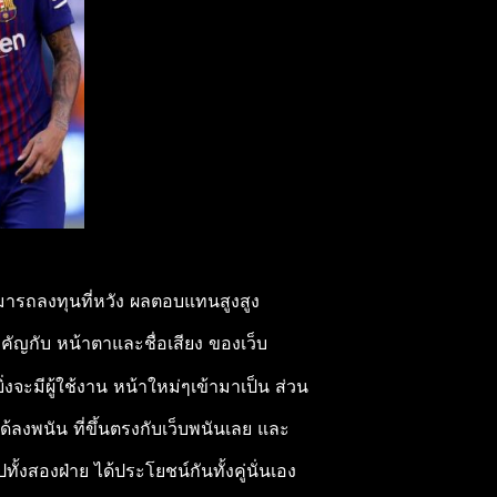
มารถลงทุนที่หวัง ผลตอบแทนสูงสูง
ัญกับ หน้าตาและชื่อเสียง ของเว็บ
่งจะมีผู้ใช้งาน หน้าใหม่ๆเข้ามาเป็น ส่วน
ะได้ลงพนัน ที่ขึ้นตรงกับเว็บพนันเลย และ
ั้งสองฝ่าย ได้ประโยชน์กันทั้งคู่นั่นเอง