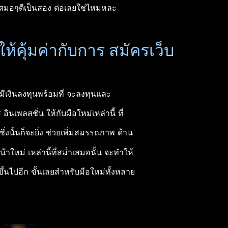
ยู่เสมอๆดีเป็นสอง ต่อเลยใช่ไหมหละ
้คุ้มค่ากับการ สมัครเว็บ
มีเงินลงทุนพร้อมที่ จะลงทุนและ
นเพลสชั่น ให้กับมือใหม่เหล่านี้ ที่
งนั้นก็จะยิ่ง ช่วยเพิ่มสมรรถภาพ ด้าน
าใหม่ เหล่านี้ที่สม่ำเสมอนั้น จะทำให้
ขึ้นไปอีก ขั้นเลยสำหรับมือใหม่ทั้งหลาย