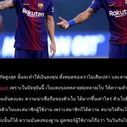
สูงสุด นั้นจะทำให้เงินลงทุน ทั้งหมดของเราไม่เสียเปล่า และสา
บอล
เพราะในปัจจุบันนี้ เว็บแทงบอลหลายต่อหลายเว็บ ให้ความสำค
มั่นคงและ ความน่าเชื่อถือของตัวเว็บ ได้มากขึ้นเท่าไหร่ ตัวเว็บยิ
 กับทั้งตัวเว็บและสมาชิกผู้ใช้งาน เพราะสมาชิกก็ได้ความ สบายใจที่จ
ั้นก็ได้ ความมั่นคงของฐาน ยูสเซอร์ผู้ใช้งานก็ถือว่า วินวินกันไปท