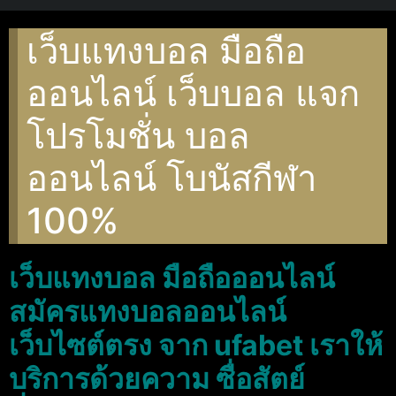
เว็บแทงบอล มือถือ
ออนไลน์ เว็บบอล แจก
โปรโมชั่น บอล
ออนไลน์ โบนัสกีฬา
100%
เว็บแทงบอล มือถือออนไลน์
สมัครแทงบอลออนไลน์
เว็บไซต์ตรง จาก ufabet เราให้
บริการด้วยความ ซื่อสัตย์