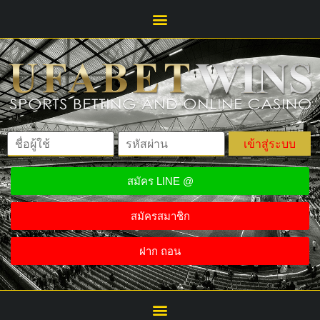
เข้าสู่ระบบ
สมัคร LINE @
สมัครสมาชิก
ฝาก ถอน