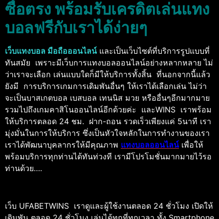
ซื่อตรง พร้อมรับเครดิตเล่นแทง
บอลฟรีกับเราได้ง่ายๆ
เว็บแทงบอล มือถือออนไลน์
และเป็นเว็บไซต์ที่บริการรูปแบบที่
ทันสมัย เพราะมีเว็บการแทงบอลออนไลน์อย่างหลากหลาย ไม่
ว่าเราจะเลือก เล่นแบบใดก็มีให้บริการทั้งสิ้น ที่นอกจากนี้แล้ว
ยังมี การบริการเกมการเดิมพันอื่นๆ ให้เราได้เลือกเล่น ไม่ว่า
จะเป็นบาสเกตบอล เบสบอล เทนนิส มวย หรืออื่นๆอีกมากมาย
รวมไปถึงเกมคาสิโนออนไลน์อีกด้วยค่ะ และWINS เราพร้อม
ให้บริการตลอด 24 ชม. ฝาก-ถอน รวดเร็วเพียงแค่ 5นาที เรา
มุ่งมั่นในการให้บริการ ซึ่งเป็นหัวใจหลักในการทำงานของเรา
เราได้พัฒนาบุคลากรให้มีคุณภาพ
แทงบอลออนไลน์
เพื่อให้
พร้อมบริการทุกท่านได้ทันท่วงที เรามีโปรโมชั่นมากมายไว้รอ
ท่านด้วย….
เว็บ UFABETWINS เราดูและผู้ใช้งานตลอด 24 ชั่วโมง เปิดให้
เดิมพัน ตลอด 24 ชั่วโมง เล่นได้ทุกที่ทุกเวลา ทั้ง Smartphone