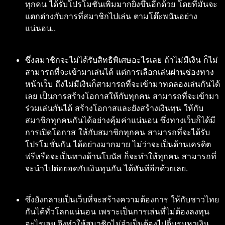
ทุกคน ได้รับโปรโมชั่นเพิ่มมากยิ่งขึ้นอีกด้วย โดยที่มันจะ
แตกต่างกับการที่สมาชิกไปเล่น ตามโต๊ะพนันอย่าง
แน่นอน..
ซึ่งสมาชิกจะไม่ได้รับสิทธิพิเศษอะไรเลย ถ้าไม่มีเงิน ก็ไม่
สามารถที่จะเข้ามาเล่นได้ แต่การเลือกเล่นผ่านช่องทาง
หน้าเว็บ ถึงไม่มีเงินก็สามารถที่จะเข้ามาทดลองเล่นกันได้
เลย เป็นการสร้างโอกาสให้กับทุกคน สามารถที่จะเข้ามา
ร่วมเล่นกันได้ สร้างโอกาสและยังสร้างเงินทุน ให้กับ
สมาชิกทุกคนกันได้อย่างคุ้มค่าแน่นอน ซึ่งทางเว็บก็ได้มี
การเปิดโอกาส ให้กับสมาชิกทุกคน สามารถที่จะได้รับ
โปรโมชั่นกัน ได้อย่างมากมาย ไม่ว่าจะเป็นด้านเครดิต
ฟรีหรือจะเป็นทางด้านโบนัส ก็จะทำให้ทุกคน สามารถที่
จะนำไปต่อยอดกับเงินทุนกัน ได้ทันทีอีกด้วยเลย.
ซึ่งยังกลายเป็นเว็บที่จะสร้างความต้องการ ให้กับชาวไทย
กันได้ทั่วโลกแน่นอน เพราะเป็นการเล่นที่ไม่ต้องลงทุน
อะไรเลย จึงทำให้สมาชิกไม่จำเป็นต้องไปดิ้นรนหาเงิน