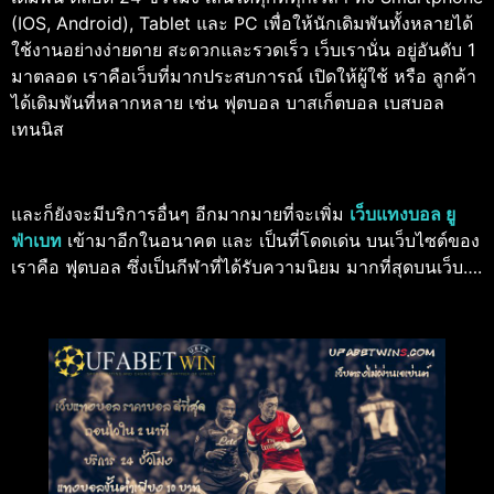
(IOS, Android), Tablet และ PC เพื่อให้นักเดิมพันทั้งหลายได้
ใช้งานอย่างง่ายดาย สะดวกและรวดเร็ว เว็บเรานั่น อยู่อันดับ 1
มาตลอด เราคือเว็บที่มากประสบการณ์ เปิดให้ผู้ใช้ หรือ ลูกค้า
ได้เดิมพันที่หลากหลาย เช่น ฟุตบอล บาสเก็ตบอล เบสบอล
เทนนิส
และก็ยังจะมีบริการอื่นๆ อีกมากมายที่จะเพิ่ม
เว็บแทงบอล ยู
ฟ่าเบท
เข้ามาอีกในอนาคต และ เป็นที่โดดเด่น บนเว็บไซต์ของ
เราคือ ฟุตบอล ซึ่งเป็นกีฬาที่ได้รับความนิยม มากที่สุดบนเว็บ….