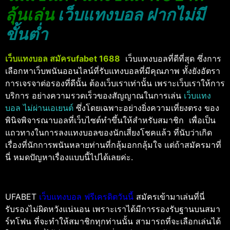
ลุ้นเล่น
เว็บแทงบอล ฝากไม่มี
ขั้นต่ำ
เว็บแทงบอล สมัครufabet 1688
เว็บแทงบอลที่ดีที่สุด ซึ่งการ
เลือกหาเว็บพนันออนไลน์ที่รับแทงบอลที่มีคุณภาพ ทั้งยังอัตรา
การเจรจาต่อรองที่ดีนั้น ต้องเว็บเราเท่านั้น เพราะเว็บเราให้การ
บริการ อย่างความรวดเร็วของสัญญาณในการเล่น
เว็บแทง
บอล ไม่ผ่านเอเยนต์
ซึ่งโดยเฉพาะอย่างยิ่งความเที่ยงตรง ของ
พินิจพิจารณาบอลที่เว็บไซต์ทำขึ้นให้สำหรับสมาชิก เพื่อเป็น
แถวทางในการลงแทงบอลของนักเสี่ยงโชคแล้ว ที่นับว่าเกิด
เรื่องที่นักการพนันหลายท่านที่กลุ้มอกกลุ้มใจ แต่ถ้าสมัครมาที่
นี่ หมดปัญหาเรื่องแบบนี้ไปได้เลยค่ะ.
UFABET
เว็บแทงบอล ฟรีเครดิตวันนี้
สมัครเข้ามาเล่นที่นี่
รับรองไม่ผิดหวังแน่นอน เพราะเราได้มีการรองรับฐานบนสมา
ร์ทโฟน ที่จะทำให้สมาชิกทุกท่านนั้น สามารถที่จะเลือกเล่นได้