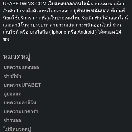
UFABETWINS.COM
เว็บแทงบอลออนไลน์
ผ่านเน็ต ยอดนิยม
อันดับ 1 เราคือตัวแทนโดยตรงจาก
ยูฟ่าเบท พนันบอล
ที่เป็นที่
นิยมใช้บริการ มากที่สุดในประเทศไทย รับเดิมพันกีฬาออนไลน์
และคาสิโนทุกประเภท สามารถเล่น การพนันออนไลน์ ผ่าน
เว็บไซต์ หรือ บนมือถือ ( Iphone หรือ Android ) ได้ตลอด 24
ชม.
หมวดหมู่
บทความแทงบอล
ข่าวกีฬา
บทความUFABET
ดูบอลสด
บทความคาสิโน
บทความบาคาร่า
ข่าวบอล
ไม่มีหมวดหมู่