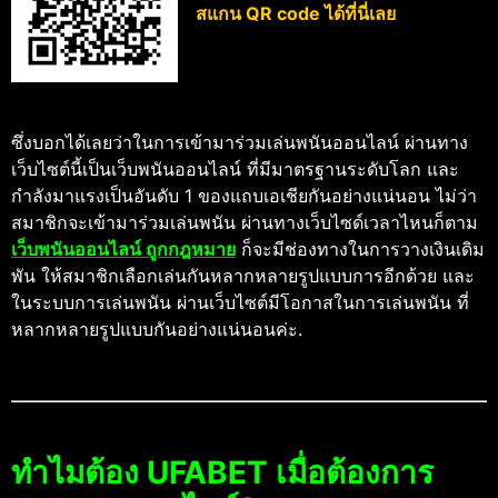
สแกน QR code ได้ที่นี่เลย
ซึ่งบอกได้เลยว่าในการเข้ามาร่วมเล่นพนันออนไลน์ ผ่านทาง
เว็บไซต์นี้เป็นเว็บพนันออนไลน์ ที่มีมาตรฐานระดับโลก และ
กำลังมาแรงเป็นอันดับ 1 ของแถบเอเชียกันอย่างแน่นอน ไม่ว่า
สมาชิกจะเข้ามาร่วมเล่นพนัน ผ่านทางเว็บไซด์เวลาไหนก็ตาม
เว็บพนันออนไลน์ ถูกกฎหมาย
ก็จะมีช่องทางในการวางเงินเดิม
พัน ให้สมาชิกเลือกเล่นกันหลากหลายรูปแบบการอีกด้วย และ
ในระบบการเล่นพนัน ผ่านเว็บไซต์มีโอกาสในการเล่นพนัน ที่
หลากหลายรูปแบบกันอย่างแน่นอนค่ะ.
ทำไมต้อง UFABET เมื่อต้องการ