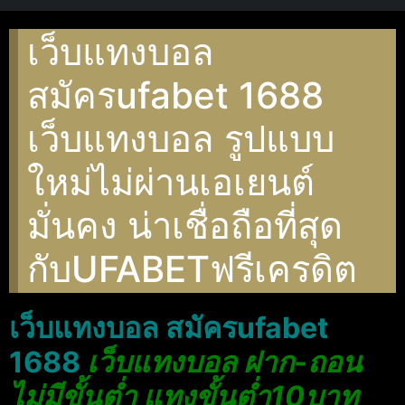
เว็บแทงบอล
สมัครufabet 1688
เว็บแทงบอล รูปแบบ
ใหม่ไม่ผ่านเอเยนต์
มั่นคง น่าเชื่อถือที่สุด
กับUFABETฟรีเครดิต
เว็บแทงบอล สมัครufabet
1688
เว็บแทงบอล ฝาก-ถอน
ไม่มีขั้นต่ำ แทงขั้นต่ำ10บาท