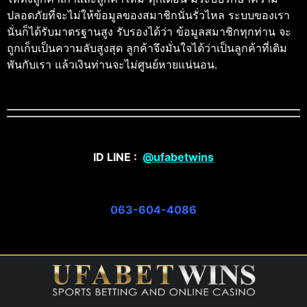
ปลอดภัยที่จะไม่ให้ข้อมูลของสมาชิกนั่นรั่วไหล ระบบของเรา
นั่นก็ได้รับมาตรฐานสูง รับรองได้ว่า ข้อมูลสมาชิกทุกท่าน จะ
ถูกเก็บเป็นความลับสูงสุด ลูกค้าจึงมั่นใจได้ว่าเป็นลูกค้าที่เดิม
พันกับเรา แล้วเงินท่านจะไม่ศูนย์หายแน่นอน.
ID LINE :
@ufabetwins
063-604-4086