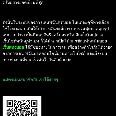
ครั้งอย่างยอดเยี่ยมที่สุด.
ดังนั้นในระบบของการเล่นพนันฟุตบอล ในแต่ละคู่ที่ทางเลือก
ใช้ได้ตามมา เปิดให้บริการมันจะมีการรวบรวมฟุตบอลทุกรูป
แบบ ไม่ว่าจะเป็นทีมชาติหรือสโมสรหรือ ลีกเล็กใหญ่ต่าง
เว็บไซต์พนันยูฟ่าเบท ก็ได้นำมาเปิดให้สมาชิกแฟนพนันบอล
เว็บแทงบอล
ได้มีช่องทางในการเล่น เพื่อสร้างกำไรกันได้ง่ายๆ
จากการเล่น พนันบอลออนไลน์ผ่านทางเว็บไซต์ และมีระบบ
การทำงานที่รวดเร็วทันใจกันอีกด้วยค่ะ.
สมัครเป็นสมาชิกกับเราได้ง่ายๆ