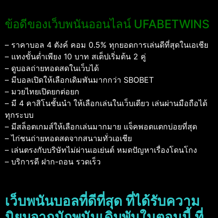
ข้อดีของเว็บพนันออนไลน์ UFABETWINS
– ราคาบอล 4 ตังค์ คอม 0.5% ทุกยอดการเล่นดีที่สุดในเอเชีย
– แทงขั้นต่ำเพียง 10 บาท สเต็ปเริ่มต้น 2 คู่
– ดูบอลถ่ายทอดสดในเว็บได้
– มีบอลเปิดให้เลือกเดิมพันมากกว่า SBOBET
– มวยไทยเปิดยกต่อยก
– มี 4 คาสิโนชั้นนำ ให้เลือกเล่นในเว็บเดียว เล่นผ่านมือถือได้
ทุกระบบ
– มีสล็อตเกมส์ให้เลือกเล่นมากมาย แจ็คพอตแตกบ่อยที่สุด
– ไก่ชนถ่ายทอดสดจากสนามทั่วเอเชีย
– เล่นตรงกับบริษัทไม่ผ่านเอเย่นต์ หมดปัญหาเรื่องโดนโกง
– บริการดี ฝาก-ถอน รวดเร็ว
เว็บพนันบอลที่ดีที่สุด ที่ได้รับความ
นิยมจากนักพนันเดิมพันในตอนนี้ ที่