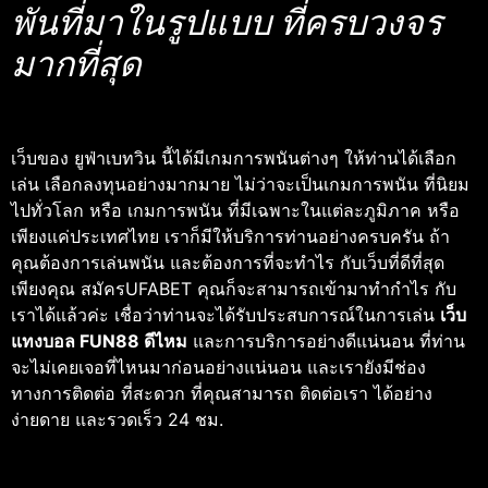
พันที่มาในรูปแบบ ที่ครบวงจร
มากที่สุด
เว็บของ ยูฟ่าเบทวิน นี้ได้มีเกมการพนันต่างๆ ให้ท่านได้เลือก
เล่น เลือกลงทุนอย่างมากมาย ไม่ว่าจะเป็นเกมการพนัน ที่นิยม
ไปทั่วโลก หรือ เกมการพนัน ที่มีเฉพาะในแต่ละภูมิภาค หรือ
เพียงแค่ประเทศไทย เราก็มีให้บริการท่านอย่างครบครัน ถ้า
คุณต้องการเล่นพนัน และต้องการที่จะทำไร กับเว็บที่ดีที่สุด
เพียงคุณ สมัครUFABET คุณก็จะสามารถเข้ามาทำกำไร กับ
เราได้แล้วค่ะ เชื่อว่าท่านจะได้รับประสบการณ์ในการเล่น
เว็บ
แทงบอล FUN88 ดีไหม
และการบริการอย่างดีแน่นอน ที่ท่าน
จะไม่เคยเจอที่ไหนมาก่อนอย่างแน่นอน และเรายังมีช่อง
ทางการติดต่อ ที่สะดวก ที่คุณสามารถ ติดต่อเรา ได้อย่าง
ง่ายดาย และรวดเร็ว 24 ชม.