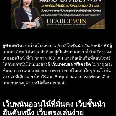
ยูฟ่าเบทวิน
เราเป็นเว็บแทงบอล/คาสิโนชั่นนำ อันดับหนึ่ง ที่มีผู้
เล่นชาวไทย ให้ความสำคัญอยู่เป็นจำนวนมาก ทั้งในเรื่องของ
เกมออนไลน์ ที่มีมากกว่า 100 เกม และถือเป็นเว็บที่ตอบโจทย์
ให้กับนักพนันได้เป็นอย่างดี
เว็บแทงบอล ฟรีเครดิต
ไม่ว่าคุณจะ
ชื่นชอบการเล่น แทงบอล บาคาร่า คาสิโนแบบใดๆ รวมไว้ที่นี่
ครบจบที่เดียวเลย ก็ทำให้สมาชิกทุกท่าน สามารถเข้ามาเลือก
เล่น กับทางยูฟ่าเบทได้ทั้งหมดเลยค่ะ.
เว็บพนันออนไน์ที่มั่นคง เว็บชั้นนำ
อันดับหนึ่ง เว็บตรงเล่นง่าย