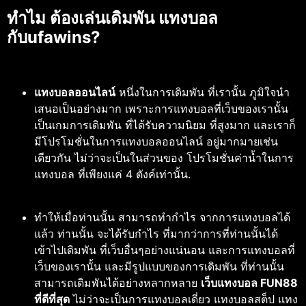
ทำไม ต้องเล่นเดิมพัน แทงบอล
กับufawins?
แทงบอลออนไลน์
หนึ่งในการเดิมพัน ที่เรานั้น ภูมิใจนำ
เสนอเป็นอย่างมาก เพราะการแทงบอลที่เว็บของเรานั้น
เป็นเกมการเดิมพัน ที่ได้รับความนิยม ที่สูงมาก และเราก็
มีโปรโมชั่นในการแทงบอลออนไลน์ อยู่มากมายเช่น
เดียวกัน ไม่ว่าจะเป็นในส่วนของ โปรโมชั่นค่าน้ำในการ
แทงบอล ที่เพียงแค่ 4 ตังค์เท่านั้น.
ทำให้เมื่อท่านนั้น สามารถทำกำไร จากการแทงบอลได้
แล้ว ท่านนั้น จะได้รับกำไร ที่มากว่าการที่ท่านนั้นได้
เข้าไปเดิมพัน ที่เว็บอื่นๆอย่างแน่นอน และการแทงบอลที่
เว็บของเรานั้น และมีรูปแบบของการเดิมพัน ที่ท่านนั้น
สามารถเดิมพันได้อย่างหลากหลาย
เว็บแทงบอล FUN88
ที่ดีที่สุด
ไม่ว่าจะเป็นการแทงบอลเดี่ยว แทงบอลสต็ป แทง