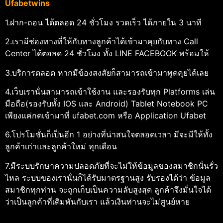
Ufabetwins
1.ฝาก-ถอน ได้ตลอด 24 ชั่วโมง รวดเร็ว ได้ภายใน 3 นาที
2.เรามีช่องทางที่ให้กับทางลูกค้าได้เข้ามาคุยกับทาง Call
Center ได้ตอลด 24 ชั่วโมง ทั้ง LINE FACEBOOK พร้อมให้
3.บริการตลอด หากมีข้องสงสัยก็สามารถเข้ามาพูดคุยได้เลย
4.เว็บเรานั่นสามารถเข้าใช้งาน และรองรับทุก Platforms เล่น
มือถือ(รองรับทั้ง IOS และ Android) Tablet Notebook PC
เพียงแค่กดเข้ามาที่ ufabet.com หรือ Application Ufabet
6.โปรโมชั่นก็เป็นอีก 1 อย่างที่น่าสนใจตลอดเวลา มีจะมีให้ทั้ง
ลูกค้าเก่าและลูกค้าใหม่ ทุกเดือน
7.มีระบบรักษาความปลอดภัยที่จะไม่ให้ข้อมูลของสมาชิกนั่นรั่ว
ไหล ระบบของเรานั่นก็ได้รับมาตรฐานสูง รับรองได้ว่า ข้อมูล
สมาชิกทุกท่าน จะถูกเก็บเป็นความลับสูงสุด ลูกค้าจึงมั่นใจได้
ว่าเป็นลูกค้าที่เดิมพันกับเรา แล้วเงินท่านจะไม่ศูนย์หาย