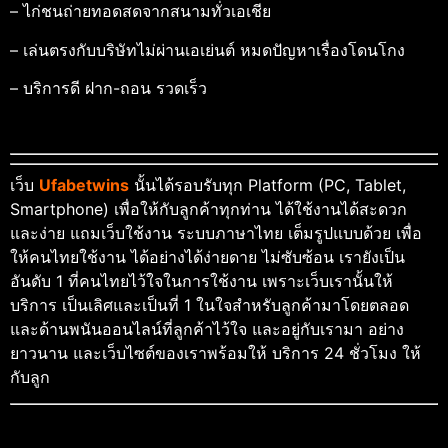
– ไก่ชนถ่ายทอดสดจากสนามทั่วเอเชีย
– เล่นตรงกับบริษัทไม่ผ่านเอเย่นต์ หมดปัญหาเรื่องโดนโกง
– บริการดี ฝาก-ถอน รวดเร็ว
เว็บ
Ufabetwins
นั้นได้รอบรับทุก Platform (PC, Tablet,
Smartphone) เพื่อให้กับลูกค้าทุกท่าน ได้ใช้งานได้สะดวก
และง่าย แถมเว็บใช้งาน ระบบภาษาไทย เต็มรูปแบบด้วย เพื่อ
ให้คนไทยใช้งาน ได้อย่างได้ง่ายดาย ไม่ซับซ้อน เรายังเป็น
อันดับ 1 ที่คนไทยไว้ใจในการใช้งาน เพราะเว็บเรานั้นให้
บริการ เป็นเลิศและเป็นที่ 1 ในใจสำหรับลูกค้ามาโดยตลอด
และด้านพนันออนไลน์ที่ลูกค้าไว้ใจ และอยู่กับเรามา อย่าง
ยาวนาน และเว็บไซต์ของเราพร้อมให้ บริการ 24 ชั่วโมง ให้
กับลูก