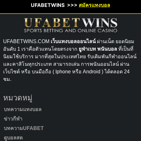
UFABETWINS >>>
สมัครแทงบอล
UFABETWINS.COM
เว็บแทงบอลออนไลน์
ผ่านเน็ต ยอดนิยม
อันดับ 1 เราคือตัวแทนโดยตรงจาก
ยูฟ่าเบท พนันบอล
ที่เป็นที่
นิยมใช้บริการ มากที่สุดในประเทศไทย รับเดิมพันกีฬาออนไลน์
และคาสิโนทุกประเภท สามารถเล่น การพนันออนไลน์ ผ่าน
เว็บไซต์ หรือ บนมือถือ ( Iphone หรือ Android ) ได้ตลอด 24
ชม.
หมวดหมู่
บทความแทงบอล
ข่าวกีฬา
บทความUFABET
ดูบอลสด