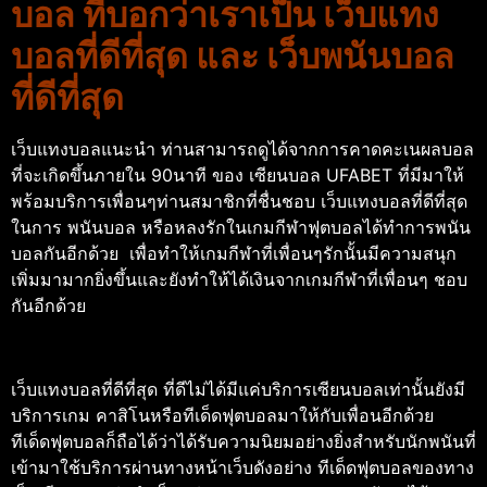
บอล ที่บอกว่าเราเป็น เว็บแทง
บอลที่ดีที่สุด และ เว็บพนันบอล
ที่ดีที่สุด
เว็บแทงบอลแนะนำ ท่านสามารถดูได้จากการคาดคะเนผลบอล
ที่จะเกิดขึ้นภายใน 90นาที ของ เซียนบ
อล UFABET ที่มีมาให้
พร้อมบริการเพื่อนๆท่านสมาชิกที่ชื่นชอบ เว็บแทงบอลที่ดีที่สุด
ในการ พนันบอล หรือหลงรักในเกมกีฬาฟุตบอลได้ทำการพนัน
บอลกันอีกด้วย เพื่อทำให้เกมกีฬาที่เพื่อนๆรักนั้นมีความสนุก
เพิ่มมามากยิ่งขึ้นและยังทำให้ได้เงินจากเกมกีฬาที่เพื่อนๆ ชอบ
กันอีกด้วย
เว็บแทงบอลที่ดีที่สุด ที่ดีไม่ได้มีแค่บริการเซียนบอลเท่านั้นยังมี
บริการเกม คาสิโนหรือทีเด็ดฟุตบอลมาให้กับเพื่อนอีกด้วย
ทีเด็ดฟุตบอลก็ถือได้ว่าได้รับความนิยมอย่างยิ่งสำหรับนักพนันที่
เข้ามาใช้บริการผ่านทางหน้าเว็บดังอย่าง ทีเด็ดฟุตบอลของทาง