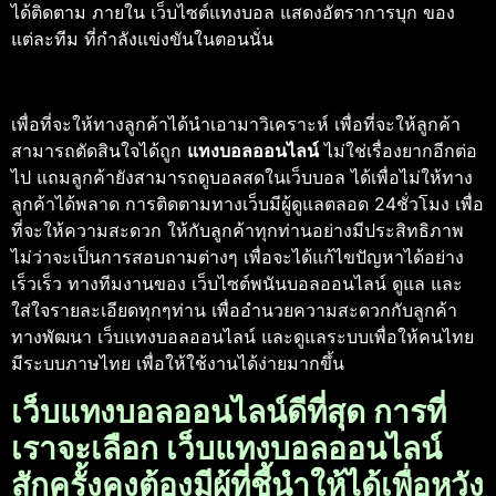
ได้ติดตาม ภายใน เว็บไซต์แทงบอล แสดงอัตราการบุก ของ
แต่ละทีม ที่กำลังแข่งขันในตอนนั่น
เพื่อที่จะให้ทางลูกค้าได้นำเอามาวิเคราะห์ เพื่อที่จะให้ลูกค้า
สามารถตัดสินใจได้ถูก
แทงบอลออนไลน์
ไม่ใช่เรื่องยากอีกต่อ
ไป แถมลูกค้ายังสามารถดูบอลสดในเว็บบอล ได้เพื่อไม่ให้ทาง
ลูกค้าได้พลาด การติดตามทางเว็บมีผู้ดูแลตลอด 24ชั่วโมง เพื่อ
ที่จะให้ความสะดวก ให้กับลูกค้าทุกท่านอย่างมีประสิทธิภาพ
ไม่ว่าจะเป็นการสอบถามต่างๆ เพื่อจะได้แก้ไขปัญหาได้อย่าง
เร็วเร็ว ทางทีมงานของ เว็บไซต์พนันบอลออนไลน์ ดูแล และ
ใส่ใจรายละเอียดทุกๆท่าน เพื่ออำนวยความสะดวกกับลูกค้า
ทางพัฒนา เว็บแทงบอลออนไลน์ และดูแลระบบเพื่อให้คนไทย
มีระบบภาษไทย เพื่อให้ใช้งานได้ง่ายมากขึ้น
เว็บแทงบอลออนไลน์ดีที่สุด การที่
เราจะเลือก เว็บแทงบอลออนไลน์
สักครั้งคงต้องมีผู้ที่ชี้นำให้ได้เพื่อหวัง