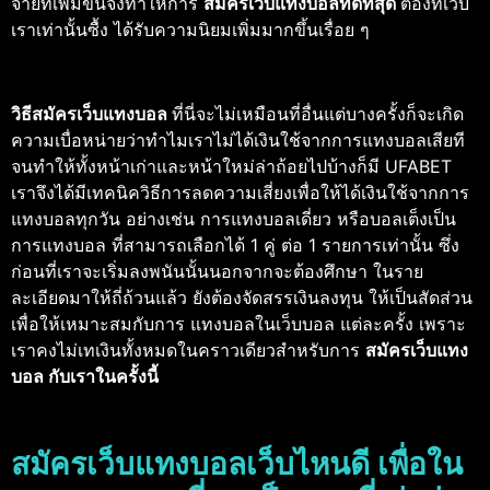
จ่ายที่เพิ่มขึ้นจึงทำให้การ
สมัครเว็บแทงบอลที่ดีที่สุด
ต้องที่เว็บ
เราเท่านั้นซื้ง ได้รับความนิยมเพิ่มมากขึ้นเรื่อย ๆ
วิธีสมัครเว็บแทงบอล
ที่นี่จะไม่เหมือนที่อื่นแต่บางครั้งก็จะเกิด
ความเบื่อหน่ายว่าทำไมเราไม่ได้เงินใช้จากการแทงบอลเสียที
จนทำให้ทั้งหน้าเก่าและหน้าใหม่ล่าถ้อยไปบ้างก็มี UFABET
เราจึงได้มีเทคนิควิธีการลดความเสี่ยงเพื่อให้ได้เงินใช้จากการ
แทงบอลทุกวัน อย่างเช่น การแทงบอลเดี่ยว หรือบอลเต็งเป็น
การแทงบอล ที่สามารถเลือกได้ 1 คู่ ต่อ 1 รายการเท่านั้น ซึ่ง
ก่อนที่เราจะเริ่มลงพนันนั้นนอกจากจะต้องศึกษา ในราย
ละเอียดมาให้ถี่ถ้วนแล้ว ยังต้องจัดสรรเงินลงทุน ให้เป็นสัดส่วน
เพื่อให้เหมาะสมกับการ แทงบอลในเว็บบอล แต่ละครั้ง เพราะ
เราคงไม่เทเงินทั้งหมดในคราวเดียวสำหรับการ
สมัครเว็บแทง
บอล
กับเราในครั้งนี้
สมัครเว็บแทงบอลเว็บไหนดี เพื่อใน