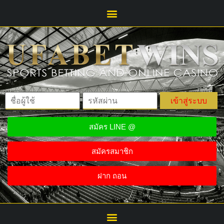
เข้าสู่ระบบ
สมัคร LINE @
สมัครสมาชิก
ฝาก ถอน