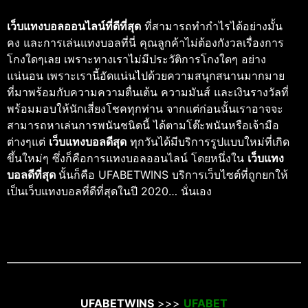
เว็บแทงบอลออนไลน์ที่ดีที่สุด
ที่สามารถทำกำไรได้อย่างมั้น
คง
และการเล่นแทงบอลที่นี่ คุณลูกค้าไม่ต้องกังวลเรื่องการ
โกงใดๆเลย เพราะทางเราไม่มีประวัติการโกงใดๆ อย่าง
แน่นอน เพราะเรานี้อัดแน่นไปด้วยความสนุกสนานมากมาย
ที่มาพร้อมกับความความตื่นเต้น ความมันส์ และเงินรางวัลที่
พร้อมมอบให้นักเสี่ยงโชคทุกท่าน จากแต่ก่อนนั้นเราอาจจะ
สามารถหาเล่นการพนันชนิดนี้ ได้ตามโต๊ะพนันหรือเจ้ามือ
ต่างๆแต่
เว็บแทงบอลดีสุด
ทุกวันได้มีบริการรูปแบบใหม่ที่เกิด
ขึ้นใหม่ๆ ซึ่งก็คือการแทงบอลออนไลน์ โดยหนึ่งใน
เว็บแทง
บอลดีที่สุด
นั้นก็คือ UFABETWINS บริการเว็บไซต์ที่ถูกยกให้
เป็นเว็บแทงบอลที่ดีที่สุดในปี 2020… นั่นเอง
UFABETWINS
>>>
UFABET