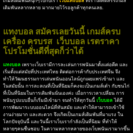
เกมส์เดิมพันสนุกๆไปกับเรา
เว็บแทงบอล
ที่เราได้คัดสรรเกมส์
เดิมพันหลากหลาย มากมายไว้รอลูกค้าทุกคนเลย.
แทงบอล สมัครเลยวันนี้ เกมส์ครบ
เครื่อง ครบรส เว็บบอล เรตราคา
โปรโมชั่นดีที่สุดก็ว่าได้
แทงบอล
เพราะเว็บเรามีการละเล่นการพนันมาตั้งแต่อดีต และ
เริ่มตั้งแต่สมัยที่ประเทศไทย ติดต่อการค้ากับประเทศจีน จึง
ทำให้วัฒนธรรมการเล่นพนันออนไลน์ถูกเผยแพร่เข้ามา และ
ในสมัยนั้น การละลเนที่เป็นที่นิยมก็คงจะเป็นเกมส์เต๋า กับชนไก่
ที่เป็นที่นิยมในการเดิมพันนั่นเองค่ะ เมื่อการเวลาเปลี่ยน การ
พนันรูปแบบอื่นก็เริ่มมีเข้ามา จนทำให้ทุกวันนี้
เว็บบอล
ได้มี
การพัฒนาระบบออนไลน์ที่ทันสมัย และทำให้สามารถเข้าใช้
งานง่ายมาก และสะดวก จึงเกิดเป็นเกมส์เดิมพันที่มาแรง ใน
โลกปัจจุบันนี้ และวันนี้เราเว็บเรากำลังเป็นที่นิยม ที่ทำให้
หลายๆคนชื่นชอบ ในความหลากหลายของเว็บพนันเรามากขึ้น