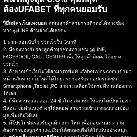
ต้องUFABET ที่ทุกคนยอมรับ
วิธีสมัครเว็บแทงบอล
คถณลูกค้าสามารถติกต่อได้ทางช่อง
ทาง @LINE ด้านล่างได้เลยค่ะ
1. ฝาก-ถอนฉับไว รวดเร็วใน 3นาที
2. มีช่องทางรับรองลูกค้าทุกช่องทางเช่น @LINE,
FACEBOOK, CALL CENTER เพื่อให้ลูกค้าติดต่อได้อย่าง
รวดเร็ว
3. ถ้าหากเข้าเว็บไม่ได้สามารถพิมพ์ ufabetwins.com เข้ามา
หน้าหลักทาง เว็บไซต์ได้โดยตรง รองรับทุกอุปกรณ์เช่น
Smartphone ,Tablet ,PC สามารถเลือกใช้ตามที่ท่านต้องการ
ได้เลย
4. มีทีมงานดูแลตลอด 24 ชั่วโมง สมาชิกให้เล่นไม่เป็นเว็บเรา
มีสอน ขอคำแนะต่างๆได้ตลอด สามารถเข้ามาสอบถามข้อม
มูลเพิ่มเติมได้เลย
5. มีโปรโมชั่นรองรับลูกค้า เก่า-ใหม่ เพื่อตอบสนอง ความ
ต้องการของลูกค้า และมีมาให้ตลอดเพื่อให้ได้เล่นอย่างสนุก