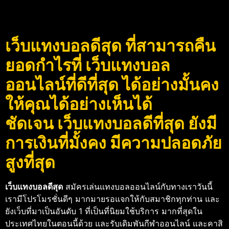
เว็บแทงบอลดีสุด ที่สามารถคืน
ยอดกำไรที่ เว็บแทงบอล
ออนไลน์ที่ดีที่สุด ได้อย่างมั้นคง
ให้คุณได้อย่างเห็นได้
ชัดเจน เว็บแทงบอลดีที่สุด ยังมี
การเงินที่มั้งคง มีความปลอดภัย
สูงที่สุด
เว็บแทงบอลดีสุด
สมัครเล่นแทงบอลออนไลน์กับทางเราวันนี้
เรามีโปรโมรชั่นดีๆ มากมายรอแจกให้กับสมาชิกทุกท่าน และ
ยังเว็บที่มาเป็นอันดับ 1 ที่เป็นที่นิยมใช้บริการ มากที่สุดใน
ประเทศไทยในตอนนี้ด้วย และรับเดิมพันกีฬาออนไลน์ และคาสิ