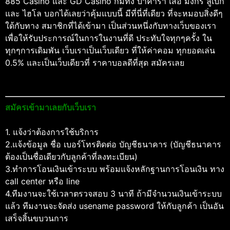
885 Casino และ GD Casino ก็มีทั้ง บาคาร่า เสือ มังกร ลูเบ็ก
และ ไฮโล บอกได้เลยว่าคุ้มแบบนี้ มีที่นี่ที่เดียว ที่จะหมอบสิ่งดีๆ
ใด้กับทาง สมาชิกที่ได้เข้ามา เป็นส่วนหนึ่งกับทางเว็บของเรา
เพื่อให้รับประการณ์ในการในงานที่ดี ประทับใจทุกๆครั้ง ใน
ทุกๆการเดิมพัน เว็บเราเป็นเว็บเดียว ที่ให้ค่าคอม ทุกยอดเล่น
0.5% และเป็นเว็บเดียวที่ ราคาบอลดีที่สุด สมัครเลย
สมัครเข้ามาเลยกับเว็บเรา
1. แจ้งว่าต้องการใช้บริการ
2.แจ้งข้อมูล ชื่อ เบอร์โทรติดต่อ บัญชีธนาคาร (บัญชีธนาคาร
ต้องเป็นชื่อเดียวกับลูกค้าที่ลงทะเบียน)
3.ทำการโอนเงินเข้าระบบ พร้อมแจ้งหลักฐานการโอนเงิน ทาง
call center หรือ line
4.ทีมงานจะใช้เวลาตรวจสอบ 3 นาที ถ้ามีจำนวนเงินเข้าระบบ
แล้ว ทีมงานจะจัดส่ง usename password ให้กับลูกค้า เป็นอัน
เสร็จสิ้นขบวนการ