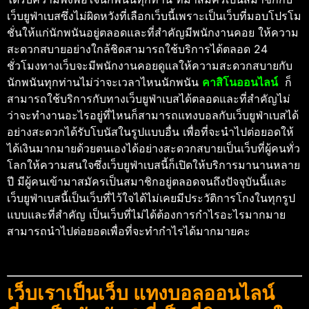
เว็บยูฟ่าเบสซึ่งไม่ผิดหวังที่เลือกเว็บนี้เพราะเป็นเว็บที่มอบโปรโม
ชั่นให้แก่นักพนันอยู่ตลอดและที่สำคัญมีพนักงานคอย ให้ความ
สะดวกสบายอย่างใกล้ชิดสามารถใช้บริการได้ตลอด 24
ชั่วโมงทางเว็บจะมีพนักงานคอยดูแลให้ความสะดวกสบายกับ
นักพนันทุกท่านไม่ว่าจะเวลาไหนนักพนัน
คาสิโนออนไลน์
ก็
สามารถใช้บริการกับทางเว็บยูฟ่าเบสได้ตลอดและที่สำคัญไม่
ว่าจะทำงานอะไรอยู่ที่ไหนก็สามารถแทงบอลกับเว็บยูฟ่าเบสได้
อย่างสะดวกได้รับโบนัสในรูปแบบอื่น เพื่อที่จะนำไปต่อยอดให้
ได้เงินมากมายด้วยตนเองได้อย่างสะดวกสบายเป็นเว็บที่ผู้คนทั่ว
โลกให้ความสนใจซึ่งเว็บยูฟ่าเบสนี้ก็เปิดให้บริการมานานหลาย
ปี มีผู้คนเข้ามาสมัครเป็นสมาชิกอยู่ตลอดจนถึงปัจจุบันนี้และ
เว็บยูฟ่าเบสนี้เป็นเว็บที่ไว้ใจได้ไม่เคยมีประวัติการโกงในทุกรูป
แบบและที่สำคัญ เป็นเว็บที่ไม่ได้ต้องการกำไรอะไรมากมาย
สามารถนำไปต่อยอดเพื่อที่จะทำกำไรได้มากมายคะ
เว็บเราเป็นเว็บ แทงบอลออนไลน์