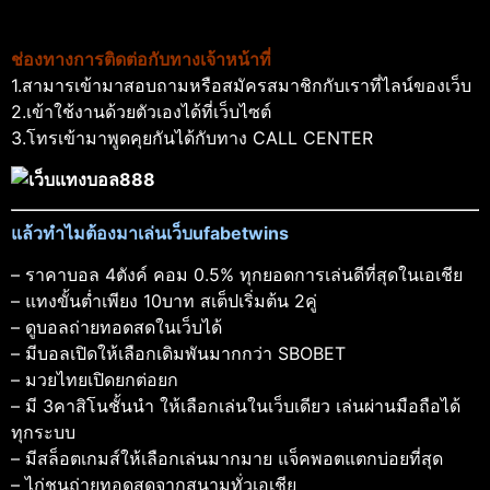
ช่องทางการติดต่อกับทางเจ้าหน้าที่
1.สามารเข้ามาสอบถามหรือสมัครสมาชิกกับเราที่ไลน์ของเว็บ
2.เข้าใช้งานด้วยตัวเองได้ที่เว็บไซต์
3.โทรเข้ามาพูดคุยกันได้กับทาง CALL CENTER
แล้วทำไมต้องมาเล่นเว็บufabetwins
– ราคาบอล 4ตังค์ คอม 0.5% ทุกยอดการเล่นดีที่สุดในเอเชีย
– แทงขั้นต่ำเพียง 10บาท สเต็ปเริ่มต้น 2คู่
– ดูบอลถ่ายทอดสดในเว็บได้
– มีบอลเปิดให้เลือกเดิมพันมากกว่า SBOBET
– มวยไทยเปิดยกต่อยก
– มี 3คาสิโนชั้นนำ ให้เลือกเล่นในเว็บเดียว เล่นผ่านมือถือได้
ทุกระบบ
– มีสล็อตเกมส์ให้เลือกเล่นมากมาย แจ็คพอตแตกบ่อยที่สุด
– ไก่ชนถ่ายทอดสดจากสนามทั่วเอเชีย