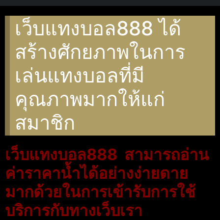
เว็บแทงบอล888 ได้
สร้างศักยภาพในการ
เล่นแทงบอลที่มี
คุณภาพมากให้แก่
สมาชิก
เว็บแทงบอล888 สามารถอ่าน
ค่าราคาน้ำได้อย่างง่ายดาย
มากด้วยในการเข้ารับการใช้
บริการกับทางเว็บเรา