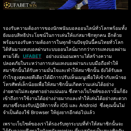
รองรับความต้องการของนักพนันบอลออนไลน์ทั่วโลกพร้อมทั้ง
ยังมอบสิทธิประโยชน์ในการเล่นให้แก่สมาชิกทุกคน อีกด้วย
พร้อมรองรับความต้องการในทุกด้านปัจจุบันนี้คนไทยทั่วโลก
ได้หันมาแทงบอลผ่านระบบออนไลน์มากกว่าการแทงบอลผ่าน
ตามโต๊ะ
UFABET
อย่างแน่นอนเพราะได้สร้างความ
ปลอดภัยในระหว่างการเล่นแทงบอลผ่านระบบมือถือทำให้
สมาชิกนั้นได้รับความมั่นใจและทำให้สมาชิกนั้น ยังได้รับผล
กำไรสูงสุดเลยทีเดียวได้มีการปรับเห็นเมนูเพื่อให้เข้ากับหน้าจอ
โทรศัพท์เล็กน้อยเพื่อให้สมาชิกนั้นเกิดความเล่นได้อย่าง
ง่ายดายไม่สะดุดตาอย่างแน่นอน ซึ่งทางเว็บไซต์ของเรานั้นก็ยัง
เข้าถึงการใช้งานได้อย่างง่ายมากและทำให้เล่นได้อย่างสะดวก
สบายซึ่งรองรับปฏิบัติการทั้ง iOS และ Android ซึ่งคุณนั้นไม่
จำเป็นต้องใช้ Browser ให้ยุ่งยากอีกต่อไปแล้ว
เพราะเว็บไซต์ของเราได้รองรับทุกระบบที่ทำให้สมาชิกนั้นจะ
ได้รับความพึงพอใจนักพนันทุกท่าน ที่มาสมัครเป็นสมาชิกกับ