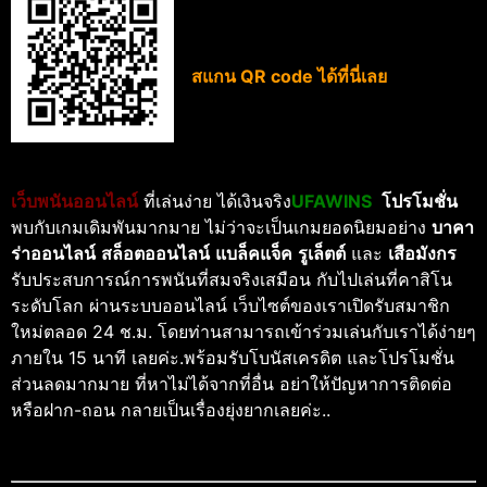
สแกน QR code ได้ที่นี่เลย
เว็บพนันออนไลน์
ที่เล่นง่าย ได้เงินจริง
UFAWINS
โปรโมชั่น
พบกับเกมเดิมพันมากมาย ไม่ว่าจะเป็นเกมยอดนิยมอย่าง
บาคา
ร่าออนไลน์
สล็อตออนไลน์
แบล็คแจ็ค
รูเล็ตต์
และ
เสือมังกร
รับประสบการณ์การพนันที่สมจริงเสมือน กับไปเล่นที่คาสิโน
ระดับโลก ผ่านระบบออนไลน์ เว็บไซต์ของเราเปิดรับสมาชิก
ใหม่ตลอด 24 ช.ม. โดยท่านสามารถเข้าร่วมเล่นกับเราได้ง่ายๆ
ภายใน 15 นาที เลยค่ะ.พร้อมรับโบนัสเครดิต และโปรโมชั่น
ส่วนลดมากมาย ที่หาไม่ได้จากที่อื่น อย่าให้ปัญหาการติดต่อ
หรือฝาก-ถอน กลายเป็นเรื่องยุ่งยากเลยค่ะ..