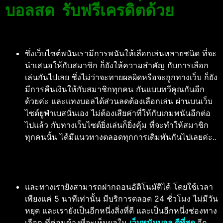
บอลสด รับฟรีเครดิตด้วย
ซึ่งเว็บไซต์พนันเรามีการพนันให้เลือกเล่นหลายชนิด
ที่จะ
นำเสนอให้กับสมาชิก ก็ยังให้ความสำคัญ กับการเลือก
เล่นกันไปเลย ซึ่งไม่ว่าจะทายผลผิดหรือจะถูกทางเว็บ ก็ยัง
มีการคืนเงินให้กับสมาชิกทุกคน กันแบบทวีคูณกันอีก
ด้วยค่ะ และแทงบอลได้ส่วนลดต้องเลือกเล่น ผ่านบนเว็บ
ไซต์ยูฟ่าเบสนั่นเอง ไม่ต้องเสียค่าที่ให้กับเกมพนันอีกต่อ
ไปแล้ว กับทางเว็บไซต์ยิ่งเล่นก็ยิ่งคุ้ม ที่จะทำให้สมาชิก
ทุกคนนั้น ได้มีแนวทางตลอดทุกการเดิมพันกันไปเลยค่ะ..
และทางเรายังสามารถฝากถอนอัติโนมัติได้ โดยใช้เวลา
เพียงแค่ 5 นาทีเท่านั้น มีบริการตลอด 24 ชั่วโมง ไม่มีวัน
หยุด และเรายังเป็นอีกหนึ่งสิ่งที่ดี และเป็นอีกหนึ่งช่องทาง
เลือก ที่ค่อนข้างที่จะเห็นผลใน
เว็บพนันบอล ดีที่สุด
อีก