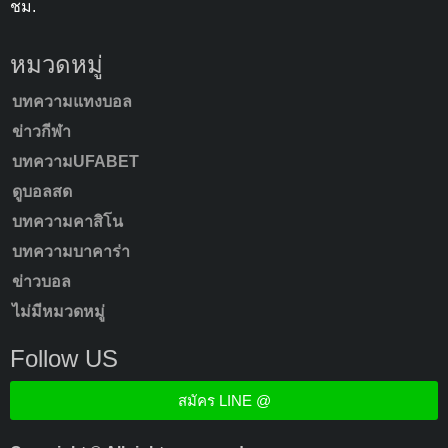
ชม.
หมวดหมู่
บทความแทงบอล
ข่าวกีฬา
บทความUFABET
ดูบอลสด
บทความคาสิโน
บทความบาคาร่า
ข่าวบอล
ไม่มีหมวดหมู่
Follow US
สมัคร LINE @