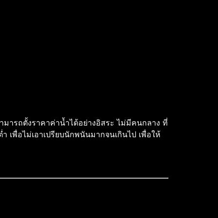
 สามารถตั้งราคาค่าน้ำได้อย่างอิสระ ไม่มีคนกลาง ที่
ำ เพื่อไม่เอาเปรียบนักพนันมากจนเกินไป เพื่อให้