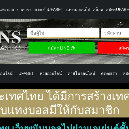
แทงบอล
บาคาร่า
ทางเข้าUFABET
แทงบอลสเต็ป
สล็อต
สมัครUFAB
สมัคร LINE @
สมัค
ออนไลน์
UFABET
หวยออนไลน์
คาสิโนออนไลน์
ติดต่อเรา
สม
ะเทศไทย ได้มีการสร้างเทค
ว็บแทงบอลมีให้กับสมาชิก
 เว็บพนันบอลไม่ผ่านเอเย่นต์ชั้น