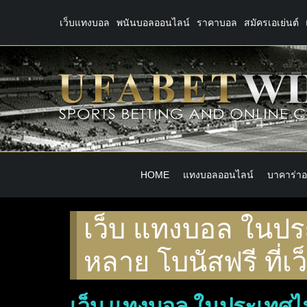
เว็บแทงบอล
พนันบอลออนไลน์
ราคาบอล
สมัครเอเย่นต์
HOME
แทงบอลออนไลน์
บาคาร่า
เว็บ แทงบอล ในปร
หลาย โบนัสฟรี ที่เ
เว็บ แทงบอล ในประเทศไทย