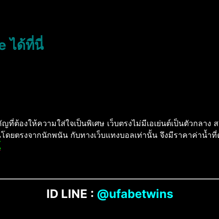
ด้ที่นี่
สำคัญที่ต้องให้ความใส่ใจเป็นพิเศษ เว็บตรงไม่มีเอเย่นต์เป็นตัวกลาง
โดยตรงจากนักพนัน กับทางเว็บแทงบอลเท่านั้น จึงมีราคาค่าน้ำที่ต่
้
ID LINE :
@ufabetwins