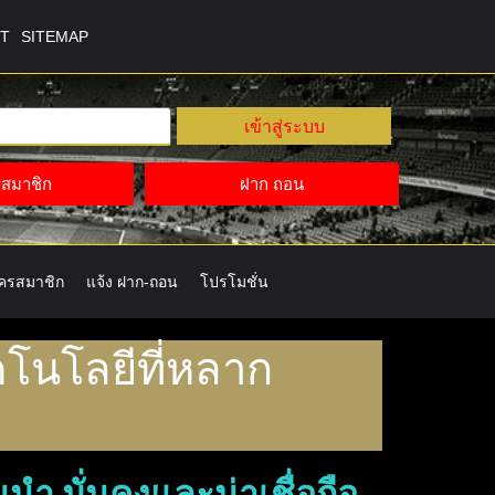
ET
SITEMAP
เข้าสู่ระบบ
รสมาชิก
ฝาก ถอน
ัครสมาชิก
แจ้ง ฝาก-ถอน
โปรโมชั่น
โนโลยีที่หลาก
นำ มั่นคงและน่าเชื่อถือ