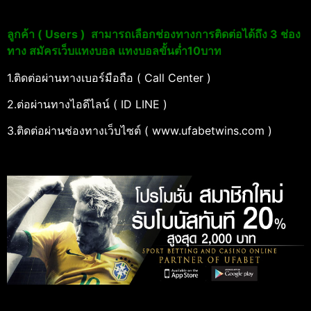
ลูกค้า ( Users ) สามารถเลือกช่องทางการติดต่อได้ถึง 3 ช่อง
ทาง สมัครเว็บแทงบอล แทงบอลขั้นต่ำ10บาท
1.ติดต่อผ่านทางเบอร์มือถือ ( Call Center )
2.ต่อผ่านทางไอดีไลน์ ( ID LINE )
3.ติดต่อผ่านช่องทางเว็บไซต์ ( www.ufabetwins.com )