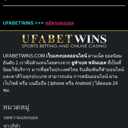
UFABETWINS >>>
สมัครแทงบอล
UFABETWINS.COM
เว็บแทงบอลออนไลน์
ผ่านเน็ต ยอดนิยม
อันดับ 1 เราคือตัวแทนโดยตรงจาก
ยูฟ่าเบท พนันบอล
ที่เป็นที่
นิยมใช้บริการ มากที่สุดในประเทศไทย รับเดิมพันกีฬาออนไลน์
และคาสิโนทุกประเภท สามารถเล่น การพนันออนไลน์ ผ่าน
เว็บไซต์ หรือ บนมือถือ ( Iphone หรือ Android ) ได้ตลอด 24
ชม.
หมวดหมู่
บทความแทงบอล
ข่าวกีฬา