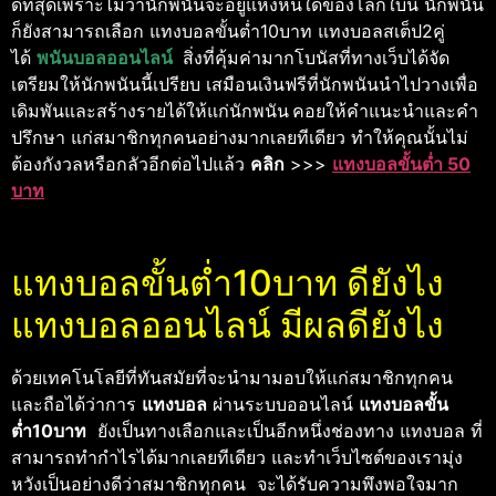
ดีที่สุดเพราะไม่ว่านักพนันจะอยู่แห่งหนใดของโลกใบนี้ นักพนัน
ก็ยังสามารถเลือก แทงบอลขั้นต่ำ10บาท แทงบอลสเต็ป2คู่
ได้
พนันบอลออนไลน์
สิ่งที่คุ้มค่ามากโบนัสที่ทางเว็บได้จัด
เตรียมให้นักพนันนี้เปรียบ เสมือนเงินฟรีที่นักพนันนำไปวางเพื่อ
เดิมพันและสร้างรายได้ให้แก่นักพนัน
คอยให้คำแนะนำและคำ
ปรึกษา แก่สมาชิกทุกคนอย่างมากเลยทีเดียว ทำให้คุณนั้นไม่
ต้องกังวลหรือกลัวอีกต่อไปแล้ว
คลิก
>>>
แทงบอลขั้นต่ำ 50
บาท
แทงบอลขั้นต่ำ10บาท ดียังไง
แทงบอลออนไลน์ มีผลดียังไง
ด้วยเทคโนโลยีที่ทันสมัยที่จะนำมามอบให้แก่สมาชิกทุกคน
และถือได้ว่าการ
แทงบอล
ผ่านระบบออนไลน์
แทงบอลขั้น
ต่ำ10บาท
ยังเป็นทางเลือกและเป็นอีกหนึ่งช่องทาง แทงบอล ที่
สามารถทำกำไรได้มากเลยทีเดียว และทำเว็บไซต์ของเรามุ่ง
หวังเป็นอย่างดีว่าสมาชิกทุกคน จะได้รับความพึงพอใจมาก