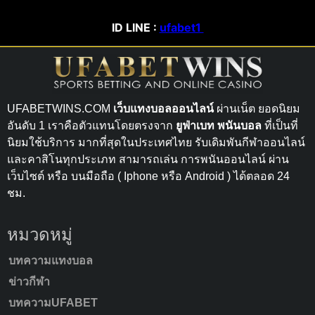
ID LINE :
ufabet1
UFABETWINS.COM
เว็บแทงบอลออนไลน์
ผ่านเน็ต ยอดนิยม
อันดับ 1 เราคือตัวแทนโดยตรงจาก
ยูฟ่าเบท พนันบอล
ที่เป็นที่
นิยมใช้บริการ มากที่สุดในประเทศไทย รับเดิมพันกีฬาออนไลน์
และคาสิโนทุกประเภท สามารถเล่น การพนันออนไลน์ ผ่าน
เว็บไซต์ หรือ บนมือถือ ( Iphone หรือ Android ) ได้ตลอด 24
ชม.
หมวดหมู่
บทความแทงบอล
ข่าวกีฬา
บทความUFABET