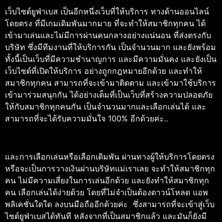
เว็บไซต์ยูฟ่าเบส เป็นอีกหนึ่งเว็บที่ให้บริการ ทางด้านออนไลน์
โดยตรง ที่มีเกมเดิมพันมากมาย ที่จะทำให้สมาชิกทุกคน ได้
เข้ามาเล่นและไม่มีการผ่านคนกลางอย่างแน่นอน ที่ส่งตรงกับ
บริษัท ซึ่งมีทีมงานที่ให้บริการกัน เป็นจำนวนมาก และยังพร้อม
ทั้งนี้เป็นเว็บที่มีความชำนาญการ
และมีความมั่นคง และยังเป็น
เว็บไซต์ที่เปิดให้บริการ อย่างถูกกฎหมายอีกด้วย และทำให้
สมาชิกทุกคน สามารถที่จะเข้ามาติดตาม และเข้ามาใช้บริการ
เข้ามาร่วมสนุกกัน ได้อย่างเต็มที่เป็นเว็บที่สร้างความปลอดภัย
ให้กับสมาชิกทุกคนกัน เป็นจำนวนมากและเลือกเล่นได้ และ
สามารถที่จะได้รับความมั่นใจ 100% อีกด้วยค่ะ..
และการเลือกเล่นหรือเลือกเดิมพัน ผ่านทางผู้ให้บริการโดยตรง
หรือจะเป็นการวางเงินผ่านบริษัทแม่เราเลย จะทำให้สมาชิกทุก
คน ไม่มีความเสี่ยงในการเล่นอีกด้วย และยังทำให้สมาชิกทุก
คน เลือกเล่นได้ง่ายด้วย โดยที่ไม่จำเป็นต้องดาวน์โหลด แอพ
พลิเคชั่นใดใด ลงบนมือถืออีกด้วยค่ะ ซึ่งสามารถที่จะเข้าสู่เว็บ
ไซต์ยูฟ่าเบสได้ทันที หลังจากที่เป็นสมาชิกแล้ว และมันก็ยังมี