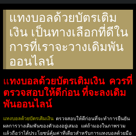
แทงบอลด้วยบัตรเติม
เงิน เป็นทางเลือกที่ดีใน
การที่เราจะวางเดิมพัน
ออนไลน์
แ
ทงบอลด้วยบัตรเติมเงิน ควรที่
ตรวจสอบให้ดีก่อน ที่จะลงเดิม
พันออนไลน์
แทงบอลด้วยบัตรเติมเงิน
ตรวจสอบให้ดีก่อนที่จะทำการยืนยัน
ผลการวางเดิมพันของตัวเองอยู่เสมอ แต่ถ้ามองในภาพรวม
แล้วถือว่าได้ประโยชน์คุ้มค่าทีเดียวสำหรับการแทงบอลด้วยมือ