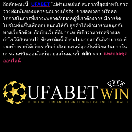
ถือลักษณะนี้
UFABET
ไม่ผ่านเอเย่นต์
สะดวกที่สุดสำหรับการ
วางเดิมพันของมหาชนอย่างแท้จริง ช่วยลดเวลา หรือลด
โอกาสในการที่เราจะพลาดกับบอลคู่ที่เราต้องการ มีการจัด
โปรโมชั่นขึ้นเพื่อตอบสนองให้กับลูกค้าได้เข้ามาร่วมสนุกกับ
ทางเว็บอีกด้วย ถือเป็นเว็บที่ดีมากเลยทีเดียวามารถสร้างผล
กำไรให้กับท่านได้ ซึ่งเครดิตนี้ ถึงจะไม่มากแต่มันก็สามารถ ที่
จะสร้างรายได้เว็บเรานั้นกำลังมาแรงที่สุดเป็นที่นิยมกันมากใน
การเล่นพนันออนไลน์ฟุตบอลในตอนนี้
คลิก
>>>
แทงบอลชุด
ออนไลน์