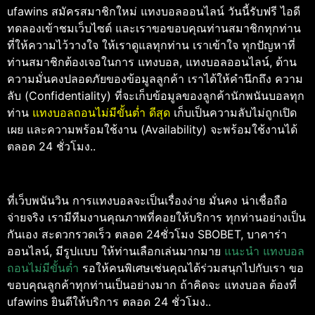
ufawins สมัครสมาชิกใหม่ แทงบอลออนไลน์ วันนี้รับฟรี ไอดี
ทดลองเข้าชมเว็บไซต์ และเราขอขอบคุณท่านสมาชิกทุกท่าน
ที่ให้ความไว้วางใจ ให้เราดูแลทุกท่าน เราเข้าใจ ทุกปัญหาที่
ท่านสมาชิกต้องเจอในการ แทงบอล, แทงบอลออนไลน์, ด้าน
ความมั่นคงปลอดภัยของข้อมูลลูกค้า เราได้ให้คำนึกถึง ความ
ลับ (Confidentiality) ที่จะเก็บข้อมูลของลูกค้านักพนันบอลทุก
ท่าน
แทงบอลถอนไม่มีขั้นต่ำ ดีสุด
เก็บเป็นความลับไม่ถูกเปิด
เผย และความพร้อมใช้งาน (Availability) จะพร้อมใช้งานได้
ตลอด 24 ชั่วโมง..
ที่เว็บพนันวิน การแทงบอลจะเป็นเรื่องง่าย มั่นคง น่าเชื่อถือ
จ่ายจริง เรามีทีมงานคุณภาพที่คอยให้บริการ ทุกท่านอย่างเป็น
กันเอง สะดวกรวดเร็ว ตลอด 24ชั่วโมง SBOBET, บาคาร่า
ออนไลน์, มีรูปแบบ ให้ท่านเลือกเล่นมากมาย
แนะนำ แทงบอล
ถอนไม่มีขั้นต่ำ
รอให้คนพิเศษเช่นคุณได้ร่วมสนุกไปกับเรา ขอ
ขอบคุณลูกค้าทุกท่านเป็นอย่างมาก ถ้าคิดจะ แทงบอล ต้องที่
ufawins ยินดีให้บริการ ตลอด 24 ชั่วโมง..