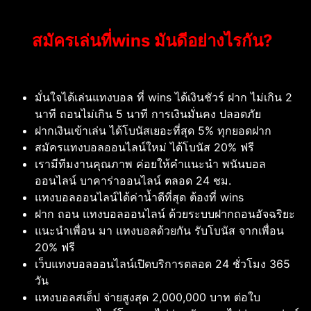
สมัครเล่นที่wins มันดีอย่างไรกัน?
มั่นใจได้เล่นแทงบอล ที่ wins ได้เงินชัวร์ ฝาก ไม่เกิน 2
นาที ถอนไม่เกิน 5 นาที การเงินมั่นคง ปลอดภัย
ฝากเงินเข้าเล่น ได้โบนัสเยอะที่สุด 5% ทุกยอดฝาก
สมัครแทงบอลออนไลน์ใหม่ ได้โบนัส 20% ฟรี
เรามีทีมงานคุณภาพ ค่อยให้คำแนะนำ พนันบอล
ออนไลน์ บาคาร่าออนไลน์ ตลอด 24 ชม.
แทงบอลออนไลน์ได้ค่าน้ำดีที่สุด ต้องที่ wins
ฝาก ถอน แทงบอลออนไลน์ ด้วยระบบฝากถอนอัจฉริยะ
แนะนำเพื่อน มา แทงบอลด้วยกัน รับโบนัส จากเพื่อน
20% ฟรี
เว็บแทงบอลออนไลน์เปิดบริการตลอด 24 ชั่วโมง 365
วัน
แทงบอลสเต็ป จ่ายสูงสุด 2,000,000 บาท ต่อใบ