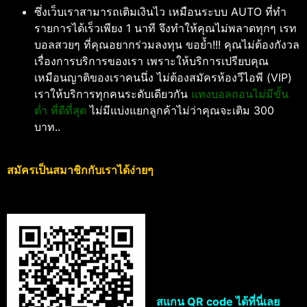
ซึ่งเว็บเราสามารถเติมเงินไว เหมือนระบบ AUTO ที่ทำ
รายการได้เร็วเพียง 1 นาที จึงทำให้คุณไม่พลาดทุกๆ เรท
บอลสวยๆ ที่คุณอยากร่วมลงทุน ขอย้ำ!!! คุณไม่ต้องกังวล
เรื่องการบริการของเรา เพราะให้บริการเปรียบคุณ
เหมือนญาติของเราคนนึ่ง ไม่ต้องสมัครห้องวีไอพี (VIP)
เราให้บริการทุกคนระดับเดียวกัน
แทงบอลถอนไม่มีขั้น
ต่ำ ที่ดีที่สุด
ไม่มีแบ่งแยกลูกค้าไม่ว่าคุณจะเติม 300
บาท..
สมัครเป็นสมาชิกกับเราได้ง่ายๆ
สแกน QR code ได้ที่นี่เลย