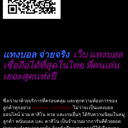
แทงบอล จ่ายจริง
เว็บ แทงบอล
เชื่อถือได้ที่สุดในไทย ที่คนเล่น
เยอะสุดแห่งปี
ซึ่งเรามาด้วยบริการที่ครอบคลุม และทุกความต้องการของ
ลูกค้าทุกอย่าง
แทงบอล ถอนเงินสด
ไม่ว่าจะเป็นแทงบอล
ออนไลน์ มวย คาสิโน หวย และเกมอื่นๆ ได้รับความนิยมในหมู่
ลูกค้า พนันบอล และ คาสิโน เป็นจำนวนมากการันตีด้วยยอด
ฝากและคำชมจากลูกค้า ด้วยข้อดีของของเรามีให้เลือกแทง