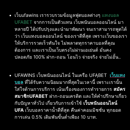
เว็บufawins เรารวบรวมข้อมูลฟุตบอลต่างๆ
แทงบอล
UFABET
จากการเป็นตัวแทน เว็บพนันบอลออนไลน์ มา
หลายปี ได้ปรับปรุงและนำมาพัฒนา จนเราสามารถพูดได้
ว่า เว็บแทงบอลออนไลน์ ของเราดีที่สุด เพราะเว็บของเรา
ให้บริการรวดเร็วทันใจ ไม่พลาดทุกราคาบอลที่คุณ
ต้องการ และเราเป็นเว็บตรงไม่ผ่านเอเย่นต์ มั่นคง
ปลอดภัย 100% ฝาก-ถอน โอนไว จ่ายจริง จ่ายไม่อั้น..
UFAWINS เว็บพนันออนไลน์ ในเครือ UFAฺBET
เว็บแทง
บอล
ที่ได้รับความนิยมมากที่สุดในเวลานี้ เพราะเรานั้น
ใส่ใจด้านการบริการ เน้นเรื่องของการทำรายการ
สมัคร
สมาชิกUFABET
ฝาก-ถอนเครดิต และให้คำปรึกษาเกี่ยว
กับปัญหาทั่วไป เกี่ยวกับการเข้าใช้
เว็บพนันออนไลน์
UFA
เว็บบอลราคาน้ำดีที่สุด คืนค่าคอมมิชชั่น ทุกยอด
การเล่น 0.5% เดิมพันขั้นต่ำเพียง 10 บาท.