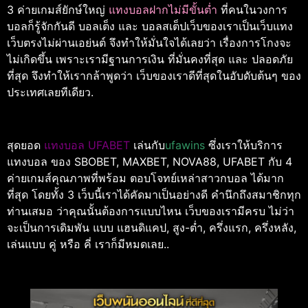
3 ค่ายเกมส์ยักษ์ใหญ่
แทงบอลฝากไม่มีขั้นต่ำ
ที่คนในวงการ
บอลก็รู้จักกันดี บอลเต็ง และ บอลสเต็ปเว็บของเราเป็นเว็บแทง
เว็บตรงไม่ผ่านเอย่นต์ จึงทำให้มั่นใจได้เลยว่า เรื่องการโกงจะ
ไม่เกิดขึ้น เพราะเรามีฐานการเงิน ที่มั่นคงที่สุด และ ปลอดภัย
ที่สุด จึงทำให้เรากล้าพูดว่า เว็บของเราดีที่สุดในอับดับต้นๆ ของ
ประเทศเลยทีเดียว.
สุดยอด
แทงบอล UFABET
เล่นกับ
ufawins
ซึ่งเราให้บริการ
แทงบอล ของ SBOBET, MAXBET, NOVA88, UFABET กับ 4
ค่ายเกมส์คุณภาพที่พร้อม ตอบโจทย์เหล่าสาวกบอล ได้มาก
ที่สุด โดยทั้ง 3 เว็บนี้เราได้คัดมาเป็นอย่างดี คำนึกถึงสมาชิกทุก
ท่านเสมอ ว่าคุณนั้นต้องการแบบไหน เว็บของเรามีครบ ไม่ว่า
จะเป็นการเดิมพัน แบบ แฮนดิแคป, สูง-ต่ำ, ครึ่งแรก, ครึ่งหลัง,
เล่นแบบ คู่ หรือ คี่ เราก็มีหมดเลย..