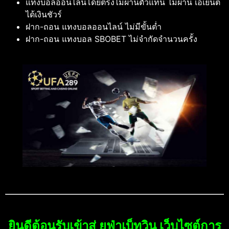
แทงบอลออนไลน์โดยตรงไม่ผ่านตัวแทน ไม่ผ่าน เอเย่นต์
ได้เงินชัวร์
ฝาก-ถอน แทงบอลออนไลน์ ไม่มีขั้นต่ำ
ฝาก-ถอน แทงบอล SBOBET ไม่จำกัดจำนวนครั้ง
ยินดีต้อนรับเข้าสู่ ยูฟ่าเบ็ทวิน เว็บไซต์การ