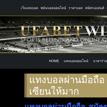
เว็บแทงบอล
พนันบอลออนไลน์
ราคาบอล
สมัครเอเย่นต์
HOME
แทงบอลออนไลน์
บาคาร่า
แทงบอลผ่านมือถือ
เซียนให้มาก
แทงบอลผ่านมือถือ สมัครม