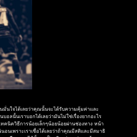
มั่นใจได้เลยว่าคุณนั้นจะได้รับความคุ้มค่าและ
ยนบอลนั้นเราบอกได้เลยว่ามันไม่ใช่เรื่องยากอะไร
ทคนิควิธีการน้อยเล็กๆน้อยน้อยผ่านช่องทาง หน้า
่นอนเพราะเราเชื่อได้เลยว่าถ้าคุณมีสติและมีสมาธิ