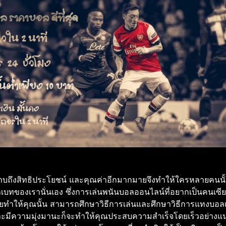
ทราบถึงสิทธิประโยชน์ และคุณค่าอีกมากมายจึงทำให้ใครหลายคนนั้น
่าเบทของเรานั่นเอง ซึ่งการเล่นพนันบอลออนไลน์ที่อยากเป็นคนเซี
ัยทำให้คุณนั้น สามารถศึกษาวิธีการเล่นและศึกษาวิธีการแทงบอลเ
าย และมีความมุ่งมานะก็จะทำให้คุณประสบความสำเร็จโดยเร็วอย่างแน