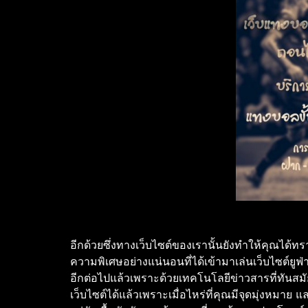
อีกด้วยซึ่งทางเว็บไซต์ของเรานั้นยังทำให้คุณได้
ความพิเศษอย่างแน่นอนที่ได้เข้ามาเล่นเว็บไซต์ยูฟ
อีกต่อไปแล้วเพราะด้วยเทคโนโลยีข่าวสารที่ทันสม
เว็บไซต์ได้แล้วเพราะเมื่อไหร่ที่คุณมีจุดมุ่งหม