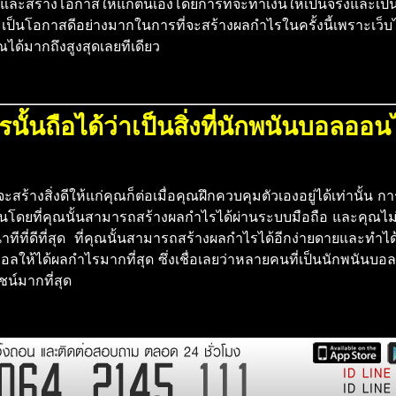
น์ และสร้างโอกาสให้แก่ตนเองโดยการที่จะทำเงินให้เป็นจริงและเป
นจะเป็นโอกาสดีอย่างมากในการที่จะสร้างผลกำไรในครั้งนี้เพราะเ
ณได้มากถึงสูงสุดเลยทีเดียว
นถือได้ว่าเป็นสิ่งที่นักพนันบอลออนไลน์
้างสิ่งดีให้แก่คุณก็ต่อเมื่อคุณฝึกควบคุมตัวเองอยู่ได้เท่านั้น
กา
โดยที่คุณนั้นสามารถสร้างผลกำไรได้ผ่านระบบมือถือ และคุณไ
าทีที่ดีที่สุด ที่คุณนั้นสามารถสร้างผลกำไรได้อีกง่ายดายและทำได้
ห้ได้ผลกำไรมากที่สุด ซึ่งเชื่อเลยว่าหลายคนที่เป็นนักพนันบอล
ชน์มากที่สุด