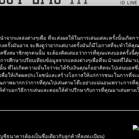
ากแหล่งต่างๆเพื่อ ที่จะส่งผลให้ในการเล่นแต่ละครั้งนั้นเกิดก
ครั้งมันอาจ จะฟังดูว่ายากแต่บางครั้งมันก็มีโอกาสที่จะทำให้
อลซึ่งสมาชิกทุกคนนั้น จะต้องคิดเสมอว่าการที่คุณแทงบอลครั้งน
ีการศึกษาเปรียบเทียบข้อมูลจากแหล่งต่างๆเพื่อที่จะนำผลที่ได้มา
น ที่ไม่เกิดความมั่นใจว่าจะได้รับเงินคุณก็อย่าคิดจะไปเล่นบอลซ
์เพื่อให้เกิดผลประโยชน์และสร้างโอกาสให้แก่การชนะในการที่จะเ
ับคุณภาพมากกว่าการที่คุณไปเล่นตามโต๊ะอย่างแน่นอนเพราะการที
้คำบอกวิธีการเล่นและคอยให้คำปรึกษากับการที่คุณมาเล่นทางเว็
ญชีธนาคารต้องเป็นชื่อเดียวกับลูกค้าที่ลงทะเบียน)