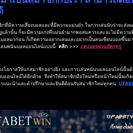
้
ี่มีความเสี่ยงบอลและที่มีความแม่นยำ ในการเล่นนับว่าจะส่ง
อยู่แล้วนั้น ก็จะมีความเก่งที่แม่นยำมากพอสมควรและจะไม่มีความผ
นพนันบอลมาก่อน ก็เกิดความอยากเล่นและอยากเป็นคนเซียนบอลขึ้นมา
เล่นพนันบอลออนไลน์แบบนี้
คลิก
>>>
แทงบอลผ่านบัตรทรู
งโอกาสให้แก่สมาชิกอย่างยิ่ง และการเล่นพนันบอลออนไลน์นั้นด้ว
อนไลน์ได้อีกด้วย จึงทำให้สมาชิกมือใหม่หรือหน้าใหม่นั้นเกิด
้คำแนะนำและคำปรึกษาและยินดีต้อนรับสมาชิกใหม่ทุกคน
UFAB