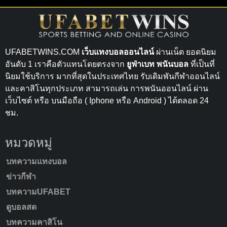
UFABETWINS.COM
เว็บแทงบอลออนไลน์
ผ่านเน็ต ยอดนิยม
อันดับ 1 เราคือตัวแทนโดยตรงจาก
ยูฟ่าเบท พนันบอล
ที่เป็นที่
นิยมใช้บริการ มากที่สุดในประเทศไทย รับเดิมพันกีฬาออนไลน์
และคาสิโนทุกประเภท สามารถเล่น การพนันออนไลน์ ผ่าน
เว็บไซต์ หรือ บนมือถือ ( Iphone หรือ Android ) ได้ตลอด 24
ชม.
หมวดหมู่
บทความแทงบอล
ข่าวกีฬา
บทความUFABET
ดูบอลสด
บทความคาสิโน