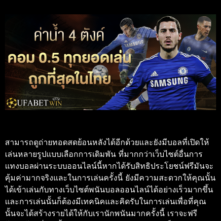
สามารถดูถ่ายทอดสดย้อนหลังได้อีกด้วยและยังมีบอลที่เปิดให้
เล่นหลายรูปแบบเลือกการเดิมพัน ที่มากกว่าเว็บไซต์อื่นการ
แทงบอลผ่านระบบออนไลน์นี้หากได้รับสิทธิประโยชน์ฟรีมันจะ
คุ้มค่ามากจริงและในการเล่นครั้งนี้ ยังมีความสะดวกให้คุณนั้น
ได้เข้าเล่นกับทางเว็บไซต์พนันบอลออนไลน์ได้อย่างเร็วมากขึ้น
และการเล่นนั้นก็ต้องมีเทคนิคและคิดรับในการเล่นเพื่อที่คุณ
นั้นจะได้สร้างรายได้ให้กับเรานักพนันมากครั้งนี้ เราจะฟรี