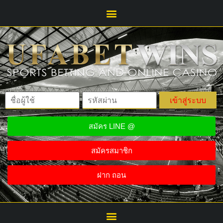
เข้าสู่ระบบ
สมัคร LINE @
สมัครสมาชิก
ฝาก ถอน