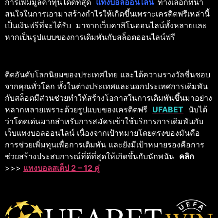
การเพิ่มมูลค่าทุนได้ดีที่สุด
แทงบอลออนไลน์
ทางเลือกที่น่า
สนใจในการเอามาสร้างกำไรให้เกิดขึ้นเพราะเครดิตฟรีเหล่านี้
เป็นเงินฟรีที่จะได้รับ มาจากเว็บคาสิโนออนไลน์ทั้งหลายและ
หากเป็นรูปแบบของการเดิมพันกับสล็อตออนไลน์ฟรี
ติดอันดับโลกนิยมของประเทศไทย และได้ความรางวัลชื่นชอบ
จากคุณทั่วโลก ทั้งในต่างประเทศและนอกประเทศการเดิมพัน
กับสล็อตมีส่วนช่วยทำให้สร้างโอกาสในการเดิมพันขึ้นมาอย่าง
หลากหลายเพราะด้วยรูปแบบของเครดิตฟรี
UFABET
นับได้
ว่าโดดเด่นมากสำหรับการสมัครเข้าใช้บริการการเดิมพันกับ
เว็บแทงบอลออนไลน์ เนื่องจากเป้าหมายโดยตรงของมันคือ
การช่วยเพิ่มทุนเพื่อการเดิมพัน และยังมีเป้าหมายรองคือการ
ช่วยสร้างประสบการณ์ที่ดีที่สุดให้เกิดขึ้นกับนักพนัน
คลิก
>>>
แทงบอลสเต็ป 2 – 12 คู่