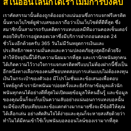
สิโนออนไลน์ก็ได้เราไม่มีการบังคับ
เราคัดสรรมานั้นต้องถูกต้องอย่างแน่นอนซึ่งการแจกฟรีเครดิต
นั้นทางเว็บไซต์ยูฟ่าเบสของเราถือว่าเป็นเว็บไซต์ที่ดีที่สุด ซึ่ง
สมาชิกนั้นสามารถรับเคดิตการแทงบอลมีทีมงานคอลเซ็นเตอร์
คอยให้บริการอยู่ตลอดเวลาซึ่งมีบริการฝากถอนตลอด 24
ชั่วโมงอีกด้วยครับ 365 วันไม่มีวันหยุดการเงินและ
ประสิทธิภาพความมั่นคงและความปลอดภัยสูงสุดอีกด้วยจึง
ทำให้ปัจจุบันนี้ได้รับความนิยมมากที่สุด และเรานักพนันทุกคน
ได้เกิดความไว้วางใจการแจกเครดิตฟรีแบบไม่ต้องฝากนี้ซึ่งเป็น
อีกหนึ่งทางเลือกของคนที่ชอบทดสอบการเล่นแบบไม่ต้องลงทุน
เงินในกระเป๋าของตัวเอง มีโปรโมชั่นและข้อเสนอเพื่อตอบ
โจทย์ลูกค้าเรานักพนันมาบ่อยครั้งและยังรักษาข้อมูลแล้วนัก
พนันทุกคนได้อย่างดีที่สุดไม่เปิดเผยข้อมูลให้คนอื่นรู้ และข้อมูล
ของคุณนั้นก็จะเก็บเป็นความลับอย่างแน่นอนการแทงบอลนั้น
จะมีข้อเปรียบเทียบและข้อแตกต่างมากมายซึ่งจะมีข้อดีให้คุณ
ได้เลือกเล่น อย่างตัดสินใจได้ง่ายและคุณก็จะหายสงสัยด้วยว่า
ทำไมได้มีคนเข้าใช้เว็บพนันบอลออนไลน์ของเรามากที่สุด