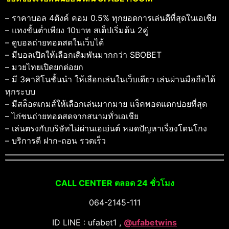
– ราคาบอล 4ตังค์ คอม 0.5% ทุกยอดการเล่นดีที่สุดในเอเชีย
– แทงขั้นต่ำเพียง 10บาท สเต็ปเริ่มต้น 2คู่
– ดูบอลถ่ายทอดสดในเว็บได้
– มีบอลเปิดให้เลือกเดิมพันมากกว่า SBOBET
– มวยไทยเปิดยกต่อยก
– มี 3คาสิโนชั้นนำ ให้เลือกเล่นในเว็บเดียว เล่นผ่านมือถือได้
ทุกระบบ
– มีสล็อตเกมส์ให้เลือกเล่นมากมาย แจ็คพอตแตกบ่อยที่สุด
– ไก่ชนถ่ายทอดสดจากสนามทั่วเอเชีย
– เล่นตรงกับบริษัทไม่ผ่านเอเย่นต์ หมดปัญหาเรื่องโดนโกง
– บริการดี ฝาก-ถอน รวดเร็ว
CALL CENTER ตลอด 24 ชั่วโมง
064-2145-111
ID LINE : ufabet1 ,
@ufabetwins