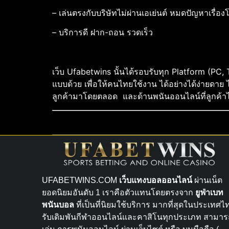
– เล่นตรงกับบริษัทไม่ผ่านเอเย่นต์ หมดปัญหาเรื่อ
– บริการดี ฝาก-ถอน รวดเร็ว
เว็บ Ufabetwins นั้นได้รอบรับทุก Platform (PC,
แบบด้วย เพื่อให้คนไทยใช้งาน ได้อย่างได้ง่ายดาย ไ
ลูกค้ามาโดยตลอด และด้านพนันออนไลน์ที่ลูกค้าไว
UFABETWINS.COM
เว็บแทงบอลออนไลน์
ผ่านเน็ต
ยอดนิยมอันดับ 1 เราคือตัวแทนโดยตรงจาก
ยูฟ่าเบท
พนันบอล
ที่เป็นที่นิยมใช้บริการ มากที่สุดในประเทศไ
รับเดิมพันกีฬาออนไลน์และคาสิโนทุกประเภท สามาร