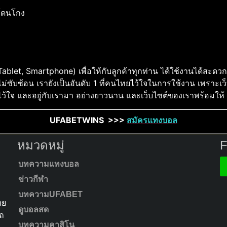
งโดนโกง
 Tablet, Smartphone) เพื่อให้กับลูกค้าทุกท่าน ได้ใช้งานได้สะ
ม่ซับซ้อน เรายังเป็นอันดับ 1 ที่คนไทยไว้ใจในการใช้งาน เพราะเว็
้ใจ และอยู่กับเรามา อย่างยาวนาน และเว็บไซต์ของเราพร้อมให้ บร
UFABETWINS >>>
สมัครแทงบอล
หมวดหมู่
F
บทความแทงบอล
ข่าวกีฬา
บทความUFABET
ทย
ดูบอลสด
ถ
บทความคาสิโน