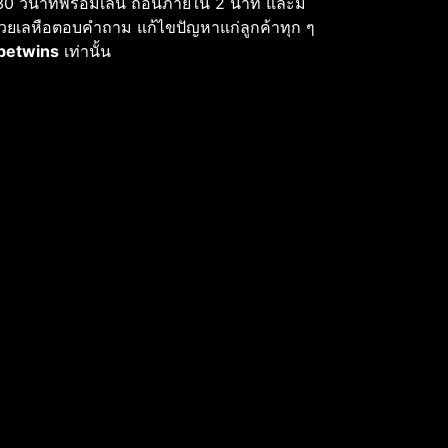
 30 วินาทีพร้อมเล่น ถอนภายใน 2 นาที และมี
อยช่วยเลหือตอบคำถาม แก้ไขปัญหาแก่ลูกค้าทุก ๆ
betwins
เท่านั้น