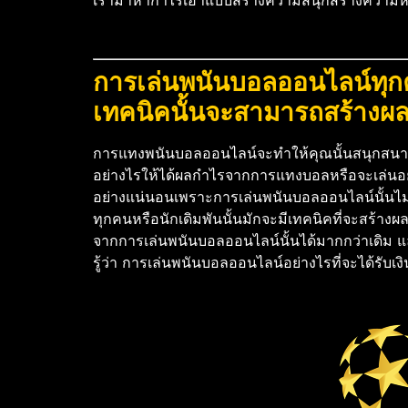
การเล่นพนันบอลออนไลน์ทุกค
เทคนิคนั้นจะสามารถสร้างผ
การแทงพนันบอลออนไลน์จะทำให้คุณนั้นสนุกสนานไปก
อย่างไรให้ได้ผลกำไรจากการแทงบอลหรือจะเล่นอย่า
อย่างแน่นอนเพราะการเล่นพนันบอลออนไลน์นั้นไม่
ทุกคนหรือนักเดิมพันนั้นมักจะมีเทคนิคที่จะสร้าง
จากการเล่นพนันบอลออนไลน์นั้นได้มากกว่าเดิม แ
รู้ว่า การเล่นพนันบอลออนไลน์อย่างไรที่จะได้รับเง