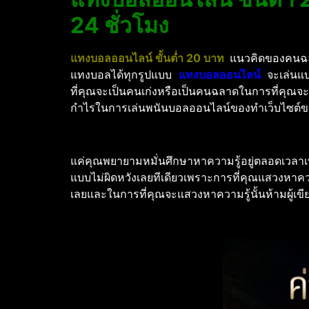
24 ชั่วโมง
แทงบอลออนไลน์ ขั้นต่ำ 20 บาท
แนวคิดของคนฉลา
แทงบอลได้ทุกรูปแบบ
แทงบอลออนไลน์
จะเล่นแบ
ที่คุณจะเป็นคนเก่งหรือเป็นคนฉลาดในการที่คุณจะแท
กำไรในการเล่นพนันบอลออนไลน์ของทำเว็บไซต์
แค่คุณพยายามหมั่นศึกษาหาความรู้อยู่ตลอดเวลาเพรา
แบบไม่ผิดหวังเลยทีเดียวเพราะการที่คุณแสวงหาควา
เลยและในการที่คุณจะแสวงหาความรู้นั้นห้ามผู้เ