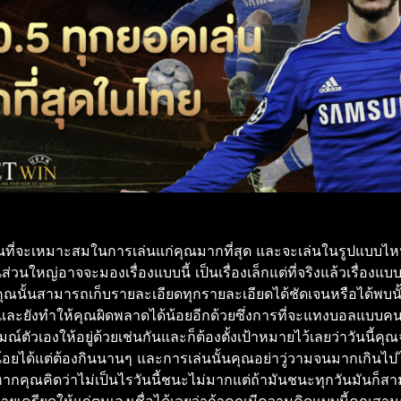
มไหนที่จะเหมาะสมในการเล่นแก่คุณมากที่สุด และจะเล่นในรูปแบบไห
ใหญ่อาจจะมองเรื่องแบบนี้ เป็นเรื่องเล็กแต่ที่จริงแล้วเรื่องแบบ
คุณนั้นสามารถเก็บรายละเอียดทุกรายละเอียดได้ชัดเจนหรือได้พบนั้น
ว และยังทำให้คุณผิดพลาดได้น้อยอีกด้วยซึ่งการที่จะแทงบอลแบบคนฉ
มณ์ตัวเองให้อยู่ด้วยเช่นกันและก็ต้องตั้งเป้าหมายไว้เลยว่าวันนี้
น้อยได้แต่ต้องกินนานๆ และการเล่นนั้นคุณอย่าวู่วามจนมากเกินไปไ
ากคุณคิดว่าไม่เป็นไรวันนี้ชนะไม่มากแต่ถ้ามันชนะทุกวันมันก็สา
ครียดให้แก่ตนเองเชื่อได้เลยว่าถ้าคุณมีความคิดแบบนี้คุณสาม