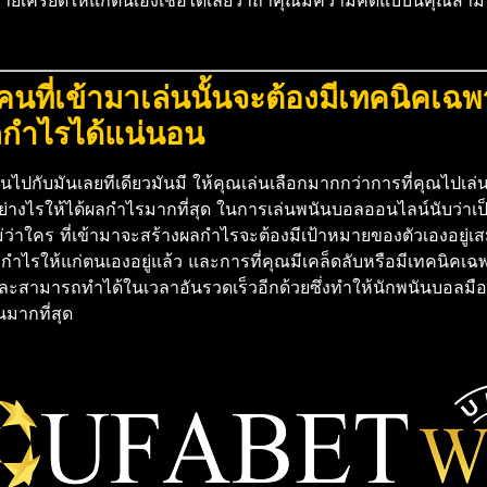
นที่เข้ามาเล่นนั้นจะต้องมีเทคนิคเฉ
ลกำไรได้แน่นอน
ับมันเลยทีเดียวมันมี ให้คุณเล่นเลือกมากกว่าการที่คุณไปเล่น
งไรให้ได้ผลกำไรมากที่สุด ในการเล่นพนันบอลออนไลน์นับว่าเป็นส
ว่าใคร ที่เข้ามาจะสร้างผลกำไรจะต้องมีเป้าหมายของตัวเองอยู
ผลกำไรให้แก่ตนเองอยู่แล้ว และการที่คุณมีเคล็ดลับหรือมีเทคนิคเ
ละสามารถทำได้ในเวลาอันรวดเร็วอีกด้วยซึ่งทำให้นักพนันบอลมือ
ินมากที่สุด