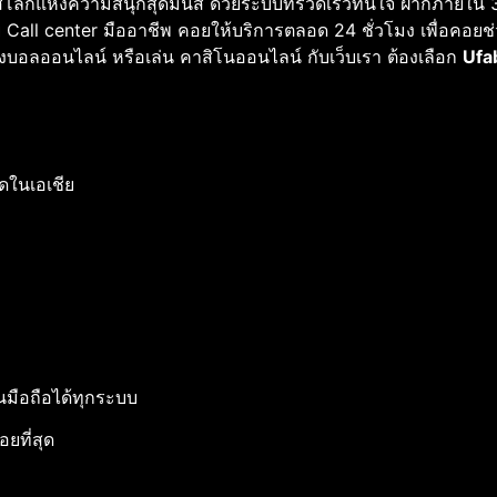
มผัสโลกแห่งความสนุกสุดมันส์ ด้วยระบบที่รวดเร็วทันใจ ฝากภายใน
ร ด้วย Call center มืออาชีพ คอยให้บริการตลอด 24 ชั่วโมง เพื่อค
ทงบอลออนไลน์ หรือเล่น คาสิโนออนไลน์ กับเว็บเรา ต้องเลือก
Ufa
ดในเอเชีย
านมือถือได้ทุกระบบ
ยที่สุด