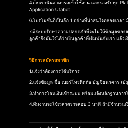
4.เว็บเรานั่นสามารถเข้าใช้งาน และรองรับทุก Pla
Application Ufabet
6.โปรโมชั่นก็เป็นอีก 1 อย่างที่น่าสนใจตลอดเวลา มี
7.มีระบบรักษาความปลอดภัยที่จะไม่ให้ข้อมูลของสม
ลูกค้าจึงมั่นใจได้ว่าเป็นลูกค้าที่เดิมพันกับเรา แล้ว
วิธีการสมัครสมาชิก
1.แจ้งว่าต้องการใช้บริการ
2.แจ้งข้อมูล ชื่อ เบอร์โทรติดต่อ บัญชีธนาคาร (บั
3.ทำการโอนเงินเข้าระบบ พร้อมแจ้งหลักฐานการโอ
4.ทีมงานจะใช้เวลาตรวจสอบ 3 นาที ถ้ามีจำนวนเงิ