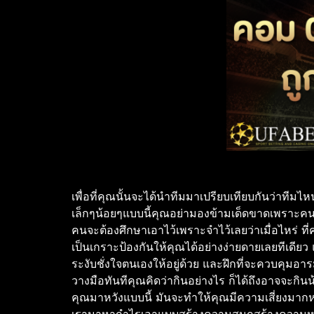
เพื่อที่คุณนั้นจะได้นำทีมมาเปรียบเทียบกันว่าที
เล็กๆน้อยๆแบบนี้คุณอย่ามองข้ามเด็ดขาดเพราะคนส่วน
คนจะต้องศึกษาเอาไว้เพราะจำไว้เลยว่าเมื่อไหร่ ที่
เป็นเกราะป้องกันให้คุณได้อย่างง่ายดายเลยทีเดีย
ระงับชั่งใจตนเองให้อยู่ด้วย และฝึกที่จะควบคุมอาร
วางมือทันทีคุณคิดว่ากินอย่างไร ก็ได้ถึงอาจจะกิน
คุณมาหวังแบบนี้ มันจะทำให้คุณมีความเสี่ยงมากห
เรามาหากำไรเอาแบบสร้างความสนุกสร้างความหายเ