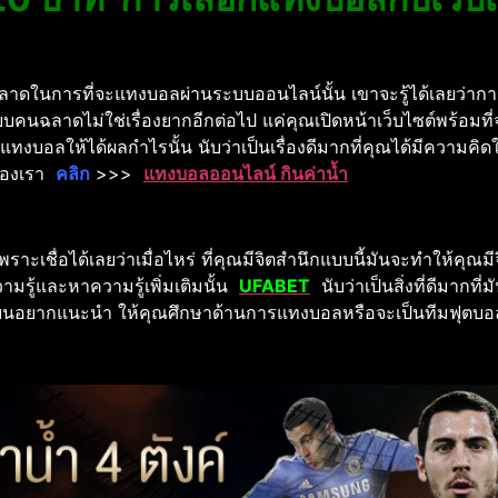
ดในการที่จะแทงบอลผ่านระบบออนไลน์นั้น เขาจะรู้ได้เลยว่าก
บคนฉลาดไม่ใช่เรื่องยากอีกต่อไป แค่คุณเปิดหน้าเว็บไซต์พร้อมที่
งบอลให้ได้ผลกำไรนั้น นับว่าเป็นเรื่องดีมากที่คุณได้มีความคิดใ
ของเรา
คลิก
>>>
แทงบอลออนไลน์ กินค่าน้ำ
ะเชื่อได้เลยว่าเมื่อไหร่ ที่คุณมีจิตสำนึกแบบนี้มันจะทำให้คุณม
มรู้และหาความรู้เพิ่มเติมนั้น
UFABET
นับว่าเป็นสิ่งที่ดีมากท
ขียนอยากแนะนำ ให้คุณศึกษาด้านการแทงบอลหรือจะเป็นทีมฟุตบอลใ