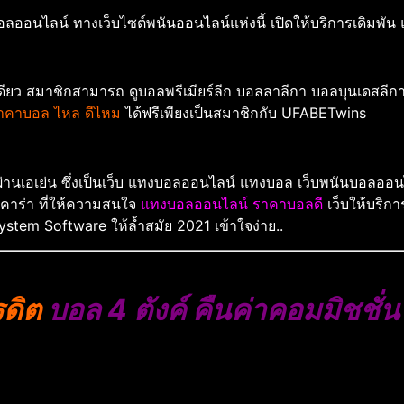
อลออนไลน์ ทางเว็บไซต์พนันออนไลน์แห่งนี้ เปิดให้บริการเดิมพ
ยว สมาชิกสามารถ ดูบอลพรีเมียร์ลีก บอลลาลีกา บอลบุนเดสลีกา แล
าคาบอล ไหล ดีไหม
ได้ฟรีเพียงเป็นสมาชิกกับ UFABETwins
่ผ่านเอเย่น ซึ่งเป็นเว็บ แทงบอลออนไลน์ แทงบอล เว็บพนันบอล
าคาร่า ที่ให้ความสนใจ
แทงบอลออนไลน์ ราคาบอลดี
เว็บให้บริ
stem Software ให้ล้ำสมัย 2021 เข้าใจง่าย..
ดิต
บอล 4 ตังค์ คืนค่าคอมมิชชั่น