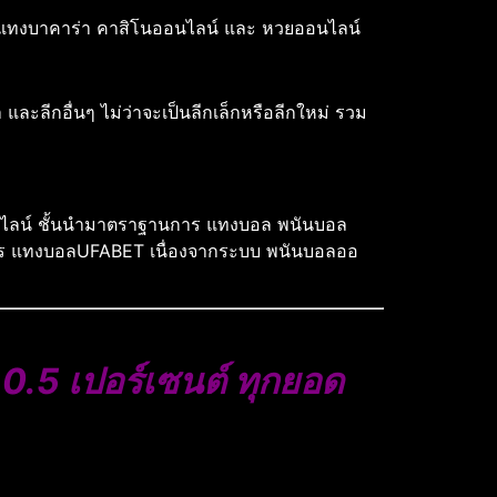
ัน แทงบาคาร่า คาสิโนออนไลน์ และ หวยออนไลน์
ะลีกอื่นๆ ไม่ว่าจะเป็นลีกเล็กหรือลีกใหม่ รวม
ออนไลน์ ชั้นนำมาตราฐานการ แทงบอล พนันบอล
การ แทงบอลUFABET เนื่องจากระบบ พนันบอลออ
 0.5 เปอร์เซนต์ ทุกยอด