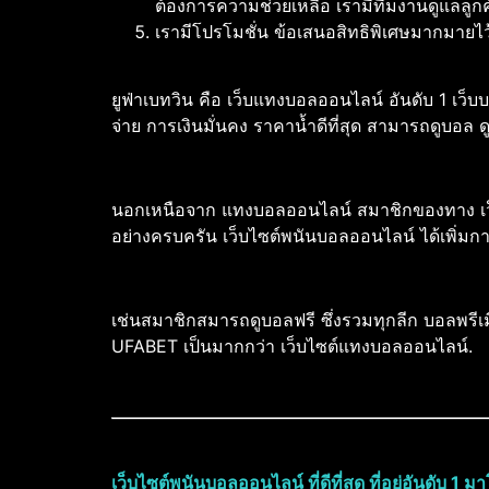
ต้องการความช่วยเหลือ เรามีทีมงานดูแลลูก
เรามีโปรโมชั่น ข้อเสนอสิทธิพิเศษมากมายไว
ยูฟ่าเบทวิน คือ เว็บแทงบอลออนไลน์ อันดับ 1 เว
จ่าย การเงินมั่นคง ราคาน้ำดีที่สุด สามารถดูบอล 
นอกเหนือจาก แทงบอลออนไลน์ สมาชิกของทาง เว็
อย่างครบครัน เว็บไซต์พนันบอลออนไลน์ ได้เพิ่มก
เช่นสมาชิกสมารถดูบอลฟรี ซึ่งรวมทุกลีก บอลพรีเม
UFABET เป็นมากกว่า เว็บไซต์แทงบอลออนไลน์.
เว็บไซต์พนันบอลออนไลน์ ที่ดีที่สุด ที่อยู่อันดับ 1 