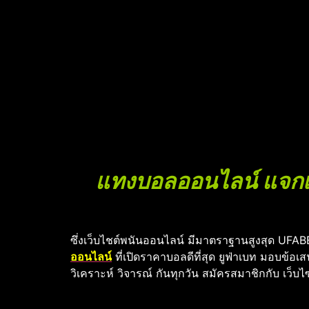
แทงบอลออนไลน์ แจกเ
ซึ่งเว็บไชต์พนันออนไลน์ มีมาตราฐานสูงสุด UFAB
ออนไลน์
ที่เปิดราคาบอลดีที่สุด ยูฟ่าเบท มอบข้อ
วิเคราะห์ วิจารณ์ กันทุกวัน สมัครสมาชิกกับ เว็บไซ