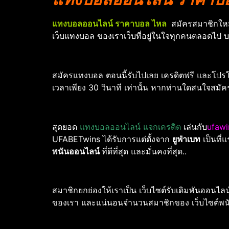
แทงบอลออนไลน์ ราคาบอล ไหล
สมัครสมาชิกใหม่
เว็บแทงบอล ของเราเว็บที่อยู่ในใจทุกคนตลอดไป บ
สมัครแทงบอล ตอนนี้รับไปเลย เครดิตฟรี และโปรโ
เวลาเพียง 30 วินาที เท่านั้น หากท่านใดสนใจสมั
สุดยอด
แทงบอลออนไลน์ แจกเครดิต
เล่นกับ
ufawi
UFABETwins ได้รับการแต่ตั้งจาก
ยูฟ่าเบท
เป็นที่
พนันออนไลน์
ที่ดีที่สุด และมั่นคงที่สุด..
สมาชิกยกย่องให้เราเป็น เว็บไซต์รับเดิมพันออนไลน์
ของเรา และแน่นอนจำนวนสมาชิกของ เว็บไซต์พนันออ