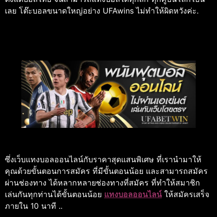
เลย โต๊ะบอลขนาดใหญ่อย่าง UFAwins ไม่ทำให้ผิดหวังค่ะ.
ซึ่งเว็บแทงบอลออนไลน์กับราคาสุดแสนพิเศษ ที่เรานำมาให้
คุณด้วยขั้นตอนการสมัคร ที่มีขั้นตอนน้อย และสามารถสมัคร
ผ่านช่องทาง ได้หลากหลายช่องทางที่สมัคร ที่ทำให้สมาชิก
เล่นกันทุกท่านได้ขั้นตอนน้อย
แทงบอลออนไลน์
ให้สมัครเสร็จ
ภายใน 10 นาที ..