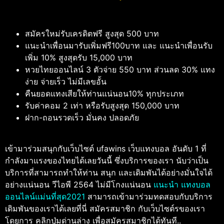
สมัครใหม่รับเครดิตฟรี สูงสุด 500 บาท
แนะนำเพื่อนมารับเพิ่มฟรี100บาท และ แนะนำเพื่อนรับ
เพิ่ม 10% สูงสุดรับ 15,000 บาท
หวยไทยออนไลน์ 3 ตัวจ่าย 550 บาท ส่วนลด 30% แทง
ง่าย จ่ายเร็ว ไม่มีเลขอั้น
คืนยอดแทงเสียให้ท่านแน่นอน10% ทุกประเภท
รับค่าคอม 2 เท่า หรือรับสูงสุด 150,000 บาท
ฝาก-ถอนรวดเร็ว มั่นคง ปลอดภัย
เข้ามาร่วมสนุกกับเว็บไซต์ ufawins เว็บแทงบอล อันดับ 1 ที่
กำลังมาแรงของไทยได้เลยวันนี้ ซึ่งบริการของเรา นับว่าเป็น
บริการที่สามารถทำให้ท่าน สนุก และเดิมพันได้อย่างมั่นใจได้
อย่างแน่นอน วีไอพี 2564 ไม่มีโกงแน่นอน
แนะนำ แทงบอล
ออนไลน์แม่นที่สุด2021
สามารถเข้ามาร่วมทดสอบกับบริการ
เดิมพันของเราได้เลยที่นี่ สมัครสมาชิก กับเว็บไซต์รของเรา
โดยการ คลิกปุ่มด่านล่าง เพื่อสมัครสมาชิกได้ทันที..