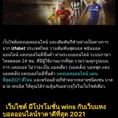
เว็บไซต์แทงบอลออนไลน์ และเดิมพันกีฬาอย่างเป็นทางการ
จาก
Ufabet
ประเทศไทย วางเดิมพันฟุตบอล พนันบอล
ออนไลน์ แทงบอลไม่มีขั้นต่ำ ผ่านระบบออนไลน์ ระบบภาษา
ไทยตลอด 24 ชม. ที่มีผู้ใช้งานมากที่สุด รวมรวมทุกรูปแบบ
การ แทงบอล ไม่ว่าจะเป็น บอลเดี่ยว (บอลเต็ง) บอลชุด แทง
บอลสเต็ป แทงบอลไม่มีขั้นต่ำ
แทงบอลออนไลน์ แม่น
ที่สุด2021 ดีไหม
และพร้อมด้วยกีฬาหลากหลายชนิดเช่น บาส
มวย เทนนิส ให้คุณได้ร่วมลุ้นกันอย่างจุใจในเว็บไซต์เดียว.
เว็บไซต์ มีโปรโมชั่น wins กับเว็บแทง
บอลออนไลน์ราคาดีที่สุด 2021