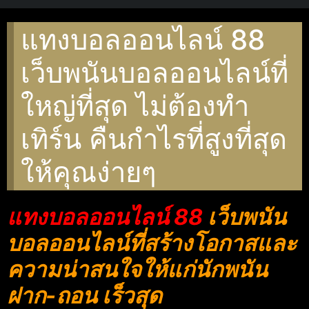
แทงบอลออนไลน์ 88
เว็บพนันบอลออนไลน์ที่
ใหญ่ที่สุด ไม่ต้องทำ
เทิร์น คืนกำไรที่สูงที่สุด
ให้คุณง่ายๆ
แทงบอลออนไลน์ 88
เว็บพนัน
บอลออนไลน์ที่สร้างโอกาสและ
ความน่าสนใจให้แก่นักพนัน
ฝาก-ถอน เร็วสุด