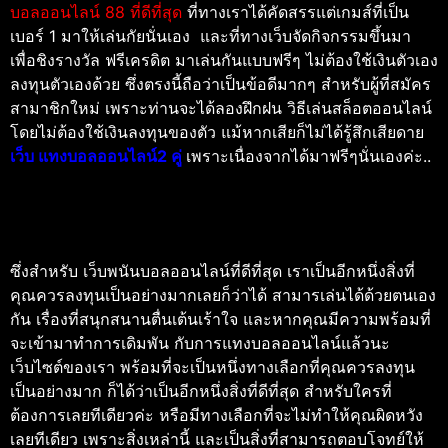
บอลออนไลน์ 88 ที่ดีที่สุด
ที่ทางเราได้คัดสรรแต่เกมส์ที่เป็น
เบอร์ 1 มาให้เล่นกัยนั่นเอง และที่ทางเว็บจัดกิจกรรมขึ้นมา
เพื่อชิงรางวัล ฟรีเครดิต มาเล่นกันแบบฟรีๆ ไม่ต้องใช้เงินตัวเอง
ลงทุนตัวเองด้วย ซึ่งตรงนี้ถือว่าเป็นข้อดีมากๆ สำหรับผู้ที่สมัคร
สามาชิกใหม่ เพราะท่านจะได้ลองฝึกฝน วิธีเล่นสล็อตออนไลน์
โดยไม่ต้องใช้เงินลงทุนของตัว แม้หากเสียก็ไม่ได้รู้สึกเสียดาย
เว็บ แทงบอลออนไลน์2 คู่
เพราะเนื่องจากได้มาฟรีๆนั่นเองค่ะ..
ซึ่งสำหรับ เว็บพนันบอลออนไลน์ที่ดีที่สุด เราเป็นอีกหนึ่งสิ่งที่
คุณควรลงทุนเป็นอย่างมากเลยก็ว่าได้ สามารเล่นได้ด้วยตนเอง
กัน เรื่องที่สนุกสนานตื่นเต้นเร้าใจ และหากคุณมีความพร้อมที่
จะเข้ามาทำการเดิมพัน กับการแทงบอลออนไลน์แล้วนะ
เว็บไซต์ของเรา พร้อมที่จะเป็นหนึ่งทางเลือกที่คุณควรลงทุน
เป็นอย่างมาก ก็ได้ว่าเป็นอีกหนึ่งสิ่งที่ดีที่สุด สำหรับใครที่
ต้องการเลยทีเดียวค่ะ หรือมีทางเลือกที่จะไม่ทำให้คุณผิดหวัง
เลยทีเดียว เพราะสิ่งเหล่านี้ และเป็นสิ่งที่สามารถตอบโจทย์ให้