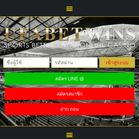
เข้าสู่ระบบ
สมัคร LINE @
สมัครสมาชิก
ฝาก ถอน