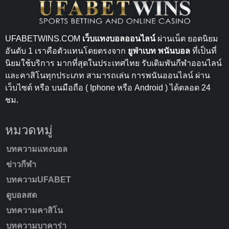
UFABETWINS.COM
เว็บแทงบอลออนไลน์
ผ่านเน็ต ยอดนิยม
อันดับ 1 เราคือตัวแทนโดยตรงจาก
ยูฟ่าเบท พนันบอล
ที่เป็นที่
นิยมใช้บริการ มากที่สุดในประเทศไทย รับเดิมพันกีฬาออนไลน์
และคาสิโนทุกประเภท สามารถเล่น การพนันออนไลน์ ผ่าน
เว็บไซต์ หรือ บนมือถือ ( Iphone หรือ Android ) ได้ตลอด 24
ชม.
หมวดหมู่
บทความแทงบอล
ข่าวกีฬา
บทความUFABET
ดูบอลสด
บทความคาสิโน
บทความบาคาร่า