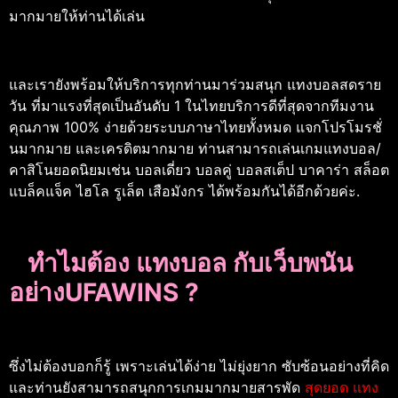
มากมายให้ท่านได้เล่น
และเรายังพร้อมให้บริการทุกท่านมาร่วมสนุก แทงบอลสดราย
วัน ที่มาแรงที่สุดเป็นอันดับ 1 ในไทยบริการดีที่สุดจากทีมงาน
คุณภาพ 100% ง่ายด้วยระบบภาษาไทยทั้งหมด แจกโปรโมรชั่
นมากมาย และเครดิตมากมาย ท่านสามารถเล่นเกมแทงบอล/
คาสิโนยอดนิยมเช่น บอลเดี่ยว บอลคู่ บอลสเต็ป บาคาร่า สล็อต
แบล็คแจ็ค ไฮโล รูเล็ต เสือมังกร ได้พร้อมกันได้อีกด้วยค่ะ.
ทำไมต้อง แทงบอล กับเว็บพนัน
อย่างUFAWINS ?
ซึ่งไม่ต้องบอกก็รู้ เพราะเล่นได้ง่าย ไม่ยุ่งยาก ซับซ้อนอย่างที่คิด
และท่านยังสามารถสนุกการเกมมากมายสารพัด
สุดยอด แทง