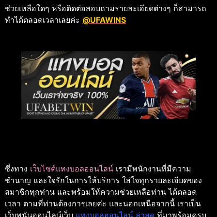
ช่วยเหลือใดๆ หรือติดต่อสอบถามรายละเอียดต่างๆ ก็สามารถ
ทำได้ตลอดเวลาเลยค่ะ
@UFAWINS
ซึ่งทาง
เว็บไซต์แทงบอลออนไลน์
เรามีพนักงานที่มีความ
ชำนาญ และใจรักในการให้บริการ ใส่ใจทุกรายละเอียดของ
สมาชิกทุกท่าน และพร้อมให้ความช่วยเหลือท่าน ได้ตลอด
เวลา ตามที่ท่านต้องการเลยค่ะ และนอกเหนือจากนี้ เราเป็น
เว็บพนันออนไลน์
เว็บ
แทงบอลออนไลน์ ล่าสุด
ที่มาพร้อมครบ