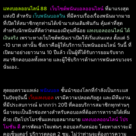
แทงบอลออนไลน์ 88
เว็บไซต์พนันบอลออนไลน์
ที่มาแรงสุด
แห่งปี สำหรับ
เว็บพนันบอลวิน
ที่มีครบเรื่องเรื่องพนันมากมาย
ที่เปิดให้สมาชิกทุกท่านได้เข้ามาเล่นเดิมพันกัน คุ้มค่าที่สุด
สำหรับนักพนันที่คิดว่าตนเองมีทุนที่น้อย
แทงบอลออนไลน์ ได้
เงินจริง
เพราะทางเว็บไซต์พนันเราเปิดให้เริ่มเล่นแทง ตั้งแต่ 5
-10 บาท เท่านั้น ซึ่งเราคือผู้ให้บริการเว็บพนันออนไลน์ วันนี้ ที่
เปิดมาอย่างยาวนาน 10 ปีแล้ว เป็นผู้ที่ได้รับการยอมรับจาก
สมาชิกคอบอลทั้งหลาย และผู้ใช้บริการด้านการพนันครบวงจร
นั่นเอง..
สุดยอดรวมแหล่ง
พนันบอล
ชั้นนำของโลกที่กำลังเป็นกระแส
ในปัจจุบันนี้
เว็บแทงบอล
เรามีความปลอดภัยสูง และมีทีมงาน
ที่มีประสบการณ์ มากกว่า 20ปี ที่คอยบริการสมาชิกทุกท่านๆ
นี่อาจจะเป็นอีกช่องทางสำหรับคอบอลที่ต้องการหารายได้เพิ่ม
ด้วย เปิดโปรโมรชั่นแทงบอลมากมาย
แทงบอลออนไลน์ โปร
โมชั่น ดี
สารพัดเอาใจแฟนๆ คอบอลกันหน่อย โดยทางเราจะมี
คอเซ็นเตอร์ บริการตลอด 2 ชม. ไม่ว่าท่านจะต้องการความ