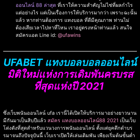
ออนไลน์ 88 ล่าสุด
ที่เราให้ความสำคัญไม่ไช่ที่ผลกำไร
แต่อย่างไร แต่เป็นเรื่องการให้บริการมากว่า เพราะฉะนั้น
แล้ว หากท่านต้องการ แทงบอล ที่ดีมีคุณภาพ ท่านไม่
ต้องเสียเวลาไปหาที่ไหน เราอยู่ตรงหน้าท่านแล้ว สนใจ
สมัครแอด Line id:
@ufawins
UFABET แทงบอลบอลออนไลน์
มิติใหม่แห่งการเดิมพันครบรส
ที่สุดแห่งปี 2021
ซึ่งเว็บพนันออนไลน์ ufa เรานี่ได้เปิดให้บริการมาอย่างยาวนาน
มีกันมาเป็นสิบปีแล้ว
สมัคร แทงบอลออนไลน์88 2021
เป็นเว็บ
โด่งดังที่สุดสำหรับแวนวงการพนันออนไลน์ ตั้งแต่ยุคดึกดำบร
รมาจนถึงปัจจุบันนี้ เว็บเราเปิดให้เล่นเดิมพัน เพียงเริ่มต้นขั้นต่ำ