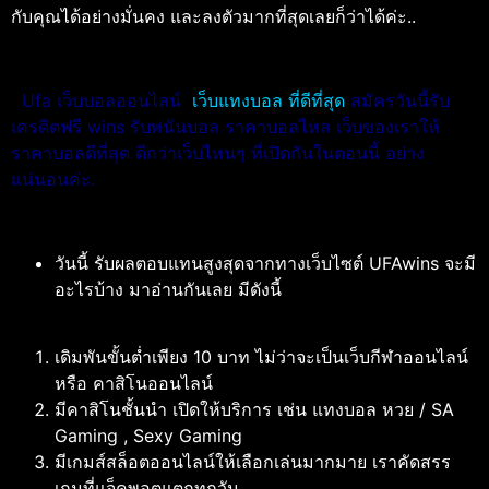
กับคุณได้อย่างมั่นคง และลงตัวมากที่สุดเลยก็ว่าได้ค่ะ..
Ufa เว็บบอลออนไลน์
เว็บแทงบอล ที่ดีที่สุด
สมัครวันนี้รับ
เครดิตฟรี wins รับพนันบอล ราคาบอลไหล เว็บของเราให้
ราคาบอลดีที่สุด ดีกว่าเว็บไหนๆ ที่เปิดกันในตอนนี้ อย่าง
แน่นอนค่ะ.
วันนี้ รับผลตอบแทนสูงสุดจากทางเว็บไซต์ UFAwins จะมี
อะไรบ้าง มาอ่านกันเลย มีดังนี้
เดิมพันขั้นต่ำเพียง 10 บาท ไม่ว่าจะเป็นเว็บกีฬาออนไลน์
หรือ คาสิโนออนไลน์
มีคาสิโนชั้นนำ เปิดให้บริการ เช่น แทงบอล หวย / SA
Gaming , Sexy Gaming
มีเกมส์สล็อตออนไลน์ให้เลือกเล่นมากมาย เราคัดสรร
เกมที่แจ็คพอตแตกทุกวัน