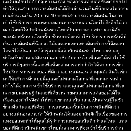
แต่ในสมัยนี้ได้ตัดปัญหาในเรื่อง ของการแทงบอลขั้นต่ำออกไป
ทำให้คุณสามารถวางเดิมพันได้เป็นจำนวนเงินที่น้อยลงไม่ว่าจะ
เป็นจำนวนเงิน 20 บาท 10 บาทก็สามารถวางเดิมพัน ในการ
เข้าใช้บริการการแทงบอลผ่านทางระบบออนไลน์ได้จึงถือได้ว่า
ตอบโจทย์ให้กับนักพนันชาวไทยเป็นอย่างมากเพราะว่านิสัย
ของนักพนันชาวไทยนั้น ชื่นชอบที่จะเข้าใช้บริการการพนันที่มี
เงินวางเดิมพันที่น้อยแต่ได้ผลตอบแทนเท่าเดิมบริการนี้จึงตอบ
โจทย์ได้เป็นอย่างดีถ้ารู้แบบนี้แล้วนักพนันชาวไทย จะช้าอยู่
ทำไมรีบเข้ามาสมัครเป็นสมาชิกกับทางเว็บเพื่อจะได้เข้าไปใช้
บริการดีๆอย่างนี้และเพื่อที่จะสามารถทำกำไรได้จากการเข้า
ใช้บริการการแทงบอลที่ดีกว่าอย่างแน่นอน ถ้าคุณตัดสินใจเข้า
มาใช้บริการดีๆแบบนี้คุณจะไม่พลาดโอกาสที่จะสามารถทำ
กำไรได้จากการเข้าใช้บริการ และคุณจะไม่พลาดโอกาสที่จะ
กลายเป็นเศรษฐีกันเลยทีเดียวหลายคนสามารถต่อยอดได้ใน
เรื่องของกำไรจึงทำให้พวกเขาเหล่านั้นกลายเป็นเศรษฐีในชั่ว
ข้ามคืนกันเลยทีเดียว การแทงบอลนั้นเป็นการพนันที่ดีกว่า
อย่างแน่นอนแนะนำให้นักพนันได้ลองมาสัมผัสในเรื่องของการ
แทงบอลจะทำให้คุณได้รู้ว่าการแทงบอลนั้นดีกว่าแค่ไหน
แทง
บอลที่ดีกว่านักพนันชาวไทยนั้นสมควรที่จะเข้าใช้บริการผ่าน