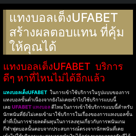
แทงบอลเต็งUFABET
สร้างผลตอบแทน ที่คุ้ม
ให้คุณได้
แทงบอลเต็งUFABET บริการ
ดีๆ หาที่ไหนไม่ได้อีกแล้ว
แทงบอลเต็งUFABET
ในการเข้าใช้บริการในรูปแบบของการ
แทงบอลขั้นต่ำเนื่องจากยังไม่เคยเข้าไปใช้บริการแบบนี้
เลย
UFABET แทงบอล
ดีไหมในการเข้าใช้บริการแบบนี้สำหรับ
นักพนันที่ยังไม่เคยเข้ามาใช้บริการในเรื่องของการแทงบอลขั้น
ต่ำที่เป็นการช่วยลดต้นทุนในการลงทุนเกี่ยวกับการพนันเกม
กีฬาฟุตบอลนั้นตอบจากประสบการณ์ตรงจากนักพนันที่เคย