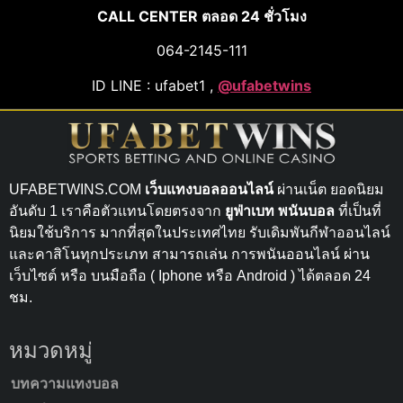
CALL CENTER ตลอด 24 ชั่วโมง
064-2145-111
ID LINE : ufabet1 ,
@ufabetwins
UFABETWINS.COM
เว็บแทงบอลออนไลน์
ผ่านเน็ต ยอดนิยม
อันดับ 1 เราคือตัวแทนโดยตรงจาก
ยูฟ่าเบท พนันบอล
ที่เป็นที่
นิยมใช้บริการ มากที่สุดในประเทศไทย รับเดิมพันกีฬาออนไลน์
และคาสิโนทุกประเภท สามารถเล่น การพนันออนไลน์ ผ่าน
เว็บไซต์ หรือ บนมือถือ ( Iphone หรือ Android ) ได้ตลอด 24
ชม.
หมวดหมู่
บทความแทงบอล