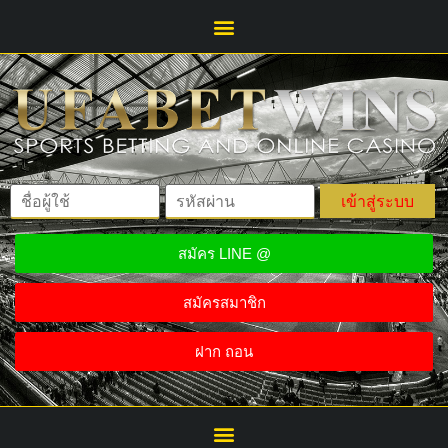
เข้าสู่ระบบ
สมัคร LINE @
สมัครสมาชิก
ฝาก ถอน