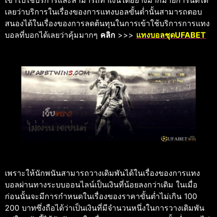
เข้าไปใช้บริการและสามารถทำเงินได้อย่างมากมายการันตีได้
เลยว่าบริการในเรื่องของการแทงบอลขั้นต่ำนั้นสามารถตอบ
สนองได้ในเรื่องของการลดต้นทุนในการเข้าใช้บริการการแทง
บอลที่บอกได้เลยว่าคุ้มมากๆ
คลิก
>>>
แทงบอลชุดUFABET
เพราะให้นักพนันสามารถวางเดิมพันได้ในเรื่องของการแทง
บอลผ่านทางระบบออนไลน์เป็นเงินที่น้อยลงกว่าเดิม ในเมื่อ
ก่อนนั้นจะมีการกำหนดในเรื่องของราคาขั้นต่ำไม่เกิน 100
200 บาทซึ่งถือได้ว่าเป็นเงินที่มีจำนวนหนึ่งในการวางเดิมพัน