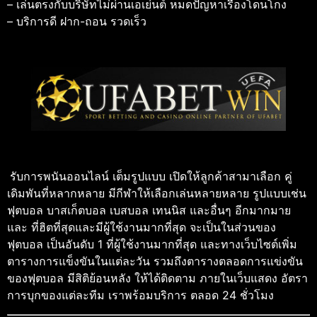
– เล่นตรงกับบริษัทไม่ผ่านเอเย่นต์ หมดปัญหาเรื่องโดนโกง
– บริการดี ฝาก-ถอน รวดเร็ว
รับการพนันออนไลน์ เต็มรูปแบบ เปิดให้ลูกค้าสามาเลือก คู่
เดิมพันที่หลากหลาย มีกีฬาให้เลือกเล่นหลายหลาย รูปแบบเช่น
ฟุตบอล บาสเก็ตบอล เบสบอล เทนนิส และอื่นๆ อีกมากมาย
และ ที่ฮิตที่สุดและมีผู้ใช้งานมากที่สุด จะเป็นในส่วนของ
ฟุตบอล เป็นอันดับ 1 ที่ผู้ใช้งานมากที่สุด และทางเว็บไซต์เพิ่ม
ตารางการแข็งขันในแต่ละวัน รวมถึงตารางตลอดการแข่งขัน
ของฟุตบอล มีสิติย้อนหลัง ให้ได้ติดตาม ภายในเว็บแสดง อัตรา
การบุกของแต่ละทีม เราพร้อมบริการ ตลอด 24 ชั่วโมง