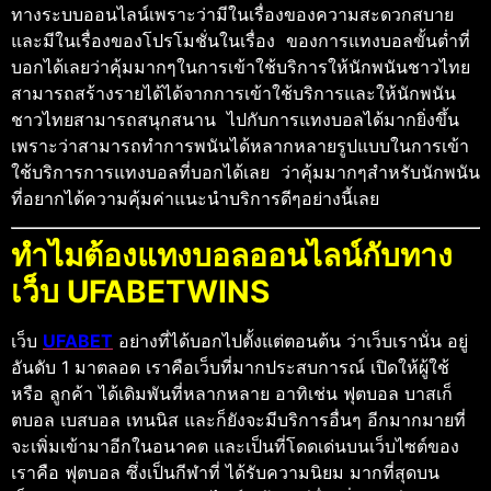
ทางระบบออนไลน์เพราะว่ามีในเรื่องของความสะดวกสบาย
และมีในเรื่องของโปรโมชั่นในเรื่อง ของการแทงบอลขั้นต่ำที่
บอกได้เลยว่าคุ้มมากๆในการเข้าใช้บริการให้นักพนันชาวไทย
สามารถสร้างรายได้ได้จากการเข้าใช้บริการและให้นักพนัน
ชาวไทยสามารถสนุกสนาน ไปกับการแทงบอลได้มากยิ่งขึ้น
เพราะว่าสามารถทำการพนันได้หลากหลายรูปแบบในการเข้า
ใช้บริการการแทงบอลที่บอกได้เลย ว่าคุ้มมากๆสำหรับนักพนัน
ที่อยากได้ความคุ้มค่าแนะนำบริการดีๆอย่างนี้เลย
ทำไมต้องแทงบอลออนไลน์กับทาง
เว็บ UFABETWINS
เว็บ
UFABET
อย่างที่ได้บอกไปตั้งแต่ตอนต้น ว่าเว็บเรานั่น อยู่
อันดับ 1 มาตลอด เราคือเว็บที่มากประสบการณ์ เปิดให้ผู้ใช้
หรือ ลูกค้า ได้เดิมพันที่หลากหลาย อาทิเช่น ฟุตบอล บาสเก็
ตบอล เบสบอล เทนนิส และก็ยังจะมีบริการอื่นๆ อีกมากมายที่
จะเพิ่มเข้ามาอีกในอนาคต และเป็นที่โดดเด่นบนเว็บไซต์ของ
เราคือ ฟุตบอล ซึ่งเป็นกีฬาที่ ได้รับความนิยม มากที่สุดบน