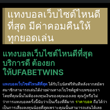
แทงบอลเว็บไซต์ไหนดี
ที่สุด มีค่าคอมคืนให้
ทุกยอดเล่น
แทงบอลเว็บไซต์ไหนดีที่สุด
บริการดี ต้องยก
ให้UFABETWINS
แทงบอลเว็บไซต์ไหนดีที่สุด
ได้รับโบนัสฟรีทันทีหลังจากสมัคร
สมาชิกสามารถเล่นได้ง่ายผ่านทางเว็บไซต์ยูฟ่าเบทของเรา
โดยที่คุณนั้นไม่ต้องลงทุนเงินของคุณเองเลย
คุณรู้หรือไม่
ว่าการแทงบอลครั้งนี้นับว่าเป็นเรื่องที่ดีมาก
ราคาบอล
ถือได้ว่า
เป็นการเสี่ยงลงทุนน้อยที่สุดเพราะคุณนั้นสามารถเล่นได้เลย