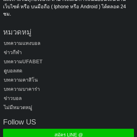
เว็บไซต์ หรือ บนมือถือ ( Iphone หรือ Android ) ได้ตลอด 24
ชม.
หมวดหมู่
บทความแทงบอล
ข่าวกีฬา
บทความUFABET
ดูบอลสด
บทความคาสิโน
บทความบาคาร่า
ข่าวบอล
ไม่มีหมวดหมู่
Follow US
สมัคร LINE @