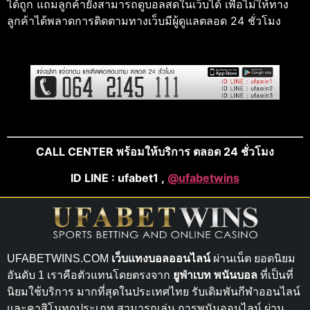
ได้ถูก แถมลูกค้ายังสามารถดูบอลสดในเว็บได้ เพื่อไม่ให้ทาง
ลูกค้าได้พลาดการติดตามทางเว็บมีผู้ดูแลตลอด 24 ชั่วโมง
CALL CENTER พร้อมให้บริการ ตลอด 24 ชั่วโมง
ID LINE : ufabet1 ,
@ufabetwins
UFABETWINS.COM
เว็บแทงบอลออนไลน์
ผ่านเน็ต ยอดนิยม
อันดับ 1 เราคือตัวแทนโดยตรงจาก
ยูฟ่าเบท พนันบอล
ที่เป็นที่
นิยมใช้บริการ มากที่สุดในประเทศไทย รับเดิมพันกีฬาออนไลน์
และคาสิโนทุกประเภท สามารถเล่น การพนันออนไลน์ ผ่าน