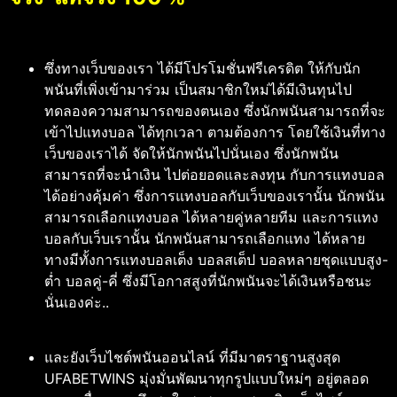
ซึ่งทางเว็บของเรา ได้มีโปรโมชั่นฟรีเครดิต ให้กับนัก
พนันที่เพิ่งเข้ามาร่วม เป็นสมาชิกใหม่ได้มีเงินทุนไป
ทดลองความสามารถของตนเอง ซึ่งนักพนันสามารถที่จะ
เข้าไปแทงบอล ได้ทุกเวลา ตามต้องการ โดยใช้เงินที่ทาง
เว็บของเราได้ จัดให้นักพนันไปนั่นเอง ซึ่งนักพนัน
สามารถที่จะนำเงิน ไปต่อยอดและลงทุน กับการแทงบอล
ได้อย่างคุ้มค่า ซึ่งการแทงบอลกับเว็บของเรานั้น นักพนัน
สามารถเลือกแทงบอล ได้หลายคู่หลายทีม และการแทง
บอลกับเว็บเรานั้น นักพนันสามารถเลือกแทง ได้หลาย
ทางมีทั้งการแทงบอลเต็ง บอลสเต็ป บอลหลายชุดแบบสูง-
ต่ำ บอลคู่-คี่ ซึ่งมีโอกาสสูงที่นักพนันจะได้เงินหรือชนะ
นั่นเองค่ะ..
และยังเว็บไชต์พนันออนไลน์ ที่มีมาตราฐานสูงสุด
UFABETWINS มุ่งมั่นพัฒนาทุกรูปแบบใหม่ๆ อยู่ตลอด