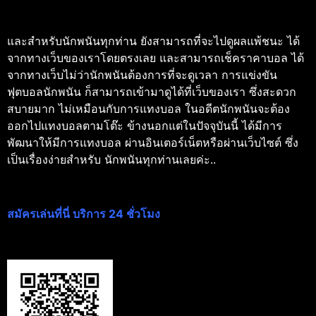
และสำหรับนักพนันทุกท่าน ยังสามารถที่จะไปดูผลแพ้ชนะ ได้
จากทางเว็บของเราโดยตรงเลย และสามารถเช็คราคาบอล ได้
จากทางเว็บไม่ว่านักพนันต้องการที่จะดูเวลา การแข่งขัน
ฟุตบอลนักพนัน ก็สามารถเข้ามาดูได้ที่เว็บของเรา ซึ่งสะดวก
สบายมาก ไม่เหมือนกับการแทงบอล ในอดีตนักพนันจะต้อง
ออกไปแทงบอลตามโต๊ะ ข้างนอกแต่ในปัจจุบันนี้ ได้มีการ
พัฒนาให้มีการแทงบอล ผ่านอินเตอร์เน็ตหรือผ่านเว็บไซต์ ซึ่ง
เป็นเรื่องง่ายสำหรับ นักพนันทุกท่านเลยค่ะ..
สมัครเล่นที่นี่ บริการ 24 ชั่วโมง