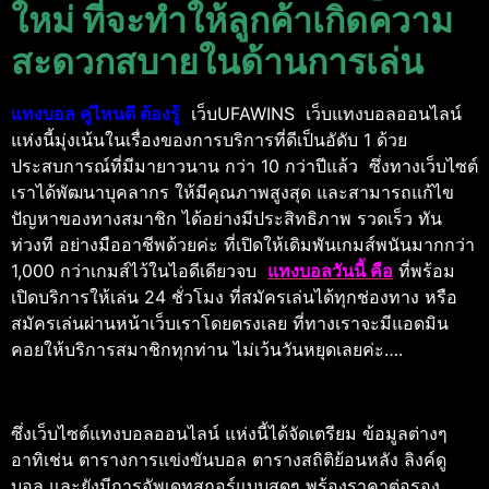
ใหม่ ที่จะทำให้ลูกค้าเกิดความ
สะดวกสบายในด้านการเล่น
แทงบอล คู่ไหนดี ต้องรู้
เว็บUFAWINS เว็บแทงบอลออนไลน์
แห่งนี้มุ่งเน้นในเรื่องของการบริการที่ดีเป็นอัดับ 1 ด้วย
ประสบการณ์ที่มีมายาวนาน กว่า 10 กว่าปีแล้ว ซึ่งทางเว็บไซต์
เราได้พัฒนาบุคลากร ให้มีคุณภาพสูงสุด และสามารถแก้ไข
ปัญหาของทางสมาชิก ได้อย่างมีประสิทธิภาพ รวดเร็ว ทัน
ท่วงที อย่างมืออาชีพด้วยค่ะ ที่เปิดให้เดิมพันเกมส์พนันมากกว่า
1,000 กว่าเกมส์ไว้ในไอดีเดียวจบ
แทงบอลวันนี้ คือ
ที่พร้อม
เปิดบริการให้เล่น 24 ชั่วโมง ที่สมัครเล่นได้ทุกช่องทาง หรือ
สมัครเล่นผ่านหน้าเว็บเราโดยตรงเลย ที่ทางเราจะมีแอดมิน
คอยให้บริการสมาชิกทุกท่าน ไม่เว้นวันหยุดเลยค่ะ….
ซึ่งเว็บไซต์แทงบอลออนไลน์ แห่งนี้ได้จัดเตรียม ข้อมูลต่างๆ
อาทิเช่น ตารางการแข่งขันบอล ตารางสถิติย้อนหลัง ลิงค์ดู
บอล และยังมีการอัพเดทสกอร์แบบสดๆ พร้องราคาต่อรอง