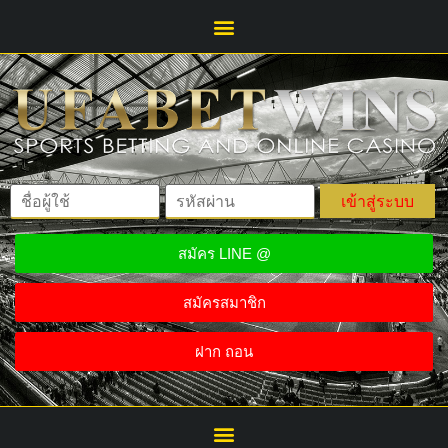
เข้าสู่ระบบ
สมัคร LINE @
สมัครสมาชิก
ฝาก ถอน