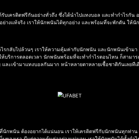
นได้รับเครดิตฟรีกันอย่างทั่วถึง ซึ่งได้นำไปแทงบอล และทำกำไรกั
างแท้จริง เราให้นักพนันได้ทุกอย่าง และพร้อมที่จะพักดัน ให้นั
้กำไรกลับไปล้วนๆ เราให้ความคุ้มค่ากับนักพนัน และนักพนันเข้าม
ิดให้บริการตลอดเวลา นักพนันพร้อมที่จะทำกำไรตอนไหน ก็สามารถ
และเข้ามาแทงบอลกันมาก หน้าหลายตาหลายเชื้อชาติกันเลยทีเดียว
ป็นสิ่งที่นักพนัน ต้องอยากได้แน่นอน เราให้เครดิตฟรีกับนักพนันทุก
ว็บของเรา มีแต่ความคุ้มค่าอย่างแน่นอน เราให้นักพนันได้ทั้งกำไ