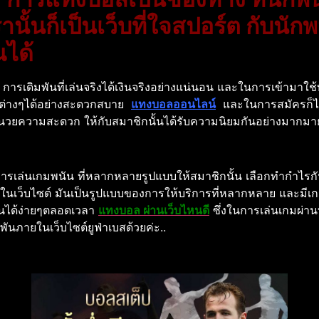
้นก็เป็นเว็บที่ใจสปอร์ต กับนักพนั
ณได้
การเดิมพันที่เล่นจริงได้เงินจริงอย่างแน่นอน และในการเข้ามาใ
ันต่างๆได้อย่างสะดวกสบาย
แทงบอลออนไลน์
และในการสมัครก็ไม่
นวยความสะดวก ให้กับสมาชิกนั้นได้รับความนิยมกันอย่างมากมาย
ารเล่นเกมพนัน ที่หลากหลายรูปแบบให้สมาชิกนั้น เลือกทำกำไรกันไ
ภายในเว็บไซต์ มันเป็นรูปแบบของการให้บริการที่หลากหลาย และ
นกันได้ง่ายๆตลอดเวลา
แทงบอล ผ่านเว็บไหนดี
ซึ่งในการเล่นเกมผ่า
นภายในเว็บไซต์ยูฟ่าเบสด้วยค่ะ..