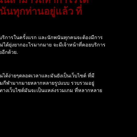
นทุกท่านอยู่แล้ว ที่
ช้บริการในครั้งแรก และนักพนันทุกคนจะต้องมีการ
ได้ยุ่งยากอะไรมากมาย จะมีเจ้าหน้าที่คอยบริการ
อีกด้วย.
ด้ง่ายๆตลอดเวลาและมันยังเป็นเว็บไซต์ ที่มี
มีเกมกีฬามากมายหลากหลายรูปแบบ รวบรวมอยู่
นทางเว็บไซต์มันจะเป็นแหล่งรวมเกม ที่หลากหลาย