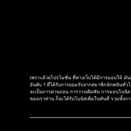
เพราะด้วยโปรโมชั่น ที่ทางเว็บได้มีการมอบให้ มัน
อันดับ 1 ที่ได้รับการยอมรับจากสมาชิกนักพนันท
จะเป็นการผ่านถอน การวางเดิมพัน การมอบโบนัส หร
ของเราท่าน ก็จะได้รับโบนัสเพิ่มในทันที รวมทั้ง