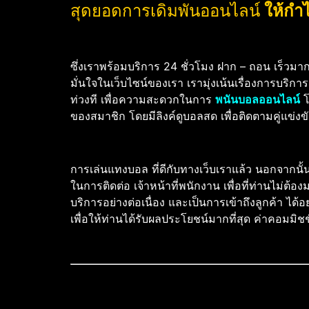
สุดยอดการเดิมพันออนไลน์
ให้กำไ
ซึ่งเราพร้อมบริการ 24 ชั่วโมง ฝาก – ถอน เร็วม
มั่นใจในเว็บไซน์ของเรา เรามุ่งเน้นเรื่องการบริก
ท่วงที เพื่อความสะดวกในการ
พนันบอลออนไลน์
โ
ของสมาชิก โดยมีลิงค์ดูบอลสด เพื่อติดตามคู่แข่งขั
การเล่นแทงบอล ที่ดีกับทางเว็บเราแล้ว นอกจากน
ในการติดต่อ เจ้าหน้าที่พนักงาน เพื่อที่ท่านไม่ต้
บริการอย่างต่อเนื่อง และเป็นการเข้าถึงลูกค้า ได้อ
เพื่อให้ท่านได้รับผลประโยชน์มากที่สุด ค่าคอมมิชชั่นก