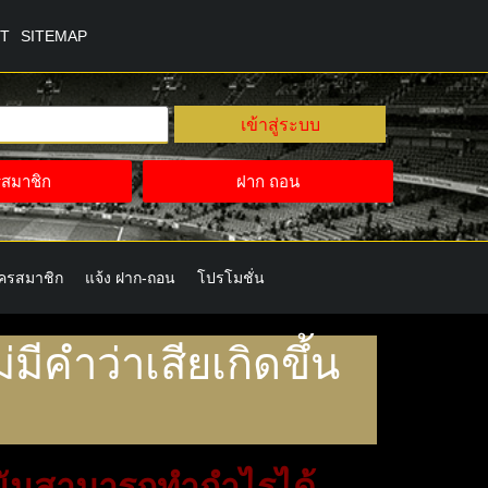
ET
SITEMAP
เข้าสู่ระบบ
รสมาชิก
ฝาก ถอน
ัครสมาชิก
แจ้ง ฝาก-ถอน
โปรโมชั่น
ีคำว่าเสียเกิดขึ้น
นันสามารถทำกำไรได้