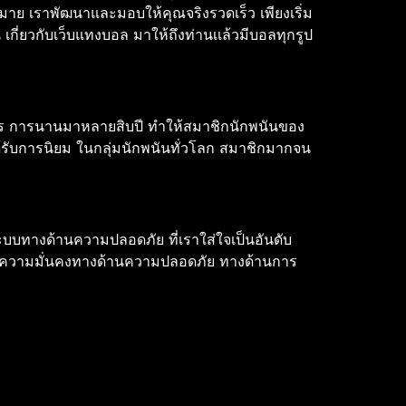
กมาย เราพัฒนาและมอบให้คุณจริงรวดเร็ว เพียงเริ่ม
ี่ยวกับเว็บแทงบอล มาให้ถึงท่านเเล้วมีบอลทุกรูป
ริการ การนานมาหลายสิบปี ทำให้สมาชิกนักพนันของ
้รับการนิยม ในกลุ่มนักพนันทั่วโลก สมาชิกมากจน
ระบบทางด้านความปลอดภัย ที่เราใส่ใจเป็นอันดับ
องมีความมั่นคงทางด้านความปลอดภัย ทางด้านการ