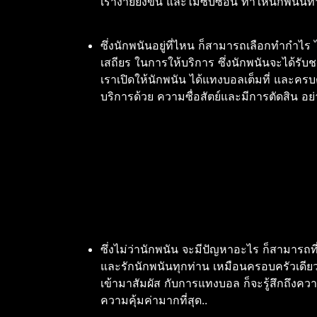
เราง่ายยิ่งขึ้น และไม่ซับซ้อน ทำให้นักพนัน
ซึ่งนักพนันอยู่ที่ไหน ก็สามารถเลือกทำกำไร 
เสถียร ในการให้บริการ ซึ่งนักพนันจะได้ร
เราเปิดให้นักพนัน ได้แทงบอลเต็มที่ และครบ
บริการด้วย ความซื่อสัตย์และมีการตัดสิน อย
ซึ่งไม่ว่านักพนัน จะมีปัญหาอะไร ก็สามารถ
และรักนักพนันทุกท่าน เหมือนครอบครัวเดียว
เข้ามาสัมผัส กับการแทงบอล ก็จะรู้สึกถึง
ความคุ้มค่ามากที่สุด..