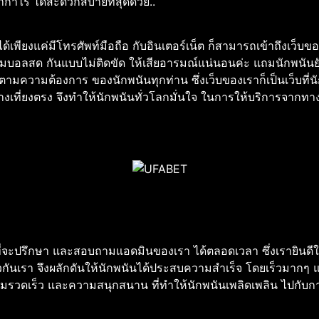
ทำกำไร ได้สะดวกสบายที่สุดด้วย..
ได้เพียงแค่มีโทรศัพท์มือถือ กับอินเตอร์เน็ต ก็สามารถเข้าถึงเว็
ับชมบอลสด กันแบบไม่ติดขัด ให้เสียอารมณ์แน่นอนค่ะ แถมนักพนั
ตามความต้องการ ของนักพนันทุกท่าน ซึ่งเว็บของเราก็เป็นเว็บที่
่างเที่ยงตรง จึงทำให้นักพนันทั่วโลกมั่นใจ ในการให้บริการจากทาง
ที่จะปรึกษา และสอบถามแอดมินของเรา ได้ตลอดเวลา ซึ่งเรายินดี
กันเรา จึงผลักดันให้นักพนันได้ประสบความสำเร็จ โดยเร็วมากๆ แ
ความรวดเร็ว และความสนุกสนาน ที่ทำให้นักพนันเพลิดเพลิน ไปกับ