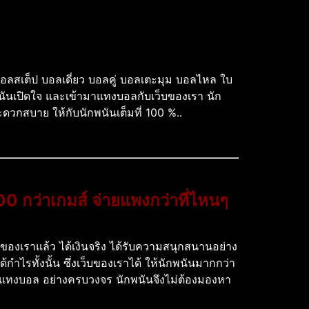
บอลสเต็ป บอลเดี่ยว บอลคู่ บอลเตะมุม บอลไหล ใบ
ันเปิดใจ และเข้ามาแทงบอลกับเว็บของเรา นัก
ดวกสบาย ให้กับนักพนันเต็มที่ 100 %..
,000 กว่าเกมส์ จ่ายแพงกว่าที่ไหนๆ
็บของเราแล้ว ได้เงินจริง ได้รับความสนุกสนานอย่าง
กำไรทั้งนั้น ซึ่งเว็บของเราได้ ให้นักพนันมากกว่า
ของการแทงบอล อย่างครบวงจร นักพนันจึงไม่ต้องมองหา