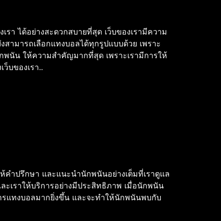
บของเรา ได้อย่างสะดวกสบายที่สุด เว็บของเรามีความ
นยังสามารถเลือกแทงบอลได้ทุกรูปแบบด้วย เพราะ
นักพนัน ให้ความสำคัญมากที่สุด เพราะเรามีการให้
เว็บของเรา..
ให้คำปรึกษา และแนะนำนักพนันอย่างเต็มที่เราดูแล
ละเราให้บริการอย่างมีประสิทธิภาพ เมื่อนักพนัน
การแทงบอลมากยิ่งขึ้น และจะทำให้นักพนันพบกับ