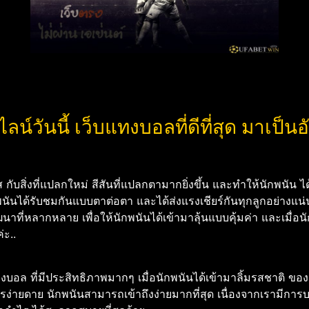
วันนี้ เว็บแทงบอลที่ดีที่สุด มาเป็นอั
 กับสิ่งที่แปลกใหม่ สีสันที่แปลกตามากยิ่งขึ้น และทำให้นักพนัน ไ
กพนันได้รับชมกันแบบตาต่อตา และได้ส่งแรงเชียร์กันทุกลูกอย่าง
ฒนาที่หลากหลาย เพื่อให้นักพนันได้เข้ามาลุ้นแบบคุ้มค่า และเมื่
่ะ..
ล ที่มีประสิทธิภาพมากๆ เมื่อนักพนันได้เข้ามาลิ้มรสชาติ ขอ
การง่ายดาย นักพนันสามารถเข้าถึงง่ายมากที่สุด เนื่องจากเรามีก