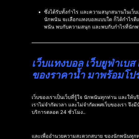
ซึ่งได้รับทั้งกำไร และความสนุกสนานในเว็บเด
นักพนัน จะเลือกแทงบอลแบบใด ก็ได้กำไรดีแ
พนัน พบกับความสนุก และพบกับกำไรที่นักพ
เว็บแทงบอล เว็บยูฟ่าเบส เ
ของราคาน้ำ มาพร้อมโปรโ
เว็บของเราเป็นเว็บที่รู้ใจ นักพนันทุกท่าน และให
เราไม่จำกัดเวลา และไม่จำกัดเพศเว็บของเรา จึงมีน
บริการตลอด 24 ชั่วโมง..
และเพื่ออำนวยความสะดวกสบาย ของนักพนันทุกท่าน 