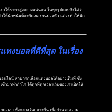
 เราให้ราคาสูงอย่างแน่นอน ในทุกรูปแบบซึ่งไม่ว่า
ทำให้นักพนันต้องคิดเยอะจนปวดหัว แต่จะทำให้นัก
ทงบอลที่ดีที่สุด ในเรื่อง
นออนไลน์ สามารถเลือกแทงบอลได้อย่างเต็มที่ ซึ่ง
เข้ามาทำกำไร ได้ทุกที่ทุกเวลาเว็บของเราเปิดให้
ตลอดเวลา ทั้งกลางวันกลางคืน เพื่ออำนวยความ