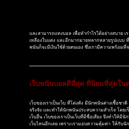
และสามารถแทงบอล เพื่อทำกำไรได้อย่างสบาย เรามี
เหลืองใบแดง และอีกมากมายหลากหลายรูปแบบ ที่พร
พนันก็จะมีเงินใช้ด้วยตนเอง ซึ่งเรามีความพร้อมท
เว็บพนันบอลดีที่สุด ที่นิยมที่สุดใ
เว็บของเราเป็นเว็บ ที่โด่งดัง มีนักพนันต่างเชื้อ
จริงจัง และทำให้นักพนันประสบความสำเร็จ โดยเร็
เว็บอื่น เว็บของเราเป็นเว็บที่มีชื่อเสียง จึงทำให
เว็บไหนอีกเลย เพราะเรามอบความคุ้มค่า ให้กับน