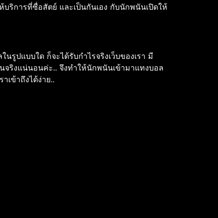
ิการที่ซื่อสัตย์ และเป็นกันเอง กับนักพนันเปิดให้
อลในรูปแบบใด ก็จะได้รับกำไรจริงเว็บของเรา มี
ินจริงแน่นอนค่ะ..
จึงทำให้นักพนันเข้ามาแทงบอล
ราเข้าถึงได้ง่าย..