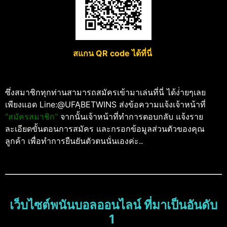
สแกน QR code ได้ที่นี่
ซึ่งสมาชิกทุกท่านสามารถสมัครเข้ามาเล่นที่นี่ ได้ง่่ายๆเลย
เพียงแอด Line:@UFAฺBETWINS ส่งข้อความแจ้งเจ้าหน้าที่
“สมัครสมาชิก”
จากนั้นเจ้าหน้าที่ทำการตอบกลับ แจ้งราย
ละเอียดขั้นตอนการสมัคร และกรอกข้อมูลส่วนตัวของคุณ
ลูกค้า เพื่อทำการยืนยันตัวตนนั่นเองค่ะ..
เว็บไซต์พนันบอลออนไลน์ ที่มาเป็นอันดับ
1