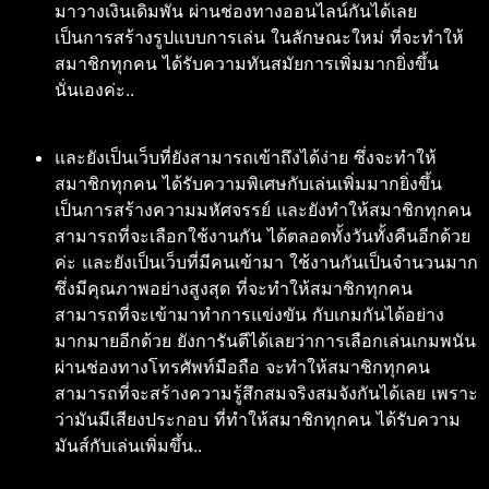
มาวางเงินเดิมพัน ผ่านช่องทางออนไลน์กันได้เลย
เป็นการสร้างรูปแบบการเล่น ในลักษณะใหม่ ที่จะทำให้
สมาชิกทุกคน ได้รับความทันสมัยการเพิ่มมากยิ่งขึ้น
นั่นเองค่ะ..
และยังเป็นเว็บที่ยังสามารถเข้าถึงได้ง่าย ซึ่งจะทำให้
สมาชิกทุกคน ได้รับความพิเศษกับเล่นเพิ่มมากยิ่งขึ้น
เป็นการสร้างความมหัศจรรย์ และยังทำให้สมาชิกทุกคน
สามารถที่จะเลือกใช้งานกัน ได้ตลอดทั้งวันทั้งคืนอีกด้วย
ค่ะ และยังเป็นเว็บที่มีคนเข้ามา ใช้งานกันเป็นจำนวนมาก
ซึ่งมีคุณภาพอย่างสูงสุด ที่จะทำให้สมาชิกทุกคน
สามารถที่จะเข้ามาทำการแข่งขัน กับเกมกันได้อย่าง
มากมายอีกด้วย ยังการันตีได้เลยว่าการเลือกเล่นเกมพนัน
ผ่านช่องทางโทรศัพท์มือถือ
จะทำให้สมาชิกทุกคน
สามารถที่จะสร้างความรู้สึกสมจริงสมจังกันได้เลย เพราะ
ว่ามันมีเสียงประกอบ ที่ทำให้สมาชิกทุกคน ได้รับความ
มันส์กับเล่นเพิ่มขึ้น..