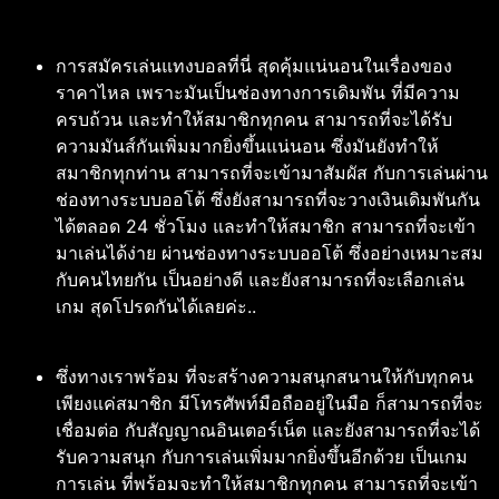
การสมัครเล่นแทงบอลที่นี่ สุดคุ้มแน่นอนในเรื่องของ
ราคาไหล
เพราะมันเป็นช่องทางการเดิมพัน ที่มีความ
ครบถ้วน และทำให้สมาชิกทุกคน สามารถที่จะได้รับ
ความมันส์กันเพิ่มมากยิ่งขึ้นแน่นอน ซึ่งมันยังทำให้
สมาชิกทุกท่าน สามารถที่จะเข้ามาสัมผัส กับการเล่นผ่าน
ช่องทางระบบออโต้ ซึ่งยังสามารถที่จะวางเงินเดิมพันกัน
ได้ตลอด 24 ชั่วโมง และทำให้สมาชิก สามารถที่จะเข้า
มาเล่นได้ง่าย ผ่านช่องทางระบบออโต้ ซึ่งอย่างเหมาะสม
กับคนไทยกัน เป็นอย่างดี และยังสามารถที่จะเลือกเล่น
เกม สุดโปรดกันได้เลยค่ะ..
ซึ่งทางเราพร้อม ที่จะสร้างความสนุกสนานให้กับทุกคน
เพียงแค่สมาชิก มีโทรศัพท์มือถืออยู่ในมือ ก็สามารถที่จะ
เชื่อมต่อ กับสัญญาณอินเตอร์เน็ต และยังสามารถที่จะได้
รับความสนุก กับการเล่นเพิ่มมากยิ่งขึ้นอีกด้วย เป็นเกม
การเล่น ที่พร้อมจะทำให้สมาชิกทุกคน สามารถที่จะเข้า