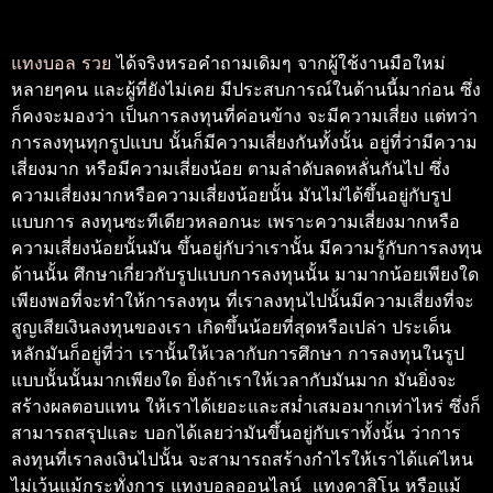
แทงบอล รวย
ได้จริงหรอคำถามเดิมๆ จากผู้ใช้งานมือใหม่
หลายๆคน และผู้ที่ยังไม่เคย มีประสบการณ์ในด้านนี้มาก่อน ซึ่ง
ก็คงจะมองว่า เป็นการลงทุนที่ค่อนข้าง จะมีความเสี่ยง แต่ทว่า
การลงทุนทุกรูปแบบ นั้นก็มีความเสี่ยงกันทั้งนั้น อยู่ที่ว่ามีความ
เสี่ยงมาก หรือมีความเสี่ยงน้อย ตามลำดับลดหลั่นกันไป ซึ่ง
ความเสี่ยงมากหรือความเสี่ยงน้อยนั้น มันไม่ได้ขึ้นอยู่กับรูป
แบบการ ลงทุนซะทีเดียวหลอกนะ เพราะความเสี่ยงมากหรือ
ความเสี่ยงน้อยนั้นมัน ขึ้นอยู่กับว่าเรานั้น มีความรู้กับการลงทุน
ด้านนั้น ศึกษาเกี่ยวกับรูปแบบการลงทุนนั้น มามากน้อยเพียงใด
เพียงพอที่จะทำให้การลงทุน ที่เราลงทุนไปนั้นมีความเสี่ยงที่จะ
สูญเสียเงินลงทุนของเรา เกิดขึ้นน้อยที่สุดหรือเปล่า ประเด็น
หลักมันก็อยู่ที่ว่า เรานั้นให้เวลากับการศึกษา การลงทุนในรูป
แบบนั้นนั้นมากเพียงใด ยิ่งถ้าเราให้เวลากับมันมาก มันยิ่งจะ
สร้างผลตอบแทน ให้เราได้เยอะและสม่ำเสมอมากเท่าไหร่ ซึ่งก็
สามารถสรุปและ บอกได้เลยว่ามันขึ้นอยู่กับเราทั้งนั้น ว่าการ
ลงทุนที่เราลงเงินไปนั้น จะสามารถสร้างกำไรให้เราได้แค่ไหน
ไม่เว้นแม้กระทั่งการ แทงบอลออนไลน์ แทงคาสิโน หรือแม้