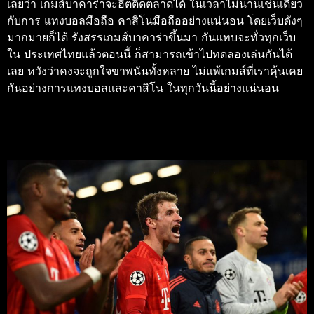
เลยว่า เกมส์บาคาร่าจะฮิตติดตลาดได้ ในเวลาไม่นานเช่นเดียว
กับการ แทงบอลมือถือ คาสิโนมือถืออย่างแน่นอน โดยเว็บดังๆ
มากมายก็ได้ รังสรรเกมส์บาคาร่าขึ้นมา กันแทบจะทั่วทุกเว็บ
ใน ประเทศไทยแล้วตอนนี้ ก็สามารถเข้าไปทดลองเล่นกันได้
เลย หวังว่าคงจะถูกใจขาพนันทั้งหลาย ไม่แพ้เกมส์ที่เราคุ้นเคย
กันอย่างการแทงบอลและคาสิโน ในทุกวันนี้อย่างแน่นอน