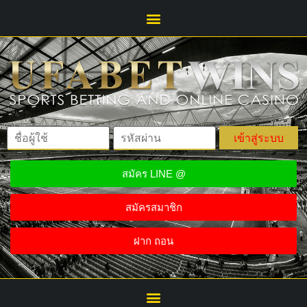
เข้าสู่ระบบ
สมัคร LINE @
สมัครสมาชิก
ฝาก ถอน