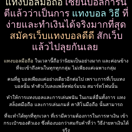
แทงบอลมือถือ
เซียนบอลการัน
ตีแล้วว่าเป็นการ
แทงบอล วิธี
ที่
ง่ายและทำเงินได้จริงมากที่สุด
สมัครเว็บแทงบอลดีดี
สักเว็บ
แล้วไปลุยกันเลย
แทงบอลมือถือ
ในเวลานี้ถือว่านิยมเป็นอย่างมาก และค่อนข้าง
ที่จะเข้าถึงคนในทุกทุกกลุ่ม ไม่เพียงแค่เฉพาะกลุ่ม
คนที่ดู บอลเพียงแค่อย่างเดียวอีกต่อไป เพราะการที่เว็บแทง
บอลนั้น ทำตัวเว็บลงแพล็ทฟอร์มบน สมาร์ทโฟนนั้น
ทำให้การแทงบอลและการเล่นพนัน ในเกมส์อื่นทั้งการ แทง
สล็อตมือถือ และการเล่นเกมส์ คาสิโนมือถือ นั้นสามารถ
ที่จะทำได้ทุกที่ทุกเวลา ที่เรามีความต้องการในการหาเงิน เข้า
กระเป๋าของตัวเอง ซึ่งต้องบอกว่าสมกับคำที่ว่า วิธีง่ายหาเงินได้
จริง