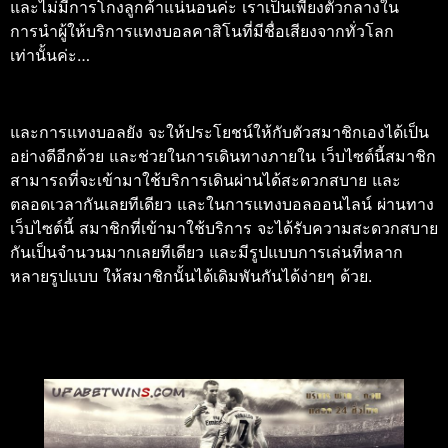
และไม่มีการโกงลูกค้าแน่นอนค่ะ เราเป็นเพียงตัวกลางใน
การนำผู้ให้บริการแทงบอลคาสิโนที่มีชื่อเสียงจากทั่วโลก
เท่านั้นค่ะ…
และการแทงบอลยัง จะให้ประโยชน์
ให้กับตัวสมาชิกเองได้เป็น
อย่างดีอีกด้วย และช่วยในการเดินทางภายใน เว็บไซต์นี้สมาชิก
สามารถที่จะเข้ามาใช้บริการเดินผ่านได้สะดวกสบาย และ
ตลอดเวลากันเลยทีเดียว และในการแทงบอลออนไลน์ ผ่านทาง
เว็บไซต์นี้ สมาชิกที่เข้ามาใช้บริการ จะได้รับความสะดวกสบาย
กันเป็นจำนวนมากเลยทีเดียว และมีรูปแบบการเล่นที่หลาก
หลายรูปแบบ ให้สมาชิกนั้นได้เดิมพันกันได้ง่ายๆ ด้วย.