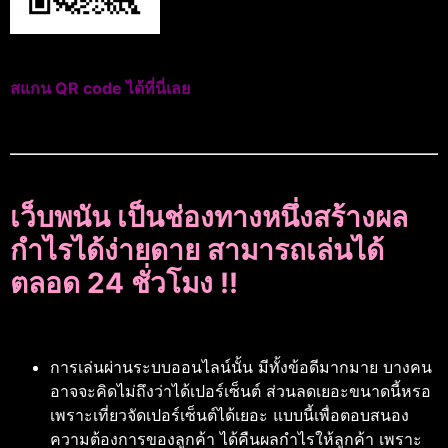
สแกน QR code ได้ที่นี่เลย
เว็บพนัน เป็นช่องทางหนึ่งสร้างผล
กำไรได้ง่ายดาย สามารถเล่นได้
ตลอด 24 ชั่วโมง !!
การเล่นผ่านระบบออนไลน์นั้น มีทั้งข้อดีมากมาย บางคน
อาจจะคิดไม่ถึงว่าได้เปอร์เซ็นต์ ส่วนลดเยอะขนาดนี้หรอ
เพราะเที่ยวจัดเปอร์เซ็นต์ได้เยอะ แบบนี้เพื่อตอบสนอง
ความต้องการของลูกค้า ได้คืนผลกำไรให้ลูกค้า เพราะ