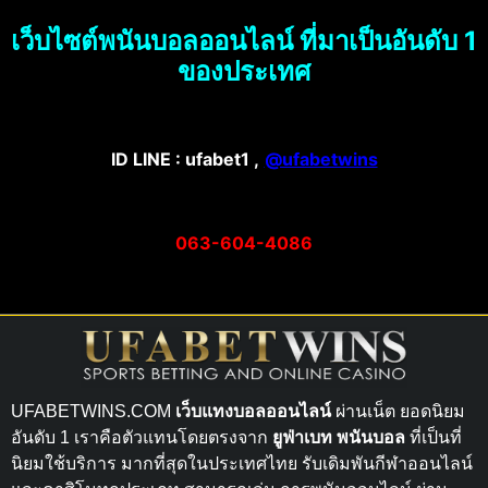
เว็บไซต์พนันบอลออนไลน์ ที่มาเป็นอันดับ 1
ของประเทศ
ID LINE : ufabet1 ,
@ufabetwins
063-604-4086
UFABETWINS.COM
เว็บแทงบอลออนไลน์
ผ่านเน็ต ยอดนิยม
อันดับ 1 เราคือตัวแทนโดยตรงจาก
ยูฟ่าเบท พนันบอล
ที่เป็นที่
นิยมใช้บริการ มากที่สุดในประเทศไทย รับเดิมพันกีฬาออนไลน์