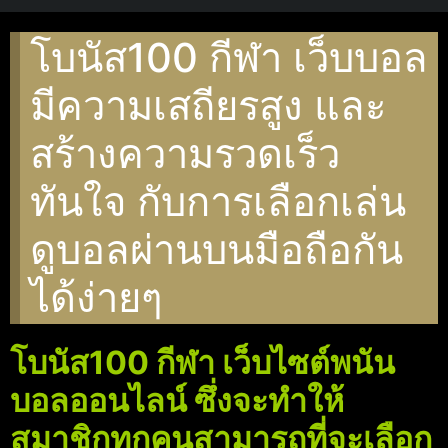
โบนัส100 กีฬา เว็บบอล
มีความเสถียรสูง และ
สร้างความรวดเร็ว
ทันใจ กับการเลือกเล่น
ดูบอลผ่านบนมือถือกัน
ได้ง่ายๆ
โบนัส100 กีฬา เว็บไซต์พนัน
บอลออนไลน์ ซึ่งจะทำให้
สมาชิกทุกคนสามารถที่จะเลือก