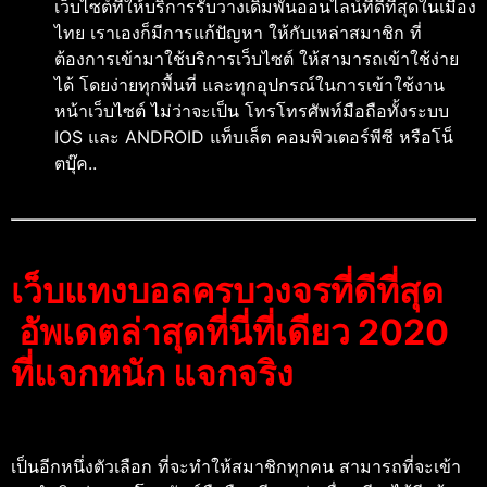
เว็บไซต์ที่ให้บริการรับวางเดิมพันออนไลน์ที่ดีที่สุดในเมือง
ไทย เราเองก็มีการแก้ปัญหา ให้กับเหล่าสมาชิก ที่
ต้องการเข้ามาใช้บริการเว็บไซต์ ให้สามารถเข้าใช้ง่าย
ได้ โดยง่ายทุกพื้นที่ และทุกอุปกรณ์ในการเข้าใช้งาน
หน้าเว็บไซต์ ไม่ว่าจะเป็น โทรโทรศัพท์มือถือทั้งระบบ
IOS และ ANDROID แท็บเล็ต คอมพิวเตอร์พีซี หรือโน็
ตบุ๊ค..
เว็บแทงบอลครบวงจรที่ดีที่สุด
อัพเดตล่าสุดที่นี่ที่เดียว 2020
ที่แจกหนัก แจกจริง
เป็นอีกหนึ่งตัวเลือก ที่จะทำให้สมาชิกทุกคน สามารถที่จะเข้า