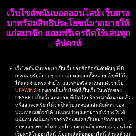
เว็บไซต์พนันบอลออนไลน์ เว็บตรง
มาพร้อมสิทธิประโยชน์มากมายให้
แก่สมาชิก แถมฟรีเครดิตให้เล่นทุก
สัปดาห์
เว็บไซต์พนันบอลเราเป็นเว็บยอดฮิตติดอันดับต้นๆ ที่รับ
การตอบรับดีมากๆ จากกลุ่มคอบอลทั้งหลาย เว็บที่ไว้ใจ
ได้และจ่ายตรง จ่ายไว และจ่ายจริง แน่นอนค่ะว่าเว็บ
UFAWINS
ของเราเป็นเว็บไซต์ที่เป็นเว็บในเครือของ
UFABET เป็นเว็บแทงบอล ที่เปิดให้บริการมาตั้งนานแล้ว
หรืออาจจะเรียกได้ว่าเป็นเว็บแทงบอลอันดับต้นๆ ของ
ประเทศเลยก็ว่าได้ แน่นอนว่าคุณสามารถไว้วางใจได้
แน่นอน ดังนั้นอย่ารอช้าที่จะสมัครเป็นสมาชิกกับเรา
ง่ายๆเลย.เพราะไม่ว่าจะไม่ว่าจะเป็นเว็ยแทงบอลออนไลน์
เว็บคาสิโนออนไลน์ เว็บเกมส์สล็อตออนไลน์ ล้วนแล้วแต่