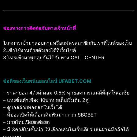
ช่องทางการติดต่อกับทางเจ้าหน้าที่
1.สามารเข้ามาสอบถามหรือสมัครสมาชิกกับเราที่ไลน์ของเว็บ
2.เข้าใช้งานด้วยตัวเองได้ที่เว็บไซต์
3.โทรเข้ามาพูดคุยกันได้กับทาง CALL CENTER
ข้อดีของเว็บพนันออนไลน์ UFABET.COM
– ราคาบอล 4ตังค์ คอม 0.5% ทุกยอดการเล่นดีที่สุดในเอเชีย
– แทงขั้นต่ำเพียง 10บาท สเต็ปเริ่มต้น 2คู่
– ดูบอลถ่ายทอดสดในเว็บได้
– มีบอลเปิดให้เลือกเดิมพันมากกว่า SBOBET
– มวยไทยเปิดยกต่อยก
– มี 3คาสิโนชั้นนำ ให้เลือกเล่นในเว็บเดียว เล่นผ่านมือถือได้
ทุกระบบ