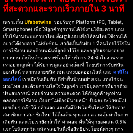
ที่สะดวกและรวกเร็วภายใน 3 นาที
เพราะเว็บ
Ufabetwins
รอบรับทุก Platform (PC, Tablet,
Smartphone) เพื่อให้ลูกค้าทุกท่านได้ใช้งานได้สะดวก แถม
เว็บใช้งานระบบภาษาไทยเต็มรูปแบบ เพื่อให้คนไทยใช้งานได้
อย่างได้ง่ายดาย ไม่ซับซ้อน เรายังเป็นอันดับ 1 ที่คนไทยไว้ใจใน
การใช้งาน และด้านพนันที่ลูกค้าไว้ใจ และอยู่กับเรามาอย่าง
ยาวนาน เว็บไซต์ของเราพร้อมให้ บริการ 24 ชั่วโมง เพราะ
เราอยากลูกค้า ได้รับการดูแลอย่างเต็มที่ โดยบริการรับพนัน
ออนไลน์ หลากหลายชนิด เช่น แทงบอลออนไลน์ และ
คาสิโน
ออนไลน์
เราเปิดรับเดิมพัน กีฬาพื้นบ้านอย่างเช่น แทงไก่ชน
มวยไทย และด้วยความใส่ใจในลูกค้า เรามีบุคลากรที่มากด้วย
ประสบการณ์ คอยอำนวยความสะดวก ให้กับลูกค้าทุกท่าน
ตลอดการใช้งาน เว็บเราไม่ต้องมีนายหน้า รับผลประโยชน์ไป
เลยเต็มๆ กล้าให้ กล้าแจก และยังมีโปรโมชั่นใหม่ๆให้กับทาง
สมาชิกเก่า สมาชิกใหม่ ได้ตื่นเต้น ทุกเวลา ความคุ้มค่าในการ
เดิมพัน และเว็บเรายังกล้าให้ ค่าคอม คืนให้ทุกยอดเล่น 0.5%
แจกโบนัสทุกวัน สมัครเลยวันนี้เพื่อสิทธิประโยชน์ต่างๆ การ