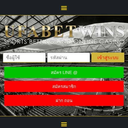
เข้าสู่ระบบ
สมัคร LINE @
สมัครสมาชิก
ฝาก ถอน