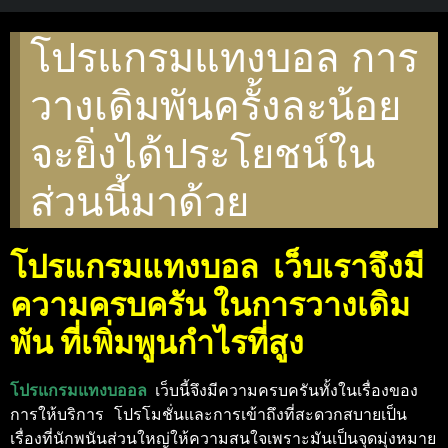
โปรแกรมแทงบอล การ
วางเดิมพันครั้งละน้อย
จะยิ่งได้ประโยชน์ใน
ส่วนนี้มาด้วย
โปรแกรมแทงบอล เว็บเราจึงมี
ความครบครัน ในการวางเดิม
พัน ที่เพิ่มพูนกำไรที่สูง
โปรแกรมแทงบออล
เว็บนี้จึงมีความครบครันทั้งในเรื่องของ
การให้บริการ โปรโมชั่นและการเข้าถึงที่สะดวกสบายเป็น
เรื่องที่นักพนันส่วนใหญ่ให้ความสนใจเพราะมันเป็นจุดมุ่งหมาย