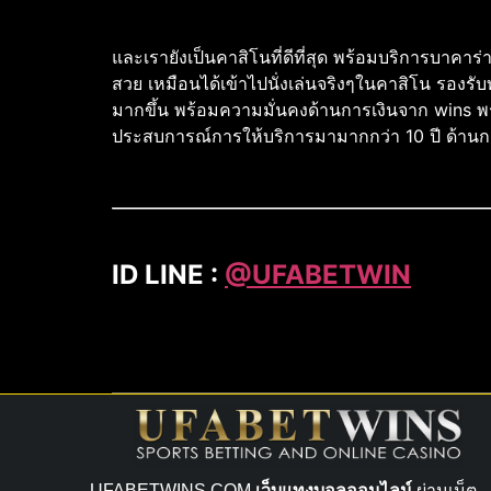
และเรายังเป็นคาสิโนที่ดีที่สุด พร้อมบริการบาคาร
สวย เหมือนได้เข้าไปนั่งเล่นจริงๆในคาสิโน รองรับ
มากขึ้น พร้อมความมั่นคงด้านการเงินจาก wins พร
ประสบการณ์การให้บริการมามากกว่า 10 ปี ด้านก
ID LINE :
@UFABETWIN
UFABETWINS.COM
เว็บแทงบอลออนไลน์
ผ่านเน็ต