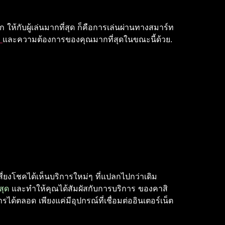
ให้กับผู้เล่นมากที่สุด ก็คือการเล่นผ่านทางสมาร์ท
8
และความต้องการของคุณมากที่สุดในขณะนี้ด้วย.
ี่ยงโชคได้เห็นบริการใหม่ๆ ที่แปลกไปกว่าเดิม
สุด
และทำให้คุณได้สัมผัสกับการบริการ ของคาสิ
ได้ตลอด เพียงแค่มีอุปกรณ์ที่เชื่อมต่ออินเตอร์เน็ต