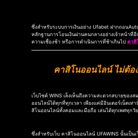
ซึ่งสำหรับระบบการเงินอย่าง Ufabet ฝากถอนAuto น
หลักฐานการโอนเงินผ่านคนกลางอย่างเจ้าหน้าที่อี
ความเชื่องช้า หรือการดำเนินการที่ช้าเกินไป
คาสิ
คาสิโนออนไลน์ ไม่ต้อ
เว็บไซต์ WINS เล็งเห็นถึงความสะดวกสบายของสมา
ออนไลน์ได้ทุกที่ทุกเวลา เพียงแค่มีอินเตอร์เน็ตเท่า
สิโนออนไลน์ทั้งคอมและมือถือ เล่นได้ทุกเพศทุกวัย
ซึ่งสำหรับเว็บ คาสิโนออนไลน์ UFAWINS นั้นเป็นเ