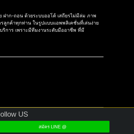
มาย ฝาก-ถอน ด้วยระบบออโต้ เสถียรไม่มีล่ม ภาพ
ลูกค้าทุกท่าน ในรูปแบบแอพพลิเคชั่นที่เล่นง่าย
ริการ เพราะมีทีมงานระดับมืออาชีพ ที่มี
ollow US
สมัคร LINE @