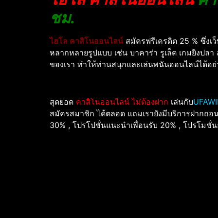
ชม.
ไฮโล คาสิโนออนไลน์
สมัครฟรีเครดิต 25 % ซึ่ง
หลากหลายรูปแบบ เช่น บาคาร่า รูเล็ต เกมยิงปลา ส
ของเรา ทำให้ท่านสนุกและเล่นพนันออนไลน์ได้อย่
สุดยอด
คาสิโนออนไลน์ ไม่ต้องฝาก
เล่นกับ
UFAW
สมัครสมาชิก ได้ตลอด แถมเรายังมีบริการฝากถอนอ
30% , โปรโปชั่นแนะนำเพื่อนรับ 20% , โปรโมชั่น