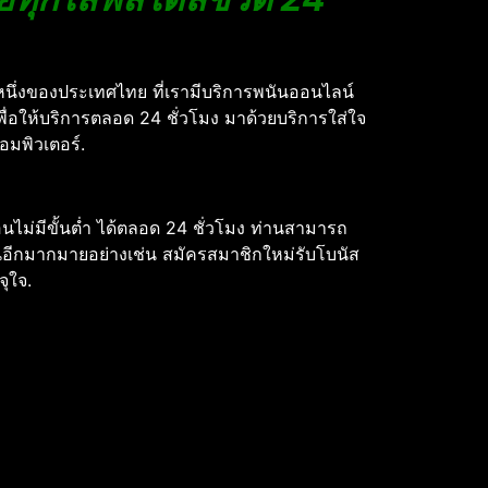
นึ่งของประเทศไทย ที่เรามีบริการพนันออนไลน์
พื่อให้บริการตลอด 24 ชั่วโมง มาด้วยบริการใส่ใจ
อมพิวเตอร์.
นไม่มีขั้นต่ำ ได้ตลอด 24 ชั่วโมง ท่านสามารถ
นอีกมากมายอย่างเช่น สมัครสมาชิกใหม่รับโบนัส
ุใจ.