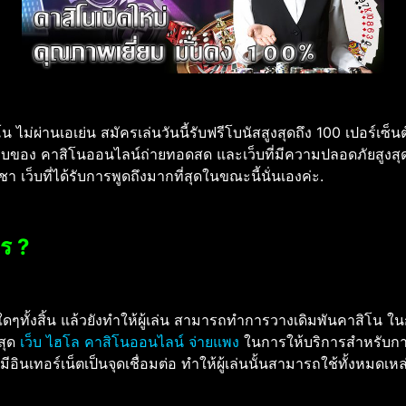
น ไม่ผ่านเอเย่น สมัครเล่นวันนี้รับฟรีโบนัสสูงสุดถึง 100 เปอร์เซ็
แบบของ คาสิโนออนไลน์ถ่ายทอดสด และเว็บที่มีความปลอดภัยสูงส
เว็บที่ได้รับการพูดถึงมากที่สุดในขณะนี้นั่นเองค่ะ.
ร ?
์ใดๆทั้งสิ้น แล้วยังทำให้ผู้เล่น สามารถทำการวางเดิมพันคาสิโน
่สุด
เว็บ ไฮโล คาสิโนออนไลน์ จ่ายแพง
ในการให้บริการสำหรับการเ
มีอินเทอร์เน็ตเป็นจุดเชื่อมต่อ ทำให้ผู้เล่นนั้นสามารถใช้ทั้งหมดเห