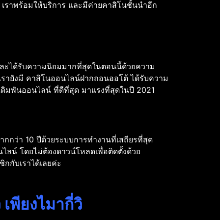
บ เราพร้อมให้บริการ และมีค่ายคาสิโนชั้นนำอีก
ดและได้รับความนิยมมากที่สุดในตอนนี้ด้วยความ
เรายังมี คาสิโนออนไลน์ฝากถอนออโต้ ได้รับความ
ิมพันออนไลน์ ที่ดีที่สุด มาแรงที่สุดในปี 2021
มากกว่า 10 ปีด้วยระบบการทำงานที่เสถียรที่สุด
ลน์ โดยไม่ต้องดาวน์โหลดเพื่อติดตั้งด้วย
ชิกกับเราได้เลยค่ะ
 เพียงไมากี่วิ