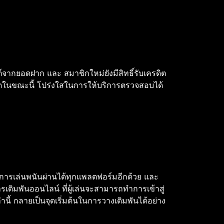
นต์จากยอดฝาก และ สมาชิกใหม่ยังมีสิทธิ์รับเครดิต
ุดในขณะนี้ โปร่งใสในการให้บริการตรวจสอบได้
 ในการเล่นพนันผ่านได้ทุกแพลตฟอร์มอีกด้วย และ
ดิมพันออนไลน์ ที่ผู้เล่นจะสามารถทำการเข้าสู่
ล่านี้ กลายเป็นจุดเริ่มต้นในการวางเดิมพันได้อย่าง