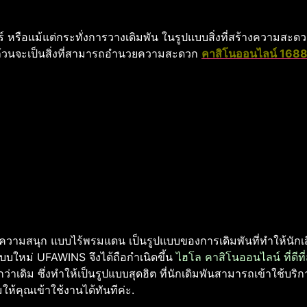
หรือแม้แต่กระทั่งการวางเดิมพัน ในรูปแบบสิ่งที่สร้างความสะดวก 
่างล้วนจะเป็นสิ่งที่สามารถอำนวยความสะดวก
คาสิโนออนไลน์ 168
ห่งความสนุก แบบไร้พรมแดน เป็นรูปแบบของการเดิมพันที่ทำให้นักเส
แบบใหม่ UFAWINS จึงได้ถือกำเนิดขึ้น
ไฮโล คาสิโนออนไลน์ ที่ดีที่
าเดิม ซึ่งทำให้เป็นรูปแบบสุดฮิต ที่นักเดิมพันสามารถเข้าใช้บริการ
มให้คุณเข้าใช้งานได้ทันทีค่ะ.