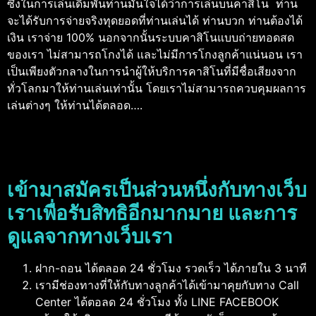
ซึ่งในการเล่นเดิมพันท่านมั่นใจได้ว่าการเล่นบนคาสิโน ท่าน
จะได้รับการจ่ายจริงทุดยอดที่ท่านเล่นได้ ท่านบวก ท่านต้องได้
เงิน เราจ่าย 100% นอกจากนั้นระบบคาสิโนแบบถ่ายทอดสด
ของเรา ไม่สามารถโกงได้ และไม่มีการโกงลูกค้าแน่นอน เรา
เป็นเพียงตัวกลางในการนำผู้ให้บริการคาสิโนที่มีชื่อเสียงจาก
ทั่วโลกมาให้ท่านเล่นเท่านั้น โดยเราไม่สามารถควบคุมผลการ
เล่นต่างๆ ให้ท่านได้ตลอด….
เข้ามาสมัครเป็นส่วนหนึ่งกับทางเว็บ
เราเพื่อรับสิทธิอีกมากมาย และการ
ดูแลจากทางเว็บเรา
ฝาก-ถอน ได้ตลอด 24 ชั่วโมง รวดเร็ว ได้ภายใน 3 นาที
เรามีช่องทางที่ให้กับทางลูกค้าได้เข้ามาคุยกับทาง Call
Center ได้ตอลด 24 ชั่วโมง ทั้ง LINE FACEBOOK