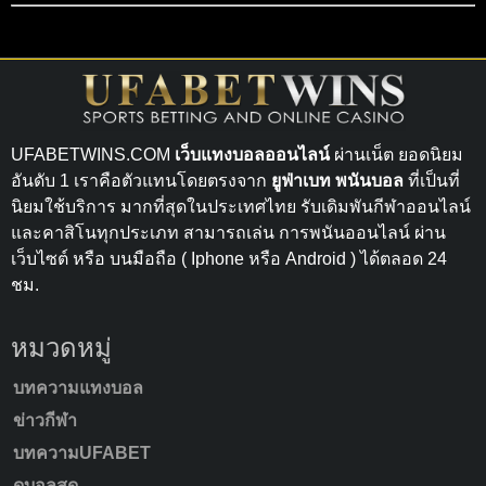
UFABETWINS.COM
เว็บแทงบอลออนไลน์
ผ่านเน็ต ยอดนิยม
อันดับ 1 เราคือตัวแทนโดยตรงจาก
ยูฟ่าเบท พนันบอล
ที่เป็นที่
นิยมใช้บริการ มากที่สุดในประเทศไทย รับเดิมพันกีฬาออนไลน์
และคาสิโนทุกประเภท สามารถเล่น การพนันออนไลน์ ผ่าน
เว็บไซต์ หรือ บนมือถือ ( Iphone หรือ Android ) ได้ตลอด 24
ชม.
หมวดหมู่
บทความแทงบอล
ข่าวกีฬา
บทความUFABET
ดูบอลสด