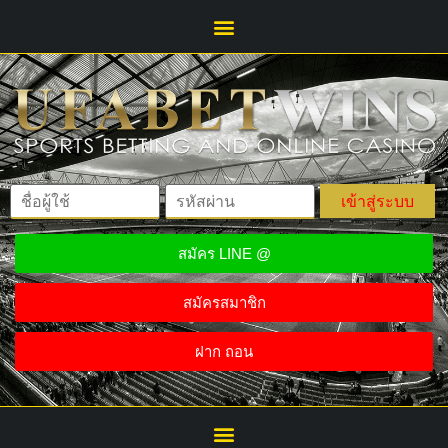
เข้าสู่ระบบ
สมัคร LINE @
สมัครสมาชิก
ฝาก ถอน