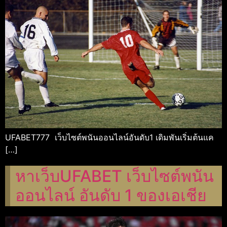
UFABET777 เว็บไซต์พนันออนไลน์อันดับ1 เดิมพันเริ่มต้นแค
[…]
หาเว็บUFABET เว็บไซต์พนัน
ออนไลน์ อันดับ 1 ของเอเชีย