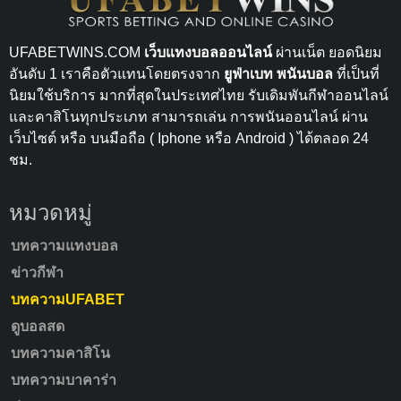
UFABETWINS.COM
เว็บแทงบอลออนไลน์
ผ่านเน็ต ยอดนิยม
อันดับ 1 เราคือตัวแทนโดยตรงจาก
ยูฟ่าเบท พนันบอล
ที่เป็นที่
นิยมใช้บริการ มากที่สุดในประเทศไทย รับเดิมพันกีฬาออนไลน์
และคาสิโนทุกประเภท สามารถเล่น การพนันออนไลน์ ผ่าน
เว็บไซต์ หรือ บนมือถือ ( Iphone หรือ Android ) ได้ตลอด 24
ชม.
หมวดหมู่
บทความแทงบอล
ข่าวกีฬา
บทความUFABET
ดูบอลสด
บทความคาสิโน
บทความบาคาร่า