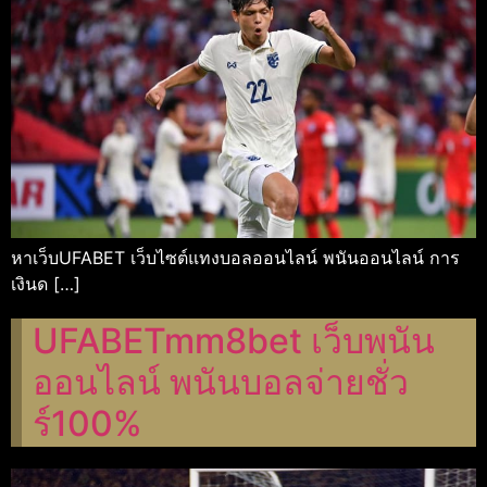
หาเว็บUFABET เว็บไซต์แทงบอลออนไลน์ พนันออนไลน์ การ
เงินด […]
UFABETmm8bet เว็บพนัน
ออนไลน์ พนันบอลจ่ายชั่ว
ร์100%