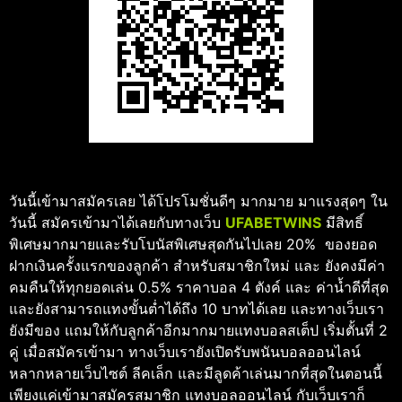
วันนี้เข้ามาสมัครเลย ได้โปรโมชั่นดีๆ มากมาย มาแรงสุดๆ ใน
วันนี้ สมัครเข้ามาได้เลยกับทางเว็บ
UFABETWINS
มีสิทธิ์
พิเศษมากมายและรับโบนัสพิเศษสุดกันไปเลย 20% ของยอด
ฝากเงินครั้งแรกของลูกค้า สำหรับสมาชิกใหม่ และ ยังคงมีค่า
คมคืนให้ทุกยอดเล่น 0.5% ราคาบอล 4 ตังค์ และ ค่าน้ำดีที่สุด
และยังสามารถแทงขั้นต่ำได้ถึง 10 บาทได้เลย และทางเว็บเรา
ยังมีของ แถมให้กับลูกค้าอีกมากมายแทงบอลสเต็ป เริ่มตั้นที่ 2
คู่ เมื่อสมัครเข้ามา ทางเว็บเรายังเปิดรับพนันบอลออนไลน์
หลากหลายเว็บไซต์ ลีคเล็ก และมีลูดค้าเล่นมากที่สุดในตอนนี้
เพียงแค่เข้ามาสมัครสมาชิก แทงบอลออนไลน์ กับเว็บเราก็