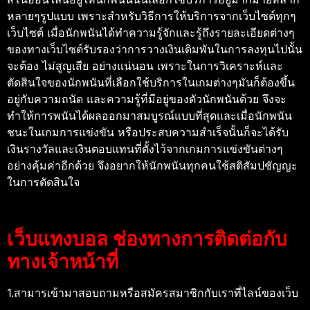
หลายๆรูปแบบ เพราะสำหรับวิธีการให้บริการจากเว็บไซต์ทุกๆ
เว็บไซต์ เมื่อนักพนันได้ทำความรู้จักและรู้ถึงรายละเอียดต่างๆ
ของทางเว็บไซต์รับรองว่าการวางเงินเดิมพันในการลงทุนไปนั้น
จะต้อง ไม่สูญเสีย อย่างแน่นอน เพราะในการวิเคราะห์และ
ตัดสินใจของนักพนันที่เลือกใช้บริการในเกมต่างๆมันก็ต้องขึ้น
อยู่กับความถนัด และความรู้ที่มีอยู่ของตัวนักพนันด้วย จึงจะ
ทำให้การพนันได้ผลออกมาสมบูรณ์แบบที่สุดและเมื่อนักพนัน
ชนะในเกมการแข่งขัน หรือประสบความสำเร็จนั้นก็จะได้รับ
เงินรางวัลและเงินตอบแทนที่ตั้งไว้จากเกมการแข่งขันต่างๆ
อย่างคุ้มค่าอีกด้วย จึงอยากให้นักพนันทุกคนใช้สติสัมปชัญญะ
ในการตัดสินใจ
เว็บแทงบอล ช่องทางการติดต่อกับ
ทางเจ้าหน้าที่
1.สามารเข้ามาสอบถามหรือสมัครสมาชิกกับเราที่ไลน์ของเว็บ