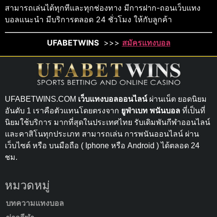
สามารถเล่นได้ทุกทีและทุกช่องทาง มีการฝาก-ถอนเว็บแทง
บอลแนะนำ มีบริการตลอด 24 ชั่วโมง ให้กับลูกค้า
UFABETWINS
>>>
สมัครแทงบอล
UFABETWINS.COM
เว็บแทงบอลออนไลน์
ผ่านเน็ต ยอดนิยม
อันดับ 1 เราคือตัวแทนโดยตรงจาก
ยูฟ่าเบท พนันบอล
ที่เป็นที่
นิยมใช้บริการ มากที่สุดในประเทศไทย รับเดิมพันกีฬาออนไลน์
และคาสิโนทุกประเภท สามารถเล่น การพนันออนไลน์ ผ่าน
เว็บไซต์ หรือ บนมือถือ ( Iphone หรือ Android ) ได้ตลอด 24
ชม.
หมวดหมู่
บทความแทงบอล