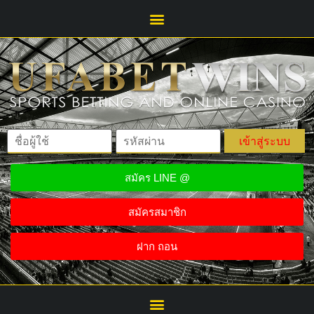
เข้าสู่ระบบ
สมัคร LINE @
สมัครสมาชิก
ฝาก ถอน