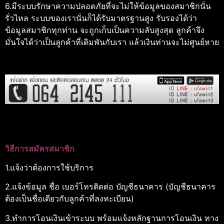
6.มีระบบรักษาความปลอดภัยที่จะไม่ให้ข้อมูลของสมาชิกนั่น
รั่วไหล ระบบของเรานั่นก็ได้รับมาตรฐานสูง รับรองได้ว่า
ข้อมูลสมาชิกทุกท่าน จะถูกเก็บเป็นความลับสูงสุด ลูกค้าจึง
มั่นใจได้ว่าเป็นลูกค้าที่เดิมพันกับเรา แล้วเงินท่านจะไม่ศูนย์หาย
วิธีการสมัครสมาชิก
1.แจ้งว่าต้องการใช้บริการ
2.แจ้งข้อมูล ชื่อ เบอร์โทรติดต่อ บัญชีธนาคาร (บัญชีธนาคาร
ต้องเป็นชื่อเดียวกับลูกค้าที่ลงทะเบียน)
3.ทำการโอนเงินเข้าระบบ พร้อมแจ้งหลักฐานการโอนเงิน ทาง