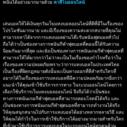
พนันได้อย่างมากมายด้วย
คาสิโนออนไลน์
เล่นบอลให้ได้เงินทุกวัน
เว็บแทงบอลออนไลน์ที่ดีที่มีในเรื่องของ
โปรโมชั่นมากมาย และมีเรื่องของความสะดวกสบายที่คุณไม่
สามารถหาได้จากการแทงบอลผ่านโต๊ะรับพนันฟุตบอลทั่วไป
ถือได้ว่าเป็นช่องทางการพนันกีฬาฟุตบอลที่ตอนนี้ได้รับความ
นิยมกันมากที่สุด และยังเป็นช่องทางการพนันเกมกีฬาฟุตบอลที่
สามารถให้ได้มากกว่าไม่ว่าจะเป็นในเรื่องของกำไรหรือว่าใน
เรื่องของความปลอดภัยเพราะว่าการแทงบอลในประเทศไทย
เป็นเรื่องที่ผิดกฎหมายดังนั้นจะเป็นทางออกที่ดีสำหรับใครที่
อยากได้ในเรื่องของการแทงบอลที่มีความปลอดภัยมากยิ่งกว่า
แนะนำให้คุณเข้าใช้บริการการทาง ในระบบออนไลน์โดยการ
เลือกใช้บริการเว็บแทงบอลออนไลน์ จึงถือได้ว่าเป็นช่อง
ทางการพนันเกมกีฬาฟุตบอลที่สามารถตอบโจทย์ได้จริง และ
เป็นช่องทางการพนันเกมกีฬาฟุตบอลที่สามารถทำงานได้จริง
ให้คุณสนุกสนานไปกับการแทงบอลได้อย่างหลากหลายวิธี และ
ให้คุณได้กำไรในการเข้าใช้บริการได้อย่างมากมายสำหรับใคร
ที่เข้ามาใช้บริการการแทงบอลในระบบออนไลน์ทุกคนล้วน