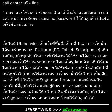
call center หรือ line
4.ทีมงานจะใช้เวลาตรวจสอบ 3 นาที ถ้ามีจำนวนเงินเข้าระบบ
แล้ว ทีมงานจะจัดส่ง usename password ให้กับลูกค้า เป็นอัน
เสร็จสิ้นขบวนการ
เว็บไซต์ Ufabetwins เป็นเว็บที่ขึ้นชื่อเป็น ที่ 1 และทางเว็บนั้น
ได้รอบรับทุกระบบ Platform (PC, Tablet, Smartphone) เพื่อ
ให้กับลูกค้าทุกท่านในการเข้าใช้งาน ได้ใช้งานได้สะดวก และ
ง่าย แถมเว็บใช้งาน ระบบภาษาไทย เต็มรูปแบบด้วย เพื่อให้คน
ไทยใช้งาน ได้อย่างได้ง่ายดาย ไม่ซับซ้อน เรายังเป็นอันดับ 1 ที่
คนไทยไว้ใจในการใช้งาน เพราะเว็บเรานั้นให้บริการ เป็นเลิศ
และเป็นที่ 1 ในใจสำหรับลูกค้ามาโดยตลอด และด้านพนัน
ออนไลน์ที่ลูกค้าไว้ใจ และอยู่กับเรามา อย่างยาวนาน และ
เว็บไซต์ของเราพร้อมให้ บริการ 24 ชั่วโมง ให้กับลูกค้า ไม่ว่า
จะปํญหาอะไรเว็บเราสามารถตอบโจทย์ให้กับลูกค้าได้
UFABETWINS >>>
สมัครแทงบอล