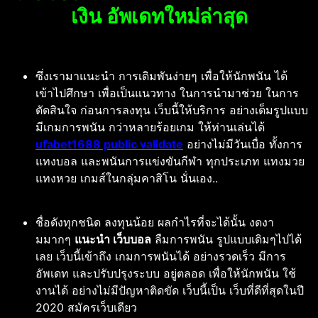
เงิน อัพเดทใหม่ล่าสุด
ซึ่งเรามาแนะนำ การเดิมพันง่ายๆ เพื่อให้นักพนัน ได้
เข้าไปศึกษา เพื่อเป็นแนวทาง ในการนำมาช่วย ในการ
ตัดสินใจ ก่อนการลงทุน เว็บนี้ให้บริการ อย่างเต็มรูปแบบ
มีเกมการพนัน กว่าหลายร้อยเกม ให้ท่านเล่นได้
ufabet1688 public validate
อย่างไม่มีวันเบื่อ ทั้งการ
แทงบอล และพนันการแข่งขันกีฬา ทุกประเภท แทงมวย
แทงหวย เกมส์ในกลุ่มคาสิโน นั่นเอง..
ชื่อดังทุกชนิด ลงทุนน้อย ผลกำไรที่จะได้นั้น งดงา
มมากๆ
แนะนํา เว็บบอล
ลืมการพนัน รูปแบบเดิมๆไปได้
เลย เว็บนี้เข้าถึง เกมการพนันได้ อย่างรวดเร็ว มีการ
อัพเดท และปรับปรุงระบบ อยู่ตลอด เพื่อให้นักพนัน ใช้
งานได้ อย่างไม่มีปัญหาติดขัด เว็บนี้เป็น เว็บที่ดีที่สุดในปี
2020 สมัครเว็บเดียว