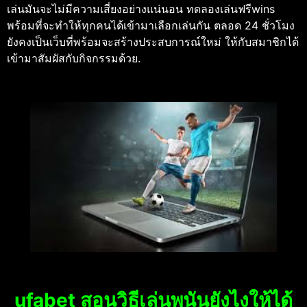
เล่นมันจะไม่มีความเสี่ยงอย่างแน่นอน ทดลองเล่นฟรีwins
พร้อมที่จะทำให้ทุกคนได้เข้ามาเลือกเล่นกัน ตลอด 24 ชั่วโมง
ยังคงเป็นเว็บที่พร้อมจะสร้างประสบการณ์ใหม่ ให้กับสมาชิกได้
เข้ามาสัมผัสกับกิจกรรมด้วย.
ufabet สอนวิธีเล่นพนันยังไงให้ได้