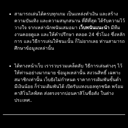
สามารถเล่นได้ครบทุกเกม เป็นแหล่งทำเงิน และสร้าง
ความบันเทิง และความสนุกสนาน ที่ดีที่สุด ได้รับความไว้
วางใจ จากเหล่านักพนันเสมอมา
เว็บพนันแนะนํา
มีทีม
งานคอยดูแล และให้คำปรึกษา ตลอด 24 ชั่วโมง ซึ่งหลัก
การ และวิธีการเล่นให้ชนะนั้น ก็ไม่ยากเลย ท่านสามารถ
ศึกษาข้อมูลเหล่านั้น
ได้ทางหน้าเว็บ เรารวบรวมเคล็ดลับ วิธีการเล่นต่างๆ ไว้
ให้ท่านอย่างมากมาย ข้อมูลเหล่านั้น สงวนสิทธิ์ เฉพาะ
สมาชิกเท่านั้น เว็บยังไม่กำหนด ราคาการเดิมพันขั้นต่ำ
มีเงินน้อย ก็ร่วมเดิมพันได้ เปิดรับแทงบอลทุกชนิด พร้อม
คาสิโนไลฟ์สด ส่งตรงจากบ่อนคาสิโนชื่อดัง ในต่าง
ประเทศ..