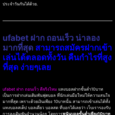
ประจำวันกันได้ด้วย.
ufabet ฝาก ถอนเร็ว น่าลอง
มากที่สุด
สามารถสมัครฝากเข้า
เล่นได้ตลอดทั้งวัน คืนกำไรที่สูง
ที่สุด ง่ายๆเลย
ufabet ฝาก ถอนเร็ว ดีจริงไหม
แทงบอลฝากขั้นต่ำ10บาท
เป็นการฝากเล่นเดิมพันฟุตบอล ที่นักเล่นมือใหม่ให้ความสนใจ
มากที่สุด เพราะด้วยเงินเพียง 10บาทนั้น สามารถเข้าเล่นได้ทั้ง
แทงบอลสเต็ป บอลเดี่ยว บอลสด ที่บอกได้เลยว่า เว็บเรารองรับ
การลงเดิมพันจำนวนน้อย โดยการ
พนันบอลขั้นต่ำเพียง10บาท