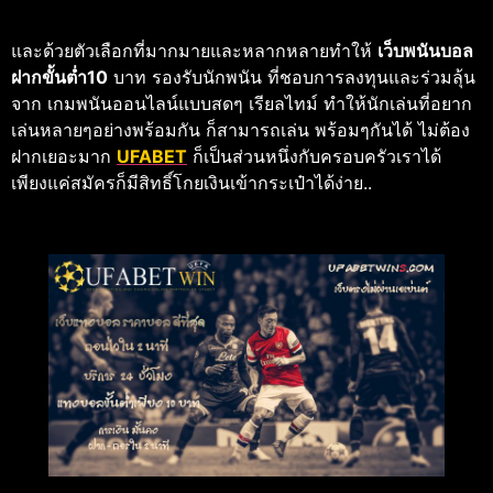
และด้วยตัวเลือกที่มากมายและหลากหลายทำให้
เว็บพนันบอล
ฝากขั้นต่ำ10
บาท รองรับนักพนัน ที่ชอบการลงทุนและร่วมลุ้น
จาก เกมพนันออนไลน์แบบสดๆ เรียลไทม์ ทำให้นักเล่นที่อยาก
เล่นหลายๆอย่างพร้อมกัน ก็สามารถเล่น พร้อมๆกันได้ ไม่ต้อง
ฝากเยอะมาก
UFABET
ก็เป็นส่วนหนึ่งกับครอบครัวเราได้
เพียงแค่สมัครก็มีสิทธิ์โกยเงินเข้ากระเป๋าได้ง่าย..