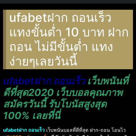
ufabetฝาก ถอนเร็ว
แทงขั้นต่ำ 10 บาท ฝาก
ถอน ไม่มีขั้นต่ำ แทง
ง่ายๆเลยวันนี้
ufabetฝาก ถอนเร็ว
เว็บพนันที่
ดีที่สุด2020 เว็บบอลคุณภาพ
สมัครวันนี้ รับโบนัสสูงสุด
100% เลยที่นี่
ufabetฝาก ถอนเร็ว
เว็บพนันบอลที่ดีที่สุด ฝาก-ถอน โอนไว