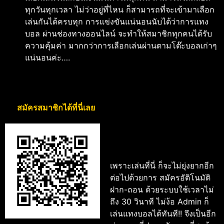
ทุกวันทุกเวลา ไม่ว่าอยู่ที่ไหน ก็สามารถที่จะเข้ามาเลือก
เล่นกันได้ครบทุก การแข่งขันแน่นอนนับได้ว่าการแทง
บอล ผ่านช่องทางออนไลน์ จะทำให้สมาชิกทุกคนได้รับ
ความคุ้มค่า มากกว่าการเลือกเล่นผ่านตามโต๊ะบอลเก่าๆ
แน่นอนค่ะ….
สมัครสมาชิกได้ที่นี่เลย
เพราะเล่นที่นี่ ก็จะไม่ยุ่งยากอีก
ต่อไปด้วยการ สมัครอัติโนมัติ
ฝาก-ถอน ด้วยระบบใช้เวลาไม่
ถึง 30 วินาที ไม่ง้อ Admin ก็
เล่นแทงบอลได้ทันที!! จึงเป็นอีก