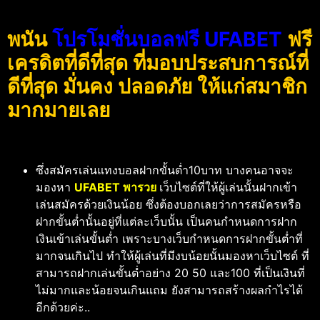
พนัน
โปรโมชั่นบอลฟรี UFABET
ฟรี
เครดิตที่ดีที่สุด ที่มอบประสบการณ์ที่
ดีที่สุด มั่นคง ปลอดภัย ให้แก่สมาชิก
มากมายเลย
ซึ่งสมัครเล่นแทงบอลฝากขั้นต่ำ10บาท บางคนอาจจะ
มองหา
UFABET พารวย
เว็บไซต์ที่ให้ผู้เล่นนั้นฝากเข้า
เล่นสมัครด้วยเงินน้อย ซึ่งต้องบอกเลยว่าการสมัครหรือ
ฝากขั้นต่ำนั้นอยู่ที่แต่ละเว็บนั้น เป็นคนกำหนดการฝาก
เงินเข้าเล่นขั้นต่ำ เพราะบางเว็บกำหนดการฝากขั้นต่ำที่
มากจนเกินไป ทำให้ผู้เล่นที่มีงบน้อยนั้นมองหาเว็บไซต์ ที่
สามารถฝากเล่นขั้นต่ำอย่าง 20 50 และ100 ที่เป็นเงินที่
ไม่มากและน้อยจนเกินแถม ยังสามารถสร้างผลกำไรได้
อีกด้วยค่ะ..