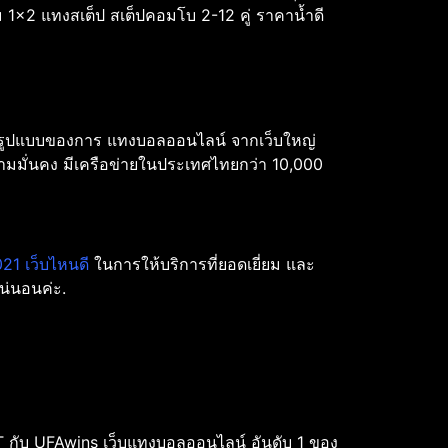
ม 1×2 แทงสเต็ป สเต็ปคอมโบ 2-12 คู่ ราคาน้ำดี
นรูปแบบของการ แทงบอลออนไลน์ จากเว็บใหญ่
องความมั่นคง มีเครือข่ายในประเทศไทยกว่า 10,000
21 เว็บไหนดี
ในการให้บริการที่ยอดเยี่ยม และ
แน่นอนค่ะ.
 กับ UFAwins เว็บแทงบอลออนไลน์ อันดับ 1 ของ