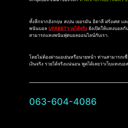
ทั้งลีกจากอังกฤษ สเปน เยอรมัน อิตาลี ฝรั่งเศส แ
พนันบอล
UFABETรวยได้จริง
ยังเปิดให้แทงบอลกั
สามารถแทงพนันฟุตบอลออนไลน์กับเรา.
โดยไม่ต้องผ่านเอเย่นหรือนายหน้า ท่านสามารถเชื่อ
เงินจริง รวยได้จริงแน่นอน พูดได้เลยว่าเว็บแทงบอลอ
063-604-4086