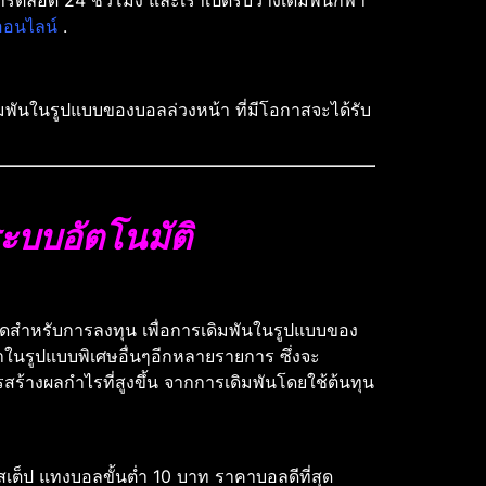
ิการตลอด 24 ชั่วโมง และเราเปิดรับวางเดิมพันกีฬา
อนไลน์
.
ิมพันในรูปแบบของบอลล่วงหน้า ที่มีโอกาสจะได้รับ
ะบบอัตโนมัติ
ุดสำหรับการลงทุน เพื่อการเดิมพันในรูปแบบของ
ในรูปแบบพิเศษอื่นๆอีกหลายรายการ ซึ่งจะ
รสร้างผลกำไรที่สูงขึ้น จากการเดิมพันโดยใช้ต้นทุน
ต็ป แทงบอลขั้นต่ำ 10 บาท ราคาบอลดีที่สุด​