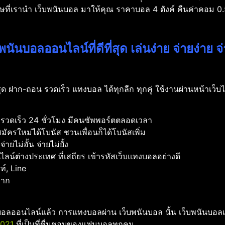
ี่เรานำ เว็บพนันบอล มาให้คุณ ราคาบอล 4 ตังค์ คืนค่าคอม 0.
บอลออนไลน์ที่ดีที่สุด เล่นง่าย จ่ายง่าย จ่
ุด ฝาก-ถอน รวดเร็ว แทงบอล ได้ทุกลีก ทุกคู่ ใช้งานผ่านหน้าเว็บไ
 รวดเร็ว 24 ชั่วโมง มีคนซัพพอร์ตตลอดเวลา
ัครใหม่ได้โบนัส ชวนเพื่อนก็ได้โบนัสเพิ่ม
่ายไม่อั้น จ่ายไม่ยั้ง
ลน์ต่างประเทศ ที่เสถียร เข้ารหัสเว็บแทงบอลอย่างดี
์, Line
มาก
ไลน์แล้ว การแทงบอลผ่าน เว็บพนันบอล นั้น เว็บพนันบอลเรา 
2021
ที่เป็นที่ชื่นชอบของแฟนบอลทุกคน..