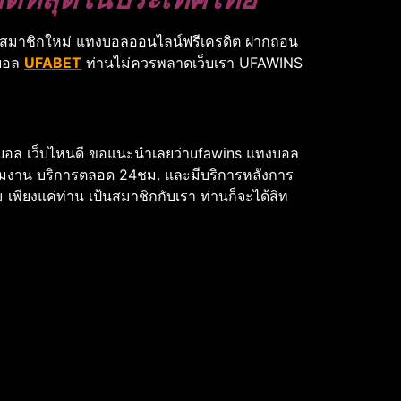
มัครสมาชิกใหม่ แทงบอลออนไลน์ฟรีเครดิต ฝากถอน
งบอล
UFABET
ท่านไม่ควรพลาดเว็บเรา UFAWINS
 แทงบอล เว็บไหนดี ขอแนะนำเลยว่าufawins แทงบอล
ทีมงาน บริการตลอด 24ชม. และมีบริการหลังการ
ียงแค่ท่าน เป้นสมาชิกกับเรา ท่านก็จะได้สิท