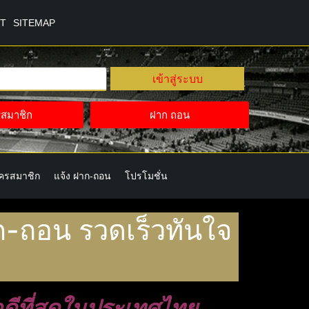
ET
SITEMAP
เข้าสู่ระบบ
รสมาชิก
ฝาก ถอน
ัครสมาชิก
แจ้ง ฝาก-ถอน
โปรโมชั่น
ก-ถอน รวดเร็วทันใจ
ดีที่สุดในประเทศไทย