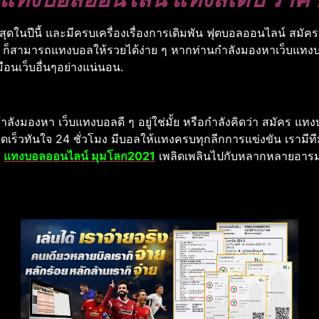
งสุดในปีนี้ และมีครบเครื่องเรื่องการเดิมพัน ฟุตบอลออนไลน์ ส
ก็สามารถแทงบอลให้รวยได้ง่าย ๆ หากท่านกำลังมองหาเว็บแท
อนเว็บอื่นๆอย่างแน่นอน.
นกำลังมองหา เว็บแทงบอลดี ๆ อยู่ใช่มั้ย หรือกำลังคิดว่า สมัคร
เร็วทันใจ 24 ชั่วโมง มีบอลให้แทงครบทุกลีกการแข่งขัน เรามี
น
แทงบอลออนไลน์ มุมโลก2021
เพลิดเพลินไปกับหลากหลายอารม เพ