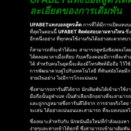
ละเอียดของการเดิมพัน
UFABETแทงบอลสูตรเด็ด
การที่ได้มีการเปิดแท
ที่สุดในตอนนี้
UFABET ติดต่อสอบถามทางไหน
ซึ
อีกหนึ่งอย่าง ที่ทุกคนใช้งานกันได้อย่างสะดวกสบา
ก็สามารถที่จะทำได้และ สามารถดูหนังฟังเพลงโดย
ได้ตลอดเวลาเมื่อเทียบ กับเครื่องคอมมีการที่จะทำ
ได้ สำหรับคนในยุคนี้จะต้องมีโทรศัพท์มือถือ ไว้ใ
การพัฒนาควบคู่ไปกับเทคโนโลยี ที่ทันสมัยโดยมีก
จ่ายเงินอย่าง ไม่มีการโกงแน่นอน
ซึ่งสามารถการันตีได้จาก นักเดิมพันได้เข้ามาใช้
มือถือนั้นยูฟ่าเบท เป็นตัวเลือกอีกอย่างที่จะสาม
และถูกกฎหมายซึ่งการันตีได้จาก การจ่ายจริงโดย ป
จะเล่น ได้อย่างแน่นอนและสามารถ ที่จะแทงบอลได้แ
ซึ่งเหมาะสำหรับกับ นักพนันมือใหม่ที่กำลังมองห
ง่ายๆและทางเข้าได้ทุกที่ ซึ่งสามารถเข้ามาเดิมพ