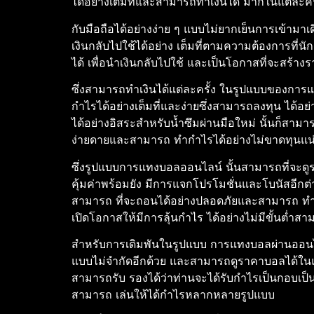
ได้อย่างเต็มที่และสามารถทำเงินได้ มากในแต่ละค
กับมือถือได้อย่างง่าย ๆ แบบไม่ยากเย็นการเข้าม
เงินกลับไปใช้ได้อย่าง เต็มที่ตามความต้องการที่
ได้ เพื่อนำเงินกลับไปใช้ และเป็นโอกาสที่จะสร้าง
ซึ่งสามารถทำเงินได้แต่ละครั้ง ในรูปแบบของการ
กำไรได้อย่างเต็มที่และง่ายซึ่งสามารถลงทุน ได้อย่
ได้อย่างอิสระสำหรับน้ำซึมผ่านมือใหม่ นั้นก็สา
ง่ายดายและสามารถ ทำกำไรได้อย่างไม่ขาดทุนแ
ซึ่งรูปแบบการแทงบอลออนไลน์ นั้นสามารถที่จะดูรา
คุ้มค่าพร้อมยัง มีการแจกโปรโมชั่นและโบนัสอีกต่
สามารถ ที่จะถอนได้อย่างปลอดภัยและสามารถ ทำกำ
เปิดโอกาสให้มีการลุ้นกำไร ได้อย่างไม่มีขั้นต่ำสาม
สำหรับการเดิมพันในรูปแบบ การแทงบอลผ่านออนไลน์
แบบไม่จำกัดอีกด้วย และสามารถดูราคาบอลได้ในแต
สามารถรับ รองได้ว่าท่านจะได้รับกำไรเป็นกอบเป็
สามารถ เล่นให้ได้กำไรหลากหลายรูปแบบ