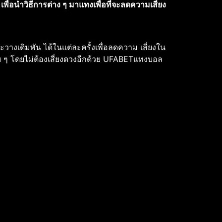
่อนำวิธีการต่าง ๆ มาแทงเพื่อที่จะลดความเสี่ยง
จะวางเดิมพัน ได้ในแต่ละครั้งเพื่อลดความ เสี่ยงใน
 ๆ โดยไม่ต้องเสี่ยงดวงอีกด้วย UFABETแทงบอล