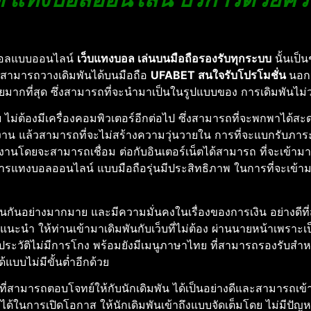
งบอลแบบออนไลน์
เว็บแทงบอล เล่นบนมือถือรองรับทุกระบบ
นั้นเป็
่งสามารถวางเดิมพันได้บนมือถือ
UFABET สนใจรับโปรโมชั่น
นอกจ
ยมากที่สุด ซึ่งสามารถที่จะนำมาเป็นในรูปแบบของ การเดิมพันไม่ว่า
 ไม่ต้องมีเครื่องคอมพิวเตอร์อีกต่อไป ซึ่งสามารถที่จะพกพาได
งาน แล้วสามารถที่จะไม่สร้างความวุ่นวายใน การที่จะแบกรับภาระใน
ช้งานโดยจะสามารถเชื่อม ต่อกับอินเตอร์เน็ตได้สามารถ ที่จะเข้ามา
ารแทงบอลออนไลน์ แบบมือถือรุ่นมีประสิทธิภาพ ในการที่จะเข้ามาเ
งานกันอย่างมากมาย และมีความมั่นคงในเรื่องของการเงิน อย่างดีท
ารถแนะนำ ให้ท่านเข้ามาเดิมพันกับเว็บที่ไม่ต้อง ผ่านนายหน้าเพรา
ระวัติไม่มีการโกง พร้อมยังมีเมนูภาษาไทย ที่สามารถรองรับสำหรั
บบไม่มีขั้นต่ำอีกด้วย
า ที่สามารถตอบโจทย์ให้กับนักเดิมพัน ได้เป็นอย่างดีและสามารถเ
ัน ได้ในการเปิดโอกาส ให้นักเดิมพันเข้าถึงแบบจัดเต็มโดย ไม่มีป