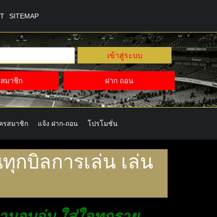
ET
SITEMAP
เข้าสู่ระบบ
รสมาชิก
ฝาก ถอน
ัครสมาชิก
แจ้ง ฝาก-ถอน
โปรโมชั่น
ุกบิลการเล่น เล่น
อบอุ่น ใส่ใจทุกราย