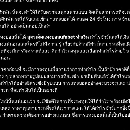
รั้งและ สามารถเข้ามาเดิมพัน
าเดิมพัน นั้นจะทำให้ได้รับความสนุกสนานแบบ จัดเต็มสามารถที่จะ
นักเดิมพัน จะได้รับและเข้ามาแทงบอลได้ ตลอด 24 ชั่วโมง การเข้
รายได้ อย่างเป็นกอบเป็นกำ
แทงบอลนั้นได้
สูตรเด็ดแทงบอลufabet ทำเงิน
กำไรชัวร์และได้เงิน
างแน่นอนและใครที่ไม่มีความรู้ เกี่ยวกับด้านกีฬา ก็สามารถที่จะเ
มารถที่จะมีการวิเคราะห์และ คิดกำไรลงทุนและเลือกทำกำไรด้วยใ 
น่นอน
คาก่อนที่ จะมีการลงทุนเมื่อวานว่าการทำกำไร นั้นถ้ามีราคาดีก็
าง ๆ หลากหลายรูปแบบสามารถที่จะเข้า มาเดิมพันแล้วได้กำไรและม
ไรได้อย่างอิสระซึ่งมีรูปแบบ การแทงบอลอย่างครบวงจรและ น่าเล
ารถ ที่จะทำเงินได้เป็นอย่างดี
นั้นแน่นอนว่า จะมีข้อดีในการที่จะลงทุนให้ได้กำไร พร้อมยังม
่ละ ราคาทุนสามารถที่จะให้เราวางแผน ให้ได้กำไรชัวร์มากยิ่ง
น กำตามความต้องการอย่างแน่นอน ซึ่งการแทงบอลนั้นก็เป็นไปอย่า