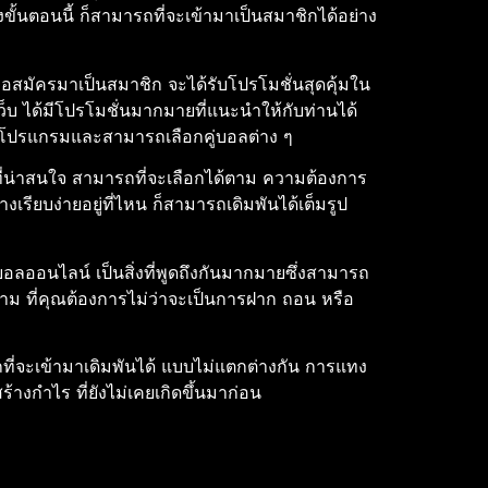
ขั้นตอนนี้ ก็สามารถที่จะเข้ามาเป็นสมาชิกได้อย่าง
ื่อสมัครมาเป็นสมาชิก จะได้รับโปรโมชั่นสุดคุ้มใน
บ ได้มีโปรโมชั่นมากมายที่แนะนำให้กับท่านได้
บบโปรแกรมและสามารถเลือกคู่บอลต่าง ๆ
็นที่น่าสนใจ สามารถที่จะเลือกได้ตาม ความต้องการ
รียบง่ายอยู่ที่ไหน ก็สามารถเดิมพันได้เต็มรูป
บอลออนไลน์ เป็นสิ่งที่พูดถึงกันมากมายซึ่งสามารถ
าม ที่คุณต้องการไม่ว่าจะเป็นการฝาก ถอน หรือ
รถที่จะเข้ามาเดิมพันได้ แบบไม่แตกต่างกัน การแทง
ร้างกำไร ที่ยังไม่เคยเกิดขึ้นมาก่อน