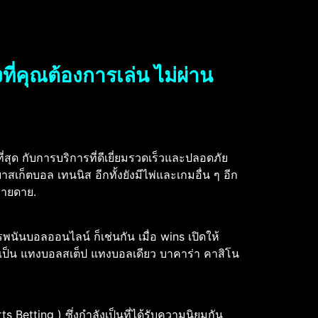
ี่คุณต้องการเล่น ไม่ผ่าน
่สุด กับการบริการที่ดีเยี่ยมรวดเร็วและปลอดภัย
ก็ตบอล เทนนิส อีกทั้งยังมีไพ่และเกมอื่น ๆ อีก
่ายดาย.
พนันบอลออนไลน์ ก็เช่นกัน เมื่อ wins เปิดให้
าจะเป็น แทงบอลสเต็ป แทงบอลเดียว บาคาร่า คาสิโน
Betting ) ซึ่งกำลังเป็นที่ได้รับความนิยมกัน