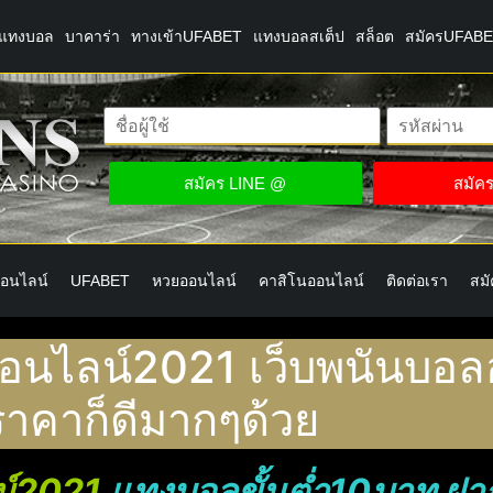
แทงบอล
บาคาร่า
ทางเข้าUFABET
แทงบอลสเต็ป
สล็อต
สมัครUFAB
สมัคร LINE @
สมัค
ออนไลน์
UFABET
หวยออนไลน์
คาสิโนออนไลน์
ติดต่อเรา
สม
ลน์2021 เว็บพนันบอลออนไ
 ราคาก็ดีมากๆด้วย
์2021
แทงบอลขั้นต่ำ10บาท ฝาก