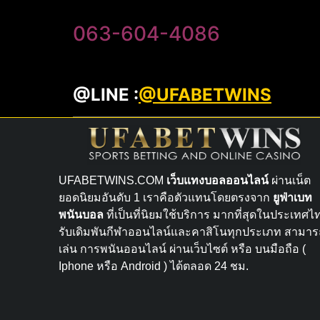
063-604-4086
@LINE :
@UFABETWINS
UFABETWINS.COM
เว็บแทงบอลออนไลน์
ผ่านเน็ต
ยอดนิยมอันดับ 1 เราคือตัวแทนโดยตรงจาก
ยูฟ่าเบท
พนันบอล
ที่เป็นที่นิยมใช้บริการ มากที่สุดในประเทศไ
รับเดิมพันกีฬาออนไลน์และคาสิโนทุกประเภท สามาร
เล่น การพนันออนไลน์ ผ่านเว็บไซต์ หรือ บนมือถือ (
Iphone หรือ Android ) ได้ตลอด 24 ชม.