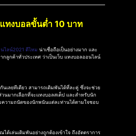
 แทงบอลขั้นต่ำ 10 บาท
ไลน์2021 ดีไหม
น่าเชื่อถือเป็นอย่างมาก และ
ือจากลูกค้าทั่วประเทศ ว่าเป็นเว็บ แทงบอลออนไลน์
เลยทีเดียว สามารถเดิมพันได้ที่ละคู่ ซึ่งจะช่วย
าส่วนมากเลือกที่จะแทงบอลสเต็ป และสำหรับนัก
ก ตามความถนัดของนักพนันแต่ละท่านได้ตามใจชอบ
ณได้เล่นเดิมพันอย่างถูกต้องเข้าใจ ถึงอัตตราการ