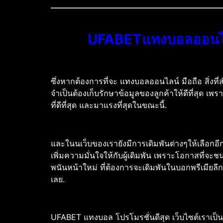
UFABETแทงบอลออนไล
ซึ่งหากต้องการที่จะ แทงบอลออนไลน์ มือถือ สิ่งท
จำเป็นต้องเก็บรักษาข้อมูลของลูกค้าให้ดีที่สุด เพ
ที่ดีที่สุด และมาแรงที่สุดในขณะนี้.
และในนเว็บของเรายังมีการเดิมพันต่างๆให้เลือกอีกม
เพิ่มความมั่นใจให้กับผู้เดิมพัน เพราะโอกาสที่จะ
พนันหน้าใหม่ ที่ต้องการจะเดิมพันในบอกพรีเมียล
เลย.
UFABET
แทงบอล โปรโมรชั่นดีสุด เว็บไซต์เราเป