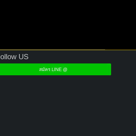
ollow US
สมัคร LINE @