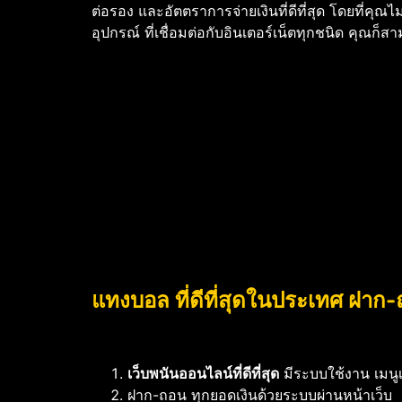
ต่อรอง และอัตตราการจ่ายเงินที่ดีที่สุด โดยที่คุณ
อุปกรณ์ ที่เชื่อมต่อกับอินเตอร์เน็ตทุกชนิด คุณก
แทงบอล ที่ดีที่สุดในประเทศ ฝาก-
เว็บพนันออนไลน์ที่ดีที่สุด
มีระบบใช้งาน เมนู
ฝาก-ถอน ทุกยอดเงินด้วยระบบผ่านหน้าเว็บ