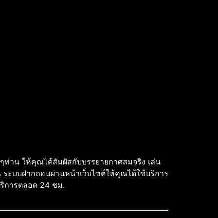
กๆท่าน ให้คุณได้สัมผัสกับบรรยายกาศสมจริง เล่น
 ระบบฝากถอนผ่านหน้าเว็บไซต์ให้คุณได้ใช้บริการ
ริการตลอด 24 ชม.