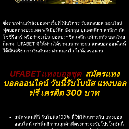
ซึ่งหากท่านกำลังมองหาเว็บที่ให้บริการ รับแทงบอล ออนไลน์
ฟุตบอลต่างประเทศ พรีเมียร์ลีก อังกฤษ บุนเดสลีกา ลาลีกา กัล
โซ่ซี่รี่อาร์ หรือว่าจะเป็น บอลบราซิล เจลีก แม้กระทั่ง บอลไทย
ก็ตาม UFAฺBET มีให้ท่านได้ร่วมสนุกทายผล
แทงบอลออนไลน์
ได้เงินจริง
การเงินมั่นคง ฝากถอนไว ไม่ต้องรอนาน.
UFABETแทงบอลชุด
สมัครแทง
บอลออนไลน์ วันนี้รับโบนัส แทงบอล
ฟรี เครดิต 300 บาท
สมัครเล่นที่นี่ รับโบนัส100% นี้ใช้ได้เฉพาะกับ แทงบอล
ออนไลน์ เท่านั้น!! ท่านลูกค้าที่ตรงการจะรับโปรโมชั่นนี้