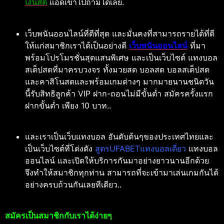
เงินสด
แอดเข้าไปถามได้เลย.
เว็บพนันออนไลน์ที่ดีที่สุด และมั่นคงที่สามารถรายได้ที่ดี
ให้แก่สมาชิกเราได้เป็นอย่างดี
เว็บพนันออนไลน์
ที่มา
พร้อมโปรโมรชั่นสุดแสนพิเศษ และเป็นเว็บไซต์ แทงบอล
สเต็ปสดที่มาครบวงจร ทั้งมวยสด บอลสด บอลสเต็ปสด
และคาสิโนสดและพร้อมเกมต่างๆ มากมายนานชนิดวัน
นี้รับสิทธิลูกค้า VIP ฝาก-ถอนไม่มีขั้นต่ำ สมัครครั้งแรก
ฝากขั้นต่ำ เพียง 10 บาท..
และเราเป็นเว็บแทงบอล อันดับต้นๆของประเทศไทยและ
เป็นเว็บไซต์ที่โด่งดัง
สูตรUFABETแทงบอลเดี่ยว
แทงบอล
ออนไลน์ และเปิดให้บริการกันมาอย่างยาวนานอีกด้วย
จึงทำให้สมาชิกทุกท่าน สามารถที่จะเข้ามาเล่นเกมกันได้
อย่างครบถ้วนกันเลยทีเดียว..
สมัครเป็นสมาชิกกับเราได้ง่ายๆ