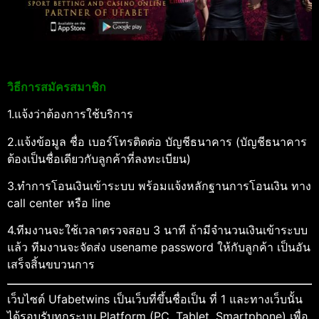
วิธีการสมัครสมาชิก
1.แจ้งว่าต้องการใช้บริการ
2.แจ้งข้อมูล ชื่อ เบอร์โทรติดต่อ บัญชีธนาคาร (บัญชีธนาคาร
ต้องเป็นชื่อเดียวกับลูกค้าที่ลงทะเบียน)
3.ทำการโอนเงินเข้าระบบ พร้อมแจ้งหลักฐานการโอนเงิน ทาง
call center หรือ line
4.ทีมงานจะใช้เวลาตรวจสอบ 3 นาที ถ้ามีจำนวนเงินเข้าระบบ
แล้ว ทีมงานจะจัดส่ง usename password ให้กับลูกค้า เป็นอัน
เสร็จสิ้นขบวนการ
เว็บไซต์ Ufabetwins เป็นเว็บที่ขึ้นชื่อเป็น ที่ 1 และทางเว็บนั้น
ได้รอบรับทุกระบบ Platform (PC, Tablet, Smartphone) เพื่อ