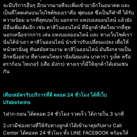
จะมีบริการอื่นๆ อีกมากมายที่จะเพิ่มเข้ามาอีกในอนาคต และ
เป็นที่โดดเด่นบนเว็บไซต์ของเราคือ ฟุตบอล ซึ่งเป็นกีฬาที่ ได้รับ
ความนิยม มากที่สุดบนเว็บ นอกจาก แทงบอลออนไลน์ แล้วยัง
มีอื่นเพิ่มเติมอีก เช่น คาสิโนออนไลน์ ที่มีลูกค้าติดใจมากที่สุด
นอกเหนือจากการ เล่น แทงบอลออนไลน์ และ ทางเว็บไซต์เรา
นั่นได้นำเอา คาสิโนออนไลน์ นำเข้าปรับเปลี่ยนแปลง เพื่อให้
หน้าตานั่นดู ทันสมัยสวยงาม คาสิโนออนไลน์ มันจึงกลายเป็น
อีกหนึ่งอย่าง ที่ทางคนไทยเรานั่นนิยมเล่น บาคาร่า รูเล็ต หรือ
ดราก้อน ไทเกอร์ (เสือ มังกร) ทางเราก็มีให้ลุกค้าได้เล่นเช่น
กัน
เพียงสมัครรับบริการที่ดี ตลอด 24 ชั่วโมง ได้ที่เว็บ
Ufabetwins
1.ฝาก-ถอน ได้ตลอด 24 ชั่วโมง รวดเร็ว ได้ภายใน 3 นาที
2.เรามีช่องทางที่ให้กับทางลูกค้าได้เข้ามาคุยกับทาง Call
Center ได้ตอลด 24 ชั่วโมง ทั้ง LINE FACEBOOK พร้อมให้