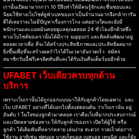
เรานั้นเปิดมามากกว่า 10 ปีจึงทำให้มีคนรู้จักและชื่นชอบและ
นิยมใช้ทางเว็บไซต์ยูฟ่าเบทของเราเป็นจำนวนมากจึงกล้าการัน
ตีได้เลยว่าจะไม่มีปัญหาเรื่องการโกง แต่อย่างใดและยังมี
พนักงานและแอดมินคอยดูแลคุณตลอด 24 ชั่วโมงอีกด้วยซึ่ง
ทางเว็บไซต์ของเรานั้นได้มีการ support และคิดค้นพัฒนาอยู่
ตลอดเวลาเพื่อ ที่จะได้สร้างประสิทธิภาพและประสิทธิผลมาก
ยิ่งขึ้นเพื่อที่จะสร้างผลกำไรได้ในเวลาอันรวดเร็ว
สมัคร
สมาชิกวันนี้ฟรีเครดิตทันทีและได้รับเงินคืนเต็มร้อยอีกด้วย
UFABET เว็บเดียวครบทุกด้าน
บริการ
เพราะเว็บเรานั้นได้ถูกออกแบบมาให้กับลูกค้าโดยเฉพาะ และ
เว็บ UFABET อย่างที่ได้บอกไปตั้งแต่ตอนต้น ว่าเว็บเรานั่น อยู่
อันดับ 1 ในใจของลูกค้ามาตลอด เราคือเว็บที่มากประสบการณ์
และเปิดหลายช่องทาง ให้กับลูกค้าของเรา เปิดให้ผู้ใช้ หรือ
ลูกค้า ได้เดิมพันที่หลากหลาย เล่นง่าย สะดวก รวดเร็วต่อการ
ใช้งาน อาทิเช่น ฟุตบอล บาสเก็ตบอล เบสบอล เทนนิส และก็ยัง