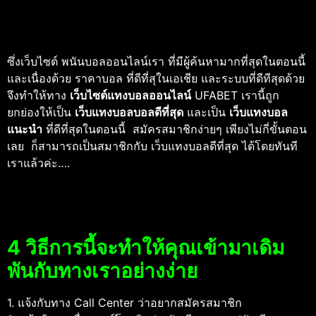
ซึ่งเว็บไซต์ พนันบอลออนไลน์เรา ที่มีผู้ค้นหามากที่สุดในตอนนี้
และเนื่องด้วย ราคาบอล ที่ดีที่สุในเอเชีย และระบบที่ดีทีสุดด้วย
จึงทำให้ทาง
เว็บไซต์แทงบอลออนไลน์
UFABET เรานี้ถูก
ยกย่องให้เป็น
เว็บแทงบอลบอลดีที่สุด
และเป็น
เว็บแทงบอล
แนะนำ
ที่ดีที่สุดในตอนนี้ สมัครสมาชิกง่ายๆ เพียงไม่กี่ขั้นตอน
เลย ก็สามารถเป็นสมาชิกกับ เว็บแทงบอลดีที่สุด ได้โดยทันที
เราแล้วค่ะ….
4 วิธีการนี้จะทำให้คุณเข้ามาเดิม
พันกับทางเราอย่างง่าย
1. แจ้งกับทาง Call Center ว่าอยากสมัครสมาชิก