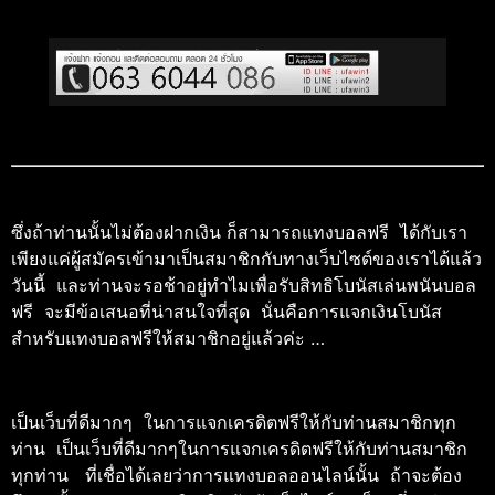
ซึ่งถ้าท่านนั้นไม่ต้องฝากเงิน ก็สามารถแทงบอลฟรี ได้กับเรา
เพียงแค่ผู้สมัครเข้ามาเป็นสมาชิกกับทางเว็บไซต์ของเราได้แล้ว
วันนี้ และท่านจะรอช้าอยู่ทำไมเพื่อรับสิทธิโบนัสเล่นพนันบอล
ฟรี จะมีข้อเสนอที่น่าสนใจที่สุด นั่นคือการแจกเงินโบนัส
สำหรับแทงบอลฟรีให้สมาชิกอยู่แล้วค่ะ …
เป็นเว็บที่ดีมากๆ ในการแจกเครดิตฟรีให้กับท่านสมาชิกทุก
ท่าน เป็นเว็บที่ดีมากๆในการแจกเครดิตฟรีให้กับท่านสมาชิก
ทุกท่าน ที่เชื่อได้เลยว่าการแทงบอลออนไลน์นั้น ถ้าจะต้อง