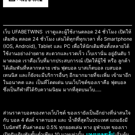
เว็บ UFABETWINS เราดูและผู้ใช้งานตลอด 24 ชั่วโมง เปิดให้
เดิมพัน ตลอด 24 ชั่วโมง เล่นได้ทุกที่ทุกเวลา ทั้ง Smartphone
(IOS, Android), Tablet และ PC เพื่อให้นักเดิมพันทั้งหลายได้
ใช้งานอย่างง่ายดาย สะดวกและรวดเร็ว เว็บเรานั่น อยู่อันดับ 1
มาตลอด เราคือเว็บที่มากประสบการณ์ เปิดให้ผู้ใช้ หรือ ลูกค้า
ได้เดิมพันที่หลากหลาย เช่น ฟุตบอล บาสเก็ตบอล เบสบอล
เทนนิส และก็ยังจะมีบริการอื่นๆ อีกมากมายที่จะเพิ่ม เข้ามาอีก
ในอนาคต และ เป็นที่โดดเด่น บนเว็บไซต์ของเราคือ ฟุตบอล
ซึ่งเป็นกีฬาที่ได้รับความนิยม มากที่สุดบนเว็บ…..
ส่วนราคาบอลของทางเว็บไซต์ ของเรายังเป็นอีกย่างที่น่าสนใจ
กับ บอล 4 ตังค์ ราคาบอล และ น้ำดีที่สุดในประเทศ แถมยังมี
โบนัสฟรี คืนค่าคอม 0.5% ทุกยอดเล่น ทาง ยูฟ่าเบท ของเรา
เปิดรับเดิมพันขั้นต่ำเพียง 10 บาทเท่านั้น
แทงบอลสเต็ป
เริ่มต้น