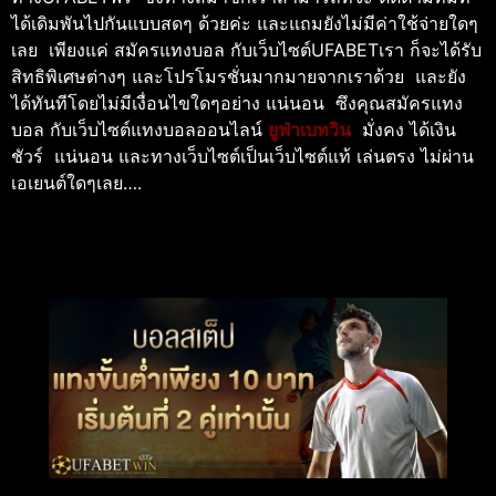
ได้เดิมพันไปกันแบบสดๆ ด้วยค่ะ และแถมยังไม่มีค่าใช้จ่ายใดๆ
เลย เพียงแค่ สมัครแทงบอล กับเว็บไซต์UFABETเรา ก็จะได้รับ
สิทธิพิเศษต่างๆ และโปรโมรชั่นมากมายจากเราด้วย และยัง
ได้ทันทีโดยไม่มีเงื่อนไขใดๆอย่าง แน่นอน ซึงคุณสมัครแทง
บอล กับเว็บไซต์แทงบอลออนไลน์
ยูฟ่าเบทวิน
มั่งคง ได้เงิน
ชัวร์ แน่นอน และทางเว็บไซต์เป็นเว็บไซต์แท้ เล่นตรง ไม่ผ่าน
เอเยนต์ใดๆเลย….