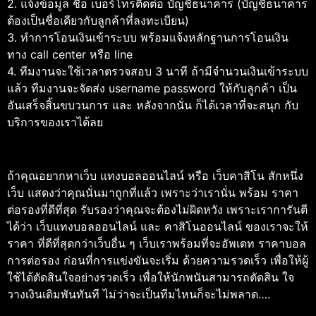
2. แจ้งข้อมูล ชื่อ เบอร์โทรติดต่อ บัญชีธนาคาร (บัญชีธนาคาร
ต้องเป็นชื่อเดียวกับลูกค้าที่ลงทะเบียน)
3. ทำการโอนเงินเข้าระบบ พร้อมแจ้งหลักฐานการโอนเงิน
ทาง call center หรือ line
4. ทีมงานจะใช้เวลาตรวจสอบ 3 นาที ถ้ามีจำนวนเงินเข้าระบบ
แล้ว ทีมงานจะจัดส่ง username password ให้กับลูกค้า เป็น
อันเสร็จสิ้นขบวนการ และ หลังจากนั่น ก็ได้เวลาที่จะสนุก กับ
บริการของเราได้ลย
ถ้าคุณอยากหาเว็บ แทงบอลออนไลน์ หรือ เว็บคาสิโน สักหนึ่ง
เว็บ แสดงว่าคุณนั่นมาถูกที่แล้ว เพราะว่าเรานั่น พร้อม ราคา
ต่อรองที่ดีที่สุด รับรองว่าคุณจะต้องไม่ผิดหวัง เพราะเราการันตี
ได้ว่า เว็บแทงบอลออนไลน์ และ คาสิโนออนไลน์ ของเราจะให้
ราคา ที่ดีที่สุดกว่าเว็บอื่น ๆ เว็บเราพร้อมที่จะอัพเดท ราคาบอล
การต่อรอง ก่อนที่การแข่งขันจะเริ่ม ด้วยความรวดเร็ว เพื่อให้ผู้
ใช้ได้ตัดสินใจอย่างรวดเร็ว เพื่อให้นักพนันสามารถตัดสิน ใจ
วางเงินเดิมพันทันที ไม่ว่าจะเป็นทีมไหนก็จะไม่พลาด….