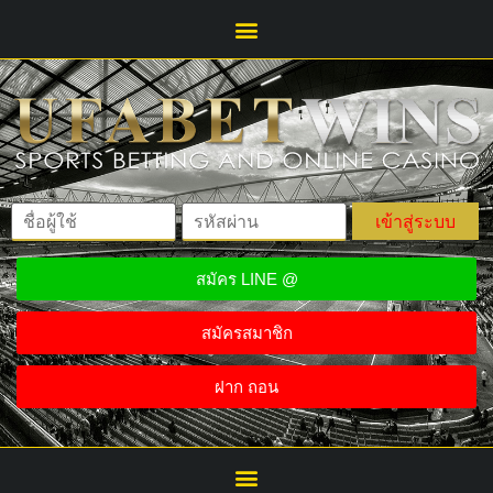
เข้าสู่ระบบ
สมัคร LINE @
สมัครสมาชิก
ฝาก ถอน