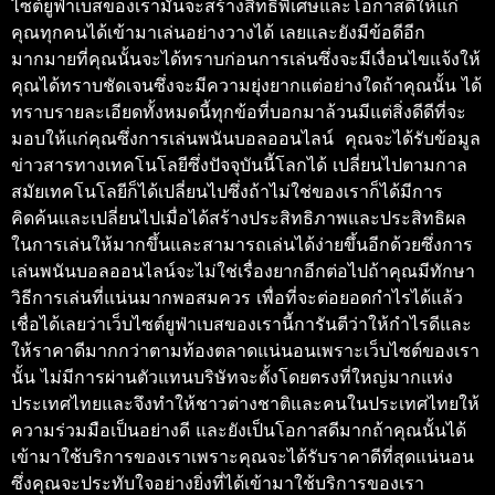
ไซต์ยูฟ่าเบสของเรามันจะสร้างสิทธิพิเศษและโอกาสดีให้แก่
คุณทุกคนได้เข้ามาเล่นอย่างวางได้ เลยและยังมีข้อดีอีก
มากมายที่คุณนั้นจะได้ทราบก่อนการเล่นซึ่งจะมีเงื่อนไขแจ้งให้
คุณได้ทราบชัดเจนซึ่งจะมีความยุ่งยากแต่อย่างใดถ้าคุณนั้น ได้
ทราบรายละเอียดทั้งหมดนี้ทุกข้อที่บอกมาล้วนมีแต่สิ่งดีดีที่จะ
มอบให้แก่คุณซึ่งการเล่นพนันบอลออนไลน์ คุณจะได้รับข้อมูล
ข่าวสารทางเทคโนโลยีซึ่งปัจจุบันนี้โลกได้ เปลี่ยนไปตามกาล
สมัยเทคโนโลยีก็ได้เปลี่ยนไปซึ่งถ้าไม่ใช่ของเราก็ได้มีการ
คิดค้นและเปลี่ยนไปเมื่อได้สร้างประสิทธิภาพและประสิทธิผล
ในการเล่นให้มากขึ้นและสามารถเล่นได้ง่ายขึ้นอีกด้วยซึ่งการ
เล่นพนันบอลออนไลน์จะไม่ใช่เรื่องยากอีกต่อไปถ้าคุณมีทักษา
วิธีการเล่นที่แน่นมากพอสมควร เพื่อที่จะต่อยอดกำไรได้แล้ว
เชื่อได้เลยว่าเว็บไซต์ยูฟ่าเบสของเรานี้การันตีว่าให้กำไรดีและ
ให้ราคาดีมากกว่าตามท้องตลาดแน่นอนเพราะเว็บไซต์ของเรา
นั้น ไม่มีการผ่านตัวแทนบริษัทจะตั้งโดยตรงที่ใหญ่มากแห่ง
ประเทศไทยและจึงทำให้ชาวต่างชาติและคนในประเทศไทยให้
ความร่วมมือเป็นอย่างดี และยังเป็นโอกาสดีมากถ้าคุณนั้นได้
เข้ามาใช้บริการของเราเพราะคุณจะได้รับราคาดีที่สุดแน่นอน
ซึ่งคุณจะประทับใจอย่างยิ่งที่ได้เข้ามาใช้บริการของเรา