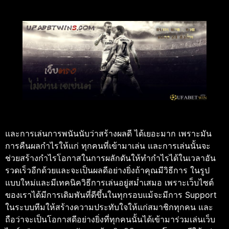
และการเล่นการพนันนับว่าสร้างผลดี ได้เยอะมาก เพราะมัน
การคืนผลกำไรให้แก่ ทุกคนที่เข้ามาเล่น และการเล่นนั้นจะ
ช่วยสร้างกำไรโอกาสในการผลักดันให้ทำกำไรได้ในเวลาอัน
รวดเร็วอีกด้วยและจะเป็นผลดีอย่างยิ่งถ้าคุณมีวิธีการ ในรูป
แบบใหม่และมีเทคนิควิธีการเล่นอยู่สม่ำเสมอ เพราะเว็บไซต์
ของเราได้มีการเดิมพันที่ดีขึ้นในทุกรอบแม้จะมีการ Support
ในระบบทีมให้สร้างความประทับใจให้แก่สมาชิกทุกคน และ
ถือว่าจะเป็นโอกาสดีอย่างยิ่งที่ทุกคนนั้นได้เข้ามาร่วมเล่นเว็บ