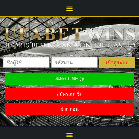
เข้าสู่ระบบ
สมัคร LINE @
สมัครสมาชิก
ฝาก ถอน