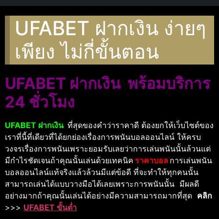
UFABET ฝากเงิน ง่ายๆ
เพียง ไม่กี่ขั้นตอน
UFABET ฝากเงิน พร้อมบริการ
24 ชั่วโมง
UFABET ฝากเงิน
ที่สุดของคำว่าราคาดี ต้องยกให้เว็บไซต์ของ
เราที่นี้ที่เดียวที่ได้ยกย่องเรื่องการพนันบอลออนไลน์
ให้ครบ
วงจรเรื่องการพนันเพราะยอมรับเลยว่าการเล่นพนันนั้นล้วนแต่
มีกำไรชัดเจนถ้าคุณนั้นเล่นด้วยเทคนิค
ราคาบอล
การเล่นพนัน
บอลออนไลน์แท้จริงแล้วล้วนมีแต่ข้อดี ที่จะทำให้ทุกคนนั้น
สามารถเล่นได้แบบวางมือได้เลยเพราะการพนันนั้น มีผลดี
อย่างมากถ้าคุณนั้นเล่นได้อย่างมีความสามารถมากที่สุด
คลิก
>>>
UFABET ขั้นต่ำ