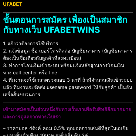
UFABET
ขั้นตอนการสมัคร เพื่องเป็นสมาชิก
กับทางเว็บ UFABETWINS
1. แจ้งว่าต้องการใช้บริการ
2. แจ้งข้อมูล ชื่อ เบอร์โทรติดต่อ บัญชีธนาคาร (บัญชีธนาคาร
ต้องเป็นชื่อเดียวกับลูกค้าที่ลงทะเบียน)
3. ทำการโอนเงินเข้าระบบ พร้อมแจ้งหลักฐานการโอนเงิน
ทาง call center หรือ line
4. ทีมงานจะใช้เวลาตรวจสอบ 3 นาที ถ้ามีจำนวนเงินเข้าระบบ
แล้ว ทีมงานจะจัดส่ง usename password ให้กับลูกค้า เป็นอัน
เสร็จสิ้นขบวนการ
เข้ามาสมัครเป็นส่วนหนึ่งกับทางเว็บเราเพื่อรับสิทธิอีกมากมาย
และการดูแลจากทางเว็บเรา
– ราคาบอล 4ตังค์ คอม 0.5% ทุกยอดการเล่นดีที่สุดในเอเชีย
– แทงขั้นต่ำเพียง 10บาท สเต็ปเริ่มต้น 2คู่