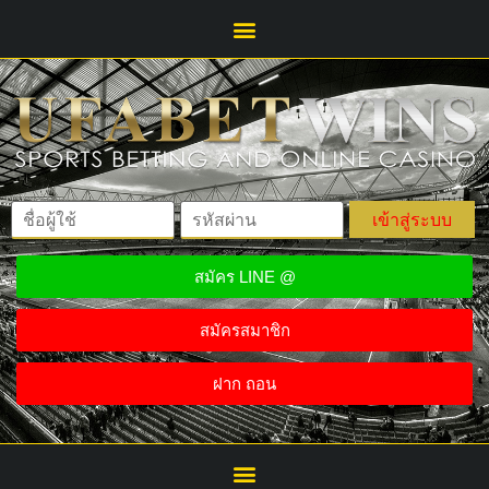
เข้าสู่ระบบ
สมัคร LINE @
สมัครสมาชิก
ฝาก ถอน