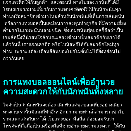
แจกเครดิตให้กับลูกค้า และตอนนี้ ทางไปสองเรานั้นก็ได้มี
โฆษณามากมายเกี่ยวกับการแจกเครดิตฟรีให้กับนักพนันทุก
ท่านหรือสมาชิกเข้ามาใหม่สำหรับนักพนันที่เห็นการเล่นพนัน
หรือการแทงบอลเป็นเหมือนการลงทุนทำธุรกิจ ที่มีความเสี่ยง
ต่ำมากในเกมพนันหลายชนิด ซึ่งเกมพนันฟุตบอลก็ถือว่าเป็น
เกมส์หนึ่งที่น่าสนใจลักษณะลองเข้ามาเป็นสมาชิกกับเราได้
แล้ววันนี้ เราแจกเครดิต หรือโบนัสฟรีให้กับสมาชิกใหม่ทุก
ท่าน เพราะแต่ละเดือนสีสันของโปรโมชั่นไม่ได้ยิ่งหย่อนไป
กว่ากันเลย
การแทงบอลออนไลน์เพื่ออำนวย
ความสะดวกให้กับนักพนันท้้งหลาย
ไม่จำเป็นว่านักพนันจะต้อง เดิมพันแต่ฟุตบอลเพียงอย่างเดียว
ทางเว็บเรานั้นมีเกมกีฬาอื่นๆอีกมากมายท่านก็สามารถเข้าไป
ร่วมสนุกเล่นกับเราได้
เว็บแทงบอล มือถือ
ต้องยอมรับว่า
โทรศัพท์มือถือเป็นเครื่องมือที่ช่วยอำนวยความสะดวก ให้กับ