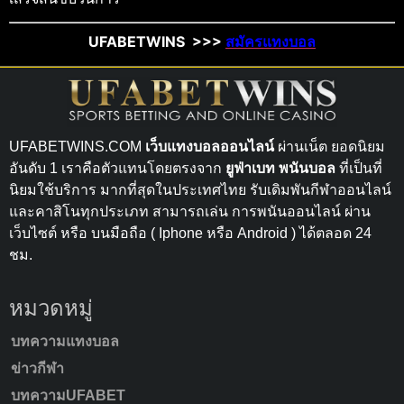
UFABETWINS >>>
สมัครแทงบอล
UFABETWINS.COM
เว็บแทงบอลออนไลน์
ผ่านเน็ต ยอดนิยม
อันดับ 1 เราคือตัวแทนโดยตรงจาก
ยูฟ่าเบท พนันบอล
ที่เป็นที่
นิยมใช้บริการ มากที่สุดในประเทศไทย รับเดิมพันกีฬาออนไลน์
และคาสิโนทุกประเภท สามารถเล่น การพนันออนไลน์ ผ่าน
เว็บไซต์ หรือ บนมือถือ ( Iphone หรือ Android ) ได้ตลอด 24
ชม.
หมวดหมู่
บทความแทงบอล
ข่าวกีฬา
บทความUFABET