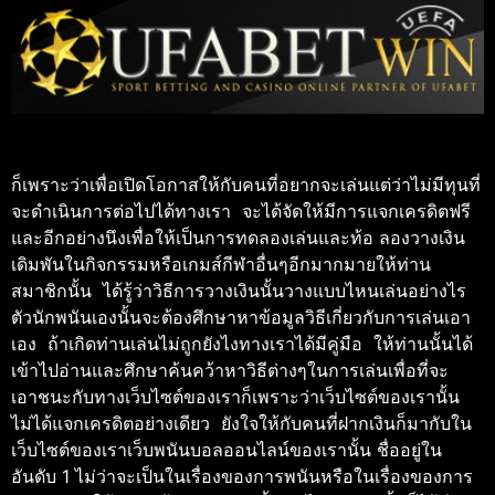
ก็เพราะว่าเพื่อเปิดโอกาสให้กับคนที่อยากจะเล่นแต่ว่าไม่มีทุนที่
จะดำเนินการต่อไปได้ทางเรา จะได้จัดให้มีการแจกเครดิตฟรี
และอีกอย่างนึงเพื่อให้เป็นการทดลองเล่นและท้อ ลองวางเงิน
เดิมพันในกิจกรรมหรือเกมส์กีฬาอื่นๆอีกมากมายให้ท่าน
สมาชิกนั้น ได้รู้ว่าวิธีการวางเงินนั้นวางแบบไหนเล่นอย่างไร
ตัวนักพนันเองนั้นจะต้องศึกษาหาข้อมูลวิธีเกี่ยวกับการเล่นเอา
เอง ถ้าเกิดท่านเล่นไม่ถูกยังไงทางเราได้มีคู่มือ ให้ท่านนั้นได้
เข้าไปอ่านและศึกษาค้นคว้าหาวิธีต่างๆในการเล่นเพื่อที่จะ
เอาชนะกับทางเว็บไซต์ของเราก็เพราะว่าเว็บไซต์ของเรานั้น
ไม่ได้แจกเครดิตอย่างเดียว ยังใจให้กับคนที่ฝากเงินก็มากับใน
เว็บไซต์ของเราเว็บพนันบอลออนไลน์ของเรานั้น ชื่ออยู่ใน
อันดับ 1 ไม่ว่าจะเป็นในเรื่องของการพนันหรือในเรื่องของการ