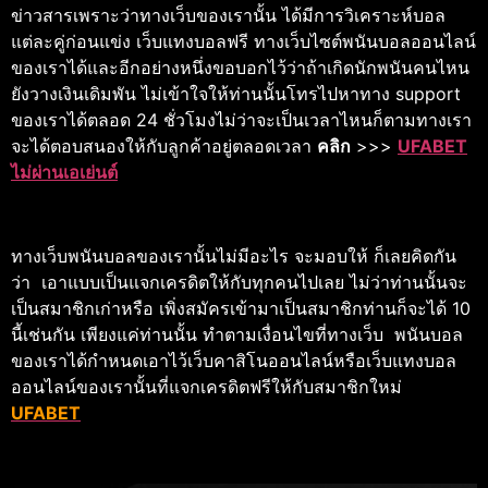
ข่าวสารเพราะว่าทางเว็บของเรานั้น ได้มีการวิเคราะห์บอล
แต่ละคู่ก่อนแข่ง
เว็บแทงบอลฟรี
ทางเว็บไซต์พนันบอลออนไลน์
ของเราได้และอีกอย่างหนึ่งขอบอกไว้ว่าถ้าเกิดนักพนันคนไหน
ยังวางเงินเดิมพัน ไม่เข้าใจให้ท่านนั้นโทรไปหาทาง support
ของเราได้ตลอด 24 ชั่วโมงไม่ว่าจะเป็นเวลาไหนก็ตามทางเรา
จะได้ตอบสนองให้กับลูกค้าอยู่ตลอดเวลา
คลิก
>>>
UFABET
ไม่ผ่านเอเย่นต์
ทางเว็บพนันบอลของเรานั้นไม่มีอะไร จะมอบให้ ก็เลยคิดกัน
ว่า เอาแบบเป็นแจกเครดิตให้กับทุกคนไปเลย ไม่ว่าท่านนั้นจะ
เป็นสมาชิกเก่าหรือ เพิ่งสมัครเข้ามาเป็นสมาชิกท่านก็จะได้ 10
นี้เช่นกัน เพียงแค่ท่านนั้น ทำตามเงื่อนไขที่ทางเว็บ พนันบอล
ของเราได้กำหนดเอาไว้เว็บคาสิโนออนไลน์หรือเว็บแทงบอล
ออนไลน์ของเรานั้นที่แจกเครดิตฟรีให้กับสมาชิกใหม่
UFABET