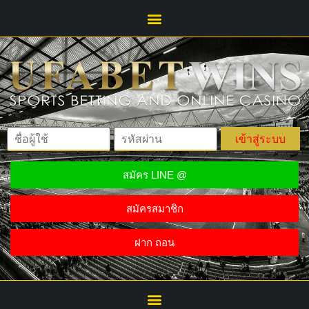
เข้าสู่ระบบ
สมัคร LINE @
สมัครสมาชิก
ฝาก ถอน