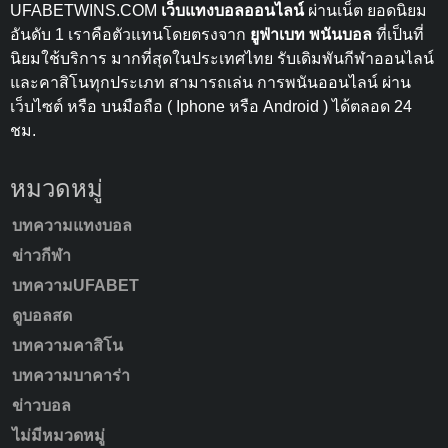
UFABETWINS.COM
เว็บแทงบอลออนไลน์
ผ่านเน็ต ยอดนิยม
อันดับ 1 เราคือตัวแทนโดยตรงจาก
ยูฟ่าเบท พนันบอล
ที่เป็นที่
นิยมใช้บริการ มากที่สุดในประเทศไทย รับเดิมพันกีฬาออนไลน์
และคาสิโนทุกประเภท สามารถเล่น การพนันออนไลน์ ผ่าน
เว็บไซต์ หรือ บนมือถือ ( Iphone หรือ Android ) ได้ตลอด 24
ชม.
หมวดหมู่
บทความแทงบอล
ข่าวกีฬา
บทความUFABET
ดูบอลสด
บทความคาสิโน
บทความบาคาร่า
ข่าวบอล
ไม่มีหมวดหมู่