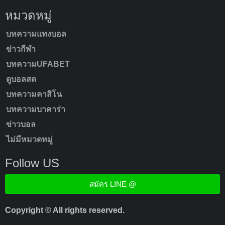
หมวดหมู่
บทความแทงบอล
ข่าวกีฬา
บทความUFABET
ดูบอลสด
บทความคาสิโน
บทความบาคาร่า
ข่าวบอล
ไม่มีหมวดหมู่
Follow US
สมัคร LINE @
Copyright © All rights reserved.