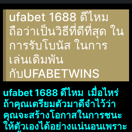
ufabet 1688 ดีไหม
ถือว่าเป็นวิธีที่ดีที่สุด ใน
การรับโบนัส ในการ
เล่นเดิมพัน
กับUFABETWINS
ufabet 1688 ดีไหม เมื่อไหร่
ถ้าคุณเตรียมตัวมาดีจำไว้ว่า
คุณจะสร้างโอกาสในการชนะ
ให้ตัวเองได้อย่างแน่นอนเพราะ