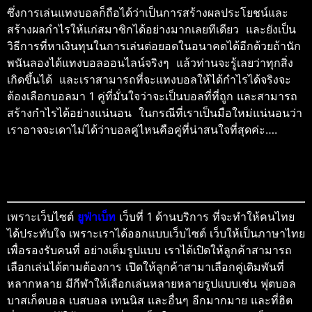
ซึ่งการเล่นแทงบอลก็ถือได้ว่าเป็นการสร้างผลประโยชน์และ
สร้างผลกำไรให้แก่สมาชิกได้อย่างมากเลยทีเดียว และยังเป็น
วิธีการที่หาเงินทุนในการเล่นต่อยอดในอนาคตได้อีกด้วยถ้านัก
พนันลองได้แทงบอลออนไลน์จริงๆ แล้วท่านจะรู้เลยว่าทุกสิ่ง
เกิดขึ้นได้ และเราสามารถที่จะแทงบอลให้ได้กำไรได้จริงจะ
ต้องเลือกบอลมา 1 คู่ที่มั่นใจว่าจะเป็นบอลที่ที่ถูก และสามารถ
สร้างกำไรได้อย่างแน่นอน ในกรณีที่เราเป็นมือใหม่แน่นอนว่า
เราอาจจะเดาไม่ได้ว่าบอลคู่ไหนคือคู่ที่น่าสนใจที่สุดค่ะ….
เพราะเว็บไซต์
ยูฟ่าเบ็ท
เว็บที่ 1 ด้านบริการ ที่จะทำให้คนไทย
ได้ประทับใจ เพราะเราได้ออกแบบเว็บไซต์ เว็บให้เป็นภาษาไทย
เพื่อรองรับคนที่ อย่างเต็มรูปแบบ เราได้เปิดให้ลูกค้าสามารถ
เลือกเล่นได้ตามต้องการ เปิดให้ลูกค้าสามาเลือกคู่เดิมพันที่
หลากหลาย มีกีฬาให้เลือกเล่นหลายหลายรูปแบบเช่น ฟุตบอล
บาสเก็ตบอล เบสบอล เทนนิส และอื่นๆ อีกมากมาย และที่ฮิต