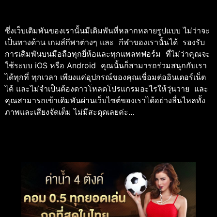
ซึ่งเว็บเดิมพันของเรานั้นมีเดิมพันที่หลากหลายรูปแบบ ไม่ว่าจะ
เป็นทางด้าน เกมส์กีพาต่างๆ และ กีฬาของเรานั้นได้ รองรับ
การเดิมพันบนมือถือทุกยี่ห้อและทุกแพลทฟอร์ม ที่ไม่ว่าคุณจะ
ใช้ระบบ iOS หรือ Android คุณนั้นก็สามารถร่วมสนุกกับเรา
ได้ทุกที่ ทุกเวลา เพียงแค่อุปกรณ์ของคุณเชื่อมต่ออินเตอร์เน็ต
ได้ และไม่จำเป็นต้องดาวโหลดโปรแกรมอะไรให้วุ่นวาย และ
คุณสามารถเข้าเดิมพันผ่านเว็บไซต์ของเราได้อย่างลื่นไหลทั้ง
ภาพและเสียงจัดเต็ม ไม่มีสะดุดเลยค่ะ…