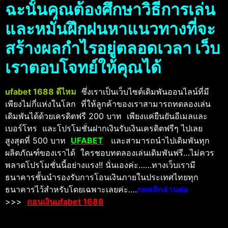
ฉะนั้นคุณต้องศึกษาวิธีการเล่น
และหมั่นฝึกฝนหาแนวทางที่จะ
สร้างผลกำไรอยู่ตลอดเวลา เว็บ
เราตอบโจทย์ให้คุณได้
ufabet 1688 ดีไหม
ซึ่งเราเป็นเว็บไซต์เดิมพันออนไลน์ที่มี
เพียงไม่กี่แห่งในโลก ที่ให้ลูกค้าของเราสามารถทดลองเล่น
เดิมพันได้ด้วยเครดิตฟรี 200 บาท เพียงแค่ยืนยันอีเมลและ
เบอร์โทร และโปรโมชั่นฝากเงินรับเงินเครดิตฟรีๆ ไปเลย
สูงสุดที่ 500 บาท
UFABET
และสามารถนำไปเดิมพันทุก
ผลิตภัณฑ์ของเราได้ ใครชอบทดลองเล่นเดิมพันฟรี…ไม่ควร
พลาดโปรโมชั่นนี้อย่างแรง!! นั่นเองค่ะ……ทางเว็บเรามี
ธนาคารชั้นนำรองรับการโอนเงินภายในประเทศไทยทุก
ธนาคารไว้สำหรับโดยเฉพาะเลยค่ะ….
กดคลิกอ่านต่อ
>>>
ถอนเงินufabet 1688