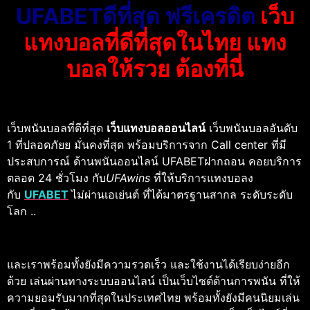
UFABETดีที่สุด ฟรีเครดิต
เว็บ
แทงบอลที่ดีที่สุดในไทย แทง
บอลให้รวย ต้องที่นี่
เว็บพนันบอลที่ดีที่สุด
เว็บแทงบอลออนไลน์
เว็บพนันบอลอันดับ
1 ที่ปลอดภัยย มั่นคงที่สุด พร้อมบริการจาก Call center ที่มี
ประสบการณ์ ด้านพนันออนไลน์
UFABETฝากถอน
คอยบริการ
ตลอด 24 ชั่วโมง กับ
UFAwins
ที่ให้บริการแทงบอลง
กับ
UFABET
ไม่ผ่านเอเย่นต์ ที่ได้มาตรฐานสากล ระดับระดับ
โลก ..
และเราพร้อมทั้งยังมีความรวดเร็ว และใช้งานได้เรียบง่ายอีก
ด้วย เล่นผ่านทางระบบออนไลน์ เป็นเว็บไซต์ด้านการพนัน ที่ให้
ความยอมรับมากที่สุดในประเทศไทย พร้อมทั้งยังมีคนนิยมเล่น