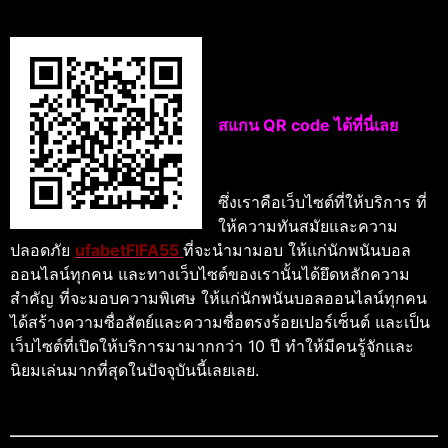
สแกน QR code ได้ที่นี่เลย
ซึ่งเราคือเว็บไซต์ที่ให้บริการ ที่
ให้ความทันสมัยและความ
ปลอดภัย
ufabetFIFA55
ที่จะนำมามอบ ให้แก่นักพนันบอล
ออนไลน์ทุกคน และทางเว็บไซต์ของเรานั้นได้ยึดหลักความ
สำคัญ ที่จะมอบความพิเศษ ให้แก่นักพนันบอลออนไลน์ทุกคน
ได้สร้างความซื่อสัตย์และความซื่อตรงร้อยเปอร์เซ็นต์ และเป็น
เว็บไซต์ที่เปิดให้บริการมามากกว่า 10 ปี ทำให้มีคนรู้จักและ
นิยมเล่นมากที่สุดในปัจจุบันนี้เลยเลย.