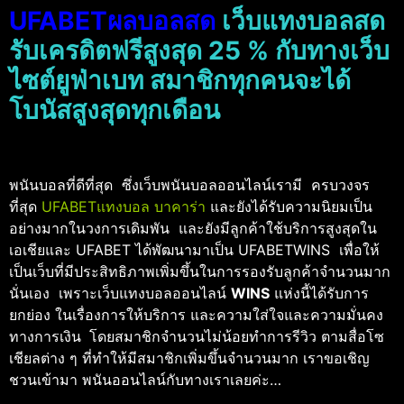
UFABETผลบอลสด
เว็บแทงบอลสด
รับเครดิตฟรีสูงสุด 25 % กับทางเว็บ
ไซต์ยูฟ่าเบท สมาชิกทุกคนจะได้
โบนัสสูงสุดทุกเดือน
พนันบอลที่ดีที่สุด ซึ่งเว็บพนันบอลออนไลน์เรามี ครบวงจร
ที่สุด
UFABETแทงบอล บาคาร่า
และยังได้รับความนิยมเป็น
อย่างมากในวงการเดิมพัน และยังมีลูกค้าใช้บริการสูงสุดใน
เอเชียและ UFABET ได้พัฒนามาเป็น UFABETWINS เพื่อให้
เป็นเว็บที่มีประสิทธิภาพเพิ่มขึ้นในการรองรับลูกค้าจำนวนมาก
นั่นเอง เพราะเว็บแทงบอลออนไลน์
WINS
แห่งนี้ได้รับการ
ยกย่อง ในเรื่องการให้บริการ และความใส่ใจและความมั่นคง
ทางการเงิน
โดยสมาชิกจำนวนไม่น้อยทำการรีวิว ตามสื่อโซ
เชียลต่าง ๆ ที่ทำให้มีสมาชิกเพิ่มขึ้นจำนวนมาก เราขอเชิญ
ชวนเข้ามา พนันออนไลน์กับทางเราเลยค่ะ…