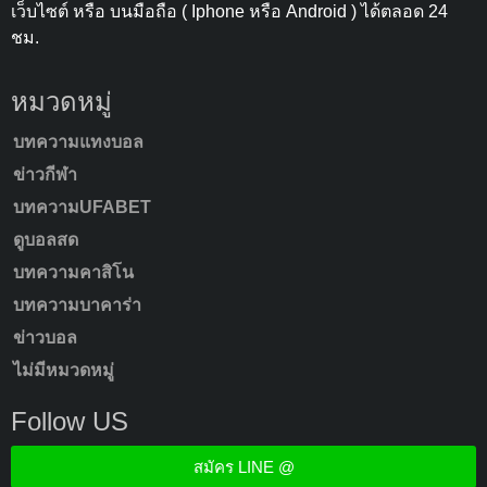
เว็บไซต์ หรือ บนมือถือ ( Iphone หรือ Android ) ได้ตลอด 24
ชม.
หมวดหมู่
บทความแทงบอล
ข่าวกีฬา
บทความUFABET
ดูบอลสด
บทความคาสิโน
บทความบาคาร่า
ข่าวบอล
ไม่มีหมวดหมู่
Follow US
สมัคร LINE @