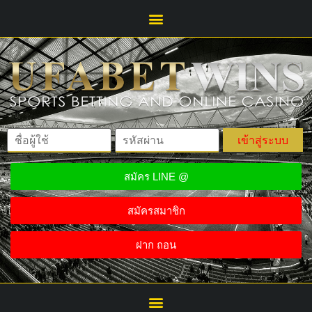
เข้าสู่ระบบ
สมัคร LINE @
สมัครสมาชิก
ฝาก ถอน