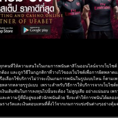
กคนที่ให้ความสนใจในเกมการพนันคาสิโนออนไลน์จากเว็บไซต์ ที่
กต้อง และถูกวิธีในกฎกติกาที่วางไว้ของเว็บไซต์เพื่อการผิดพลาดแล
อเลือกใช้บริการไม่ว่าจะเป็นเกมการพนันในรูปแบบไหน ก็ตามเพ
ายหลากหลายๆรูปแบบ เพราะสำหรับวิธีการให้บริการจากเว็บไซต์ทุกๆเ
เงินเดิมพันในการลงทุนไปนั้นจะต้อง ไม่สูญเสีย อย่างแน่นอน เพร
ด และความรู้ที่มีอยู่ของตัวนักพนันด้วย จึงจะทำให้การพนันได้ผ
ินรางวัลและเงินตอบแทนที่ตั้งไว้จากเกมการแข่งขันต่างๆอย่างคุ้ม