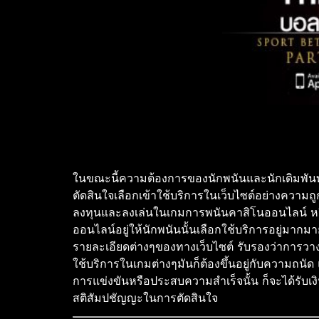
ในขณะนี้ความต้องการของนักพนันและนักเดิมพันทุ
ตัดสินใจเลือกเข้าใช้บริการในเว็บไซต์อย่างความถู
ลงทุนและลงเล่นในเกมการพนันคาสิโนออนไลน์ หรื
ออนไลน์อยู่ให้นักพนันนั้นเลือกใช้บริการอยู่มากม
รายละเอียดต่างๆของทางเว็บไซต์ รับรองว่าการวาง
ใช้บริการในเกมต่างๆมันก็ต้องขึ้นอยู่กับความถนั
การแข่งขันหรือประสบความสำเร็จนั้น ก็จะได้รับเง
สติสัมปชัญญะในการตัดสินใจ