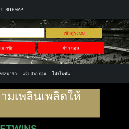
ET
SITEMAP
เข้าสู่ระบบ
รสมาชิก
ฝาก ถอน
ัครสมาชิก
แจ้ง ฝาก-ถอน
โปรโมชั่น
ามเพลินเพลิดให้
FABETWINS