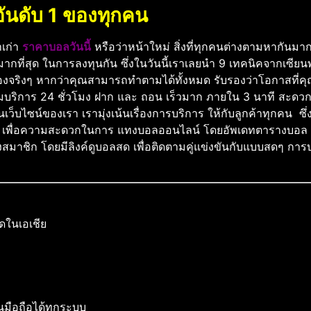
ันดับ 1 ของทุกคน
าเก่า
ราคาบอลวันนี้
หรือว่าหน้าใหม่ สิ่งที่ทุกคนต่างตามหากันมากท
ากที่สุด ในการลงทุนกัน ซึ่งในวันนี้เราเลยนำ 9 เทคนิคจากเซียนพน
องจริงๆ หากว่าคุณสามารถทำตามได้ทั้งหมด รับรองว่าโอกาสที่คุ
บริการ 24 ชั่วโมง ฝาก และ ถอน เร็วมาก ภายใน 3 นาที สะดวกรวด
ว็บไซน์ของเรา เรามุ่งเน้นเรื่องการบริการ ให้กับลูกค้าทุกคน ซึ
วงที เพื่อความสะดวกในการ แทงบอลออนไลน์ โดยอัพเดทตารางบอล
ิก โดยมีลิงค์ดูบอลสด เพื่อติดตามคู่แข่งขันกับแบบสดๆ การบริการ
ดในเอเชีย
านมือถือได้ทุกระบบ