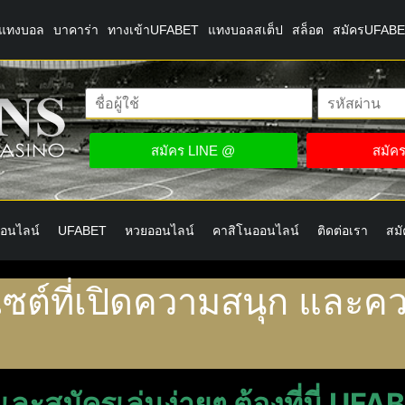
แทงบอล
บาคาร่า
ทางเข้าUFABET
แทงบอลสเต็ป
สล็อต
สมัครUFAB
สมัคร LINE @
สมัค
ออนไลน์
UFABET
หวยออนไลน์
คาสิโนออนไลน์
ติดต่อเรา
สม
ต์ที่เปิดความสนุก และคว
และสมัครเล่นง่ายๆ ต้องที่นี่ U