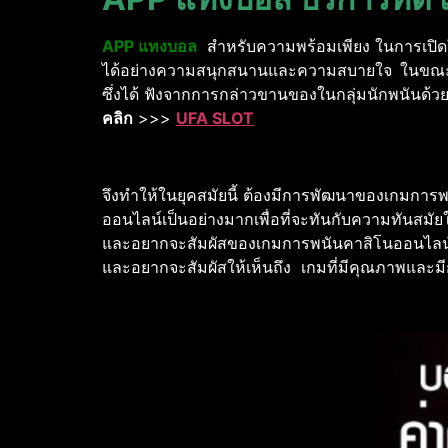
APP แทงบอล
สำหรับความพร้อมเพียง ในการเปิด
ได้อย่างความสนุกสนานและความสบายใจ
​
ในขณะ
ซึ่งได้ ฟังจากการกล่าวขานของในกลุ่มนักพนันด้ว
คลิก
>>>
UFA SLOT
จึงทำให้ในยุคสมัยนี้ ต้องมีการพัฒนาของเกมการ
ออนไลน์เป็นอย่างมากเพื่อที่จะทันกับความทันสมัยใ
และอยากจะสัมผัสของเกมการพนันคาสิโนออนไลน์ต้อ
และอยากจะสัมผัสให้เห็นถึง เกมที่มีคุณภาพและมี