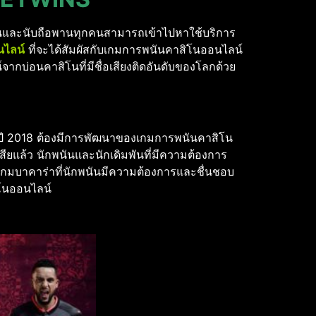
นันและนับถือพานทุกคนสามารถเข้าไปหาใช้บริการ
นไลน์
ที่จะได้สัมผัสกับเกมการพนันคาสิโนออนไลน์
ากบ่อนคาสิโนที่มีชื่อเสียงติดอันดับของโลกด้วย
ในปี 2018 ต้องมีการพัฒนาของเกมการพนันคาสิโน
เสียแล้ว
นักพนันและนักเดิมพันที่มีความต้องการ
มบาคาร่าที่นักพนันมีความต้องการและชื่นชอบ
ิโนออนไลน์