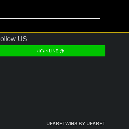
ollow US
สมัคร LINE @
UFABETWINS BY UFABET