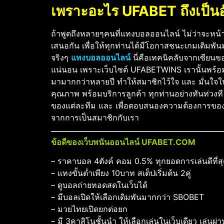
เพราะอะไร UFABET ถึงเป็นอ
ถ้าพูดถึงหลายๆคนที่แทงบอลออนไลน์ ไม่ว่าจะหน้
เสนอกัน เพื่อให้ทุกท่านได้มีโอกาสชนะเกมเดิมพันม
จริงๆ
แทงบอลออนไลน์
นี่คือเทคนิคลับจากเซียนข
แน่นอน เพราะเว็บไซต์ UFABETWINS เรานั้นพร้อม
มามากกว่าหลายปี ทำให้สมาชิกไว้ใจ และ มั่นใจในเ
คุณภาพ พร้อมบริการลูกค้า ทุกท่านอย่างทันท่
ของแต่ละทีม และ เพื่อตอบสนองความต้องการของสมาช
จากการเป็นสมาชิกกับเรา
ข้อดีของเว็บพนันออนไลน์ UFABET.COM
– ราคาบอล 4ตังค์ คอม 0.5% ทุกยอดการเล่นดีที่สุ
– แทงขั้นต่ำเพียง 10บาท สเต็ปเริ่มต้น 2คู่
– ดูบอลถ่ายทอดสดในเว็บได้
– มีบอลเปิดให้เลือกเดิมพันมากกว่า SBOBET
– มวยไทยเปิดยกต่อยก
– มี 3คาสิโนชั้นนำ ให้เลือกเล่นในเว็บเดียว เล่นผ่