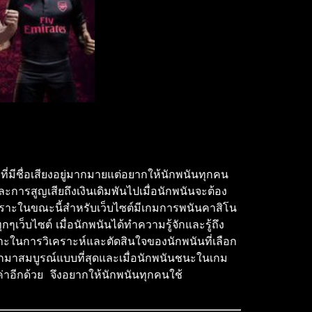
มีชื่อเสียงอยู่มากมายแต่อยากให้นักพนันทุกคน
ะการสูญเสียถึงเงินเดิมพันไปเมื่อนักพนันจะต้อง
ราะในขณะนี้สำหรับเว็บไซต์มีเกมการพนันคาสิโน
ว็บไซต์ เมื่อนักพนันได้ทำความรู้จักและรู้ถึง
าะในการวิเคราะห์และตัดสินใจของนักพนันที่เลือก
ลออกมาสมบูรณ์แบบที่สุดและเมื่อนักพนันชนะในเกม
ค่าอีกด้วย จึงอยากให้นักพนันทุกคนใช้