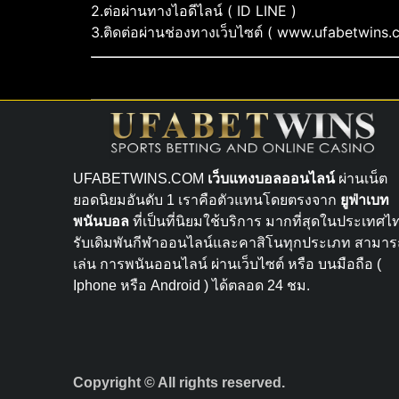
2.ต่อผ่านทางไอดีไลน์ ( ID LINE )
3.ติดต่อผ่านช่องทางเว็บไซต์ ( www.ufabetwins.
UFABETWINS.COM
เว็บแทงบอลออนไลน์
ผ่านเน็ต
ยอดนิยมอันดับ 1 เราคือตัวแทนโดยตรงจาก
ยูฟ่าเบท
พนันบอล
ที่เป็นที่นิยมใช้บริการ มากที่สุดในประเทศไ
รับเดิมพันกีฬาออนไลน์และคาสิโนทุกประเภท สามาร
เล่น การพนันออนไลน์ ผ่านเว็บไซต์ หรือ บนมือถือ (
Iphone หรือ Android ) ได้ตลอด 24 ชม.
Copyright © All rights reserved.